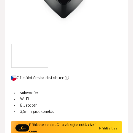
Oficiální česká distribuce
subwoofer
Wi-Fi
Bluetooth
3,5mm jack konektor
Přihlaste se do LG+ a získejte
exkluzivní
LG+
Přihlásit se
cenu