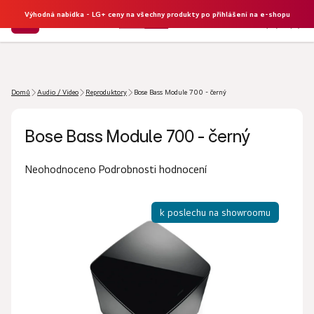
Výhodná nabídka - LG+ ceny na všechny produkty po přihlášení na e-shopu
NÁKU
Hledat
KOŠÍK
Domů
Audio / Video
Reproduktory
Bose Bass Module 700 - černý
Bose Bass Module 700 - černý
Průměrné
Podrobnosti hodnocení
Neohodnoceno
hodnocení
produktu
k poslechu na showroomu
je
0,0
z
5
hvězdiček.