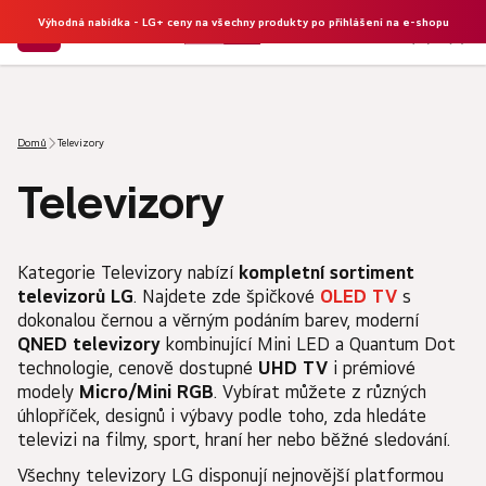
Výhodná nabídka - LG+ ceny na všechny produkty po přihlášení na e-shopu
NÁKU
Hledat
KOŠÍK
Domů
Televizory
Televizory
Kategorie Televizory nabízí
kompletní sortiment
televizorů LG
. Najdete zde špičkové
OLED TV
s
dokonalou černou a věrným podáním barev, moderní
QNED televizory
kombinující Mini LED a Quantum Dot
technologie, cenově dostupné
UHD TV
i prémiové
modely
Micro/Mini RGB
. Vybírat můžete z různých
úhlopříček, designů i výbavy podle toho, zda hledáte
televizi na filmy, sport, hraní her nebo běžné sledování.
Všechny televizory LG disponují nejnovější platformou