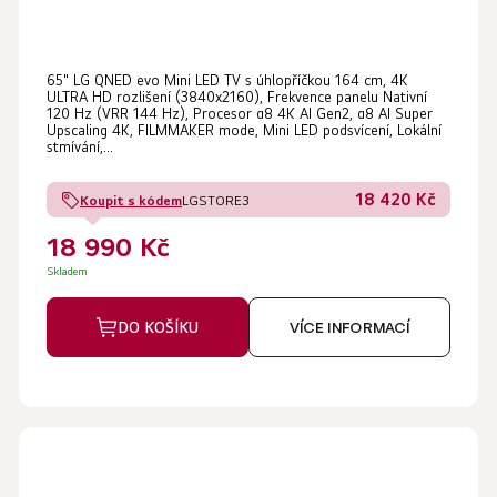
65" LG QNED evo Mini LED TV s úhlopříčkou 164 cm, 4K
ULTRA HD rozlišení (3840x2160), Frekvence panelu Nativní
120 Hz (VRR 144 Hz), Procesor α8 4K AI Gen2, α8 AI Super
Upscaling 4K, FILMMAKER mode, Mini LED podsvícení, Lokální
stmívání,...
18 420 Kč
Koupit s kódem
LGSTORE3
18 990 Kč
Skladem
DO KOŠÍKU
VÍCE INFORMACÍ