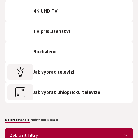
4K UHD TV
TV příslušenství
Rozbaleno
Jak vybrat televizi
Jak vybrat úhlopříčku televize
Nejprodávanější
Nejlevnější
Nejdražší
Ř
a
Zobrazit filtry