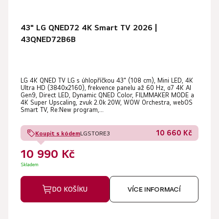
43" LG QNED72 4K Smart TV 2026 |
43QNED72B6B
LG 4K QNED TV LG s úhlopříčkou 43" (108 cm), Mini LED, 4K
Ultra HD (3840x2160), frekvence panelu až 60 Hz, α7 4K AI
Gen9, Direct LED, Dynamic QNED Color, FILMMAKER MODE a
4K Super Upscaling, zvuk 2.0k 20W, WOW Orchestra, webOS
Smart TV, Re:New program,...
10 660 Kč
Koupit s kódem
LGSTORE3
10 990 Kč
Skladem
DO KOŠÍKU
VÍCE INFORMACÍ