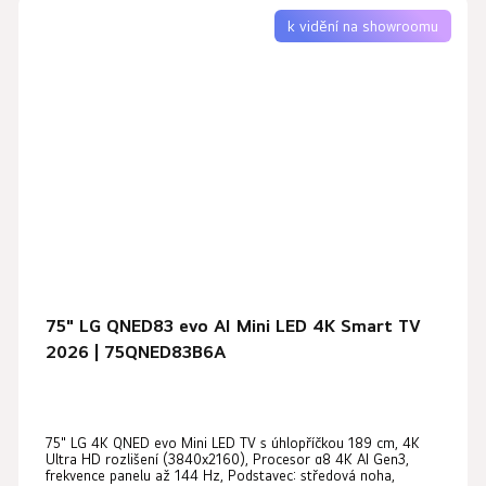
k vidění na showroomu
75" LG QNED83 evo AI Mini LED 4K Smart TV
2026 | 75QNED83B6A
75" LG 4K QNED evo Mini LED TV s úhlopříčkou 189 cm, 4K
Ultra HD rozlišení (3840x2160), Procesor α8 4K AI Gen3,
frekvence panelu až 144 Hz, Podstavec: středová noha,