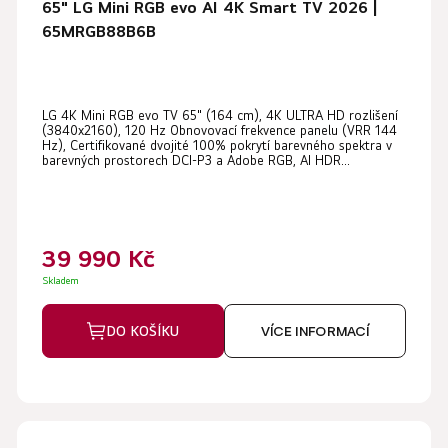
65" LG Mini RGB evo AI 4K Smart TV 2026 |
65MRGB88B6B
LG 4K Mini RGB evo TV 65" (164 cm), 4K ULTRA HD rozlišení
(3840x2160), 120 Hz Obnovovací frekvence panelu (VRR 144
Hz), Certifikované dvojité 100% pokrytí barevného spektra v
barevných prostorech DCI-P3 a Adobe RGB, AI HDR...
39 990 Kč
Skladem
DO KOŠÍKU
VÍCE INFORMACÍ