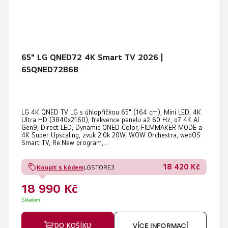
65" LG QNED72 4K Smart TV 2026 |
65QNED72B6B
LG 4K QNED TV LG s úhlopříčkou 65" (164 cm), Mini LED, 4K
Ultra HD (3840x2160), frekvence panelu až 60 Hz, α7 4K AI
Gen9, Direct LED, Dynamic QNED Color, FILMMAKER MODE a
4K Super Upscaling, zvuk 2.0k 20W, WOW Orchestra, webOS
Smart TV, Re:New program,...
18 420 Kč
Koupit s kódem
LGSTORE3
18 990 Kč
Skladem
DO KOŠÍKU
VÍCE INFORMACÍ