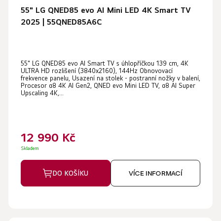
55" LG QNED85 evo AI Mini LED 4K Smart TV
2025 | 55QNED85A6C
55" LG QNED85 evo AI Smart TV s úhlopříčkou 139 cm, 4K
ULTRA HD rozlišení (3840x2160), 144Hz Obnovovací
frekvence panelu, Usazení na stolek - postranní nožky v balení,
Procesor α8 4K AI Gen2, QNED evo Mini LED TV, α8 AI Super
Upscaling 4K,...
12 990 Kč
Skladem
DO KOŠÍKU
VÍCE INFORMACÍ