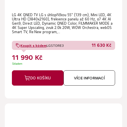
LG 4K QNED TV LG s úhlopříčkou 55" (139 cm), Mini LED, 4K
Ultra HD (3840x2160), frekvence panelu až 60 Hz, α7 4K AI
Gen9, Direct LED, Dynamic QNED Color, FILMMAKER MODE a
4K Super Upscaling, zvuk 2.0k 20W, WOW Orchestra, webOS
Smart TV, Re:New program,...
11 630 Kč
Koupit s kódem
LGSTORE3
11 990 Kč
Skladem
DO KOŠÍKU
VÍCE INFORMACÍ