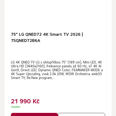
75" LG QNED72 4K Smart TV 2026 |
75QNED72B6A
LG 4K QNED TV LG s úhlopříčkou 75" (189 cm), Mini LED, 4K
Ultra HD (3840x2160), frekvence panelu až 60 Hz, α7 4K AI
Gen9, Direct LED, Dynamic QNED Color, FILMMAKER MODE a
4K Super Upscaling, zvuk 2.0k 20W, WOW Orchestra, webOS
Smart TV, Re:New program,...
21 990 Kč
Skladem