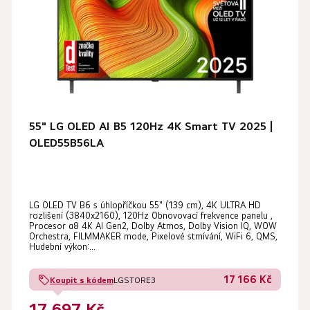
55" LG OLED AI B5 120Hz 4K Smart TV 2025 |
OLED55B56LA
Průměrné
LG OLED TV B6 s úhlopříčkou 55" (139 cm), 4K ULTRA HD
hodnocení
rozlišení (3840x2160), 120Hz Obnovovací frekvence panelu ,
produktu
Procesor α8 4K AI Gen2, Dolby Atmos, Dolby Vision IQ, WOW
Orchestra, FILMMAKER mode, Pixelové stmívání, WiFi 6, QMS,
je
Hudební výkon:...
5,0
17 166 Kč
Koupit s kódem
LGSTORE3
z
5
17 697 Kč