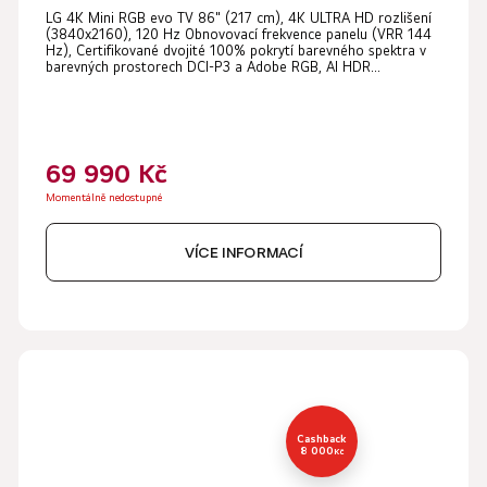
LG 4K Mini RGB evo TV 86" (217 cm), 4K ULTRA HD rozlišení
(3840x2160), 120 Hz Obnovovací frekvence panelu (VRR 144
Hz), Certifikované dvojité 100% pokrytí barevného spektra v
barevných prostorech DCI-P3 a Adobe RGB, AI HDR...
69 990 Kč
Momentálně nedostupné
VÍCE INFORMACÍ
Cashback
8 000
Kč