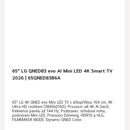
65" LG QNED83 evo AI Mini LED 4K Smart TV
2026 | 65QNED83B6A
65" LG 4K QNED evo Mini LED TV s úhlopříčkou 164 cm, 4K
Ultra HD rozlišení (3840x2160), Procesor α8 4K AI Gen3,
frekvence panelu až 144 Hz, Podstavec: středová noha,
podsvícení Mini LED, Precision Dimming, HDR10 a HLG,
FILMMAKER MODE, Dynamic QNED Color...