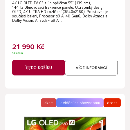
4K LG OLED TV C5 s úhlopříčkou 55" (139 cm),
hodnocení
144Hz Obnovovací frekvence panelu, Ultratenký design
produktu
OLED, 4K ULTRA HD rozlišení (3840x2160), Podstavec je
součástí balení, Procesor α9 AI 4K Gen8, Dolby Atmos a
je
Dolby Vision, AI zvuk - α9 AI...
4,7
z
5
21 990 Kč
hvězdiček.
Skladem
DO KOŠÍKU
VÍCE INFORMACÍ
akce
k vidění na showroomu
dtest