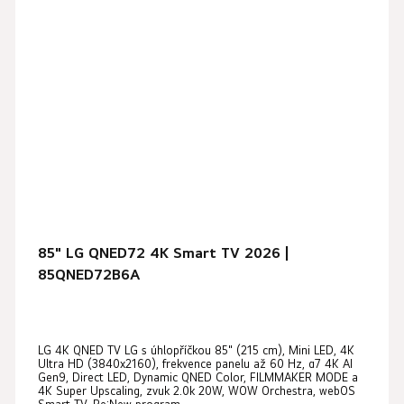
85" LG QNED72 4K Smart TV 2026 |
85QNED72B6A
LG 4K QNED TV LG s úhlopříčkou 85" (215 cm), Mini LED, 4K
Ultra HD (3840x2160), frekvence panelu až 60 Hz, α7 4K AI
Gen9, Direct LED, Dynamic QNED Color, FILMMAKER MODE a
4K Super Upscaling, zvuk 2.0k 20W, WOW Orchestra, webOS