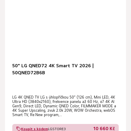
50" LG QNED72 4K Smart TV 2026 |
50QNED72B6B
LG 4K QNED TV LG s úhlopříčkou 50" (126 cm), Mini LED, 4K
Ultra HD (3840x2160), frekvence panelu až 60 Hz, α7 4K AI
Gen9, Direct LED, Dynamic QNED Color, FILMMAKER MODE a
4K Super Upscaling, zvuk 2.0k 20W, WOW Orchestra, webOS
Smart TV, Re:New program,...
10 660 Kč
Koupit s kódem
LGSTORE3