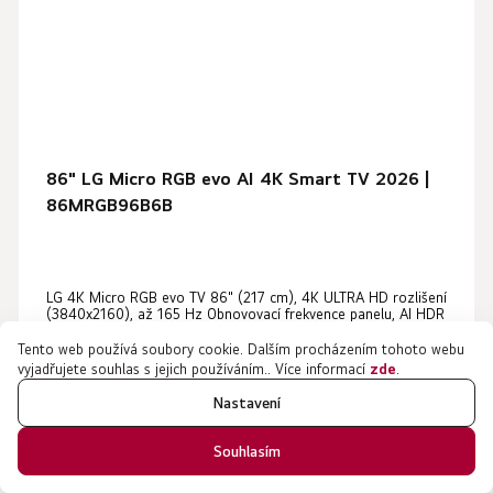
86" LG Micro RGB evo AI 4K Smart TV 2026 |
86MRGB96B6B
LG 4K Micro RGB evo TV 86" (217 cm), 4K ULTRA HD rozlišení
(3840x2160), až 165 Hz Obnovovací frekvence panelu, AI HDR
Remastering, Procesor α11 4K AI Gen3, podsvícení Micro RGB,
lokální stmívání Micro Dimming Ultra, FILMMAKER...
Tento web používá soubory cookie. Dalším procházením tohoto webu
vyjadřujete souhlas s jejich používáním.. Více informací
zde
.
Nastavení
124 990 Kč
Souhlasím
Momentálně nedostupné