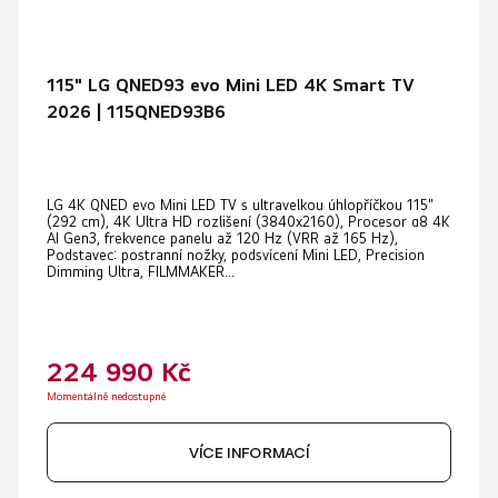
115" LG QNED93 evo Mini LED 4K Smart TV
2026 | 115QNED93B6
LG 4K QNED evo Mini LED TV s ultravelkou úhlopříčkou 115"
(292 cm), 4K Ultra HD rozlišení (3840x2160), Procesor α8 4K
AI Gen3, frekvence panelu až 120 Hz (VRR až 165 Hz),
Podstavec: postranní nožky, podsvícení Mini LED, Precision
Dimming Ultra, FILMMAKER...
224 990 Kč
Momentálně nedostupné
VÍCE INFORMACÍ