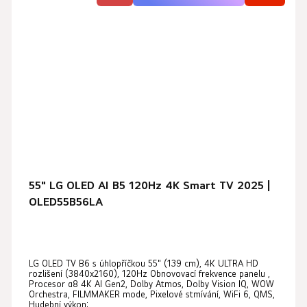
55" LG OLED AI B5 120Hz 4K Smart TV 2025 |
OLED55B56LA
Průměrné
LG OLED TV B6 s úhlopříčkou 55" (139 cm), 4K ULTRA HD
hodnocení
rozlišení (3840x2160), 120Hz Obnovovací frekvence panelu ,
produktu
Procesor α8 4K AI Gen2, Dolby Atmos, Dolby Vision IQ, WOW
Orchestra, FILMMAKER mode, Pixelové stmívání, WiFi 6, QMS,
je
Hudební výkon:...