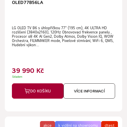
OLED77B56LA
Průměrné
LG OLED TV B6 s úhlopříčkou 77" (195 cm), 4K ULTRA HD
hodnocení
rozlišení (3840x2160), 120Hz Obnovovací frekvence panelu ,
produktu
Procesor α8 4K AI Gen2, Dolby Atmos, Dolby Vision IQ, WOW
Orchestra, FILMMAKER mode, Pixelové stmívání, WiFi 6, QMS,
je
Hudební výkon:...
5,0
z
5
39 990 Kč
hvězdiček.
Skladem
DO KOŠÍKU
VÍCE INFORMACÍ
akce
k vidění na showroomu
dtest