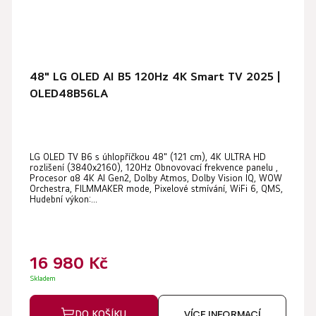
48" LG OLED AI B5 120Hz 4K Smart TV 2025 |
OLED48B56LA
Průměrné
LG OLED TV B6 s úhlopříčkou 48" (121 cm), 4K ULTRA HD
hodnocení
rozlišení (3840x2160), 120Hz Obnovovací frekvence panelu ,
produktu
Procesor α8 4K AI Gen2, Dolby Atmos, Dolby Vision IQ, WOW
Orchestra, FILMMAKER mode, Pixelové stmívání, WiFi 6, QMS,
je
Hudební výkon:...
5,0
z
5
16 980 Kč
hvězdiček.
Skladem
DO KOŠÍKU
VÍCE INFORMACÍ