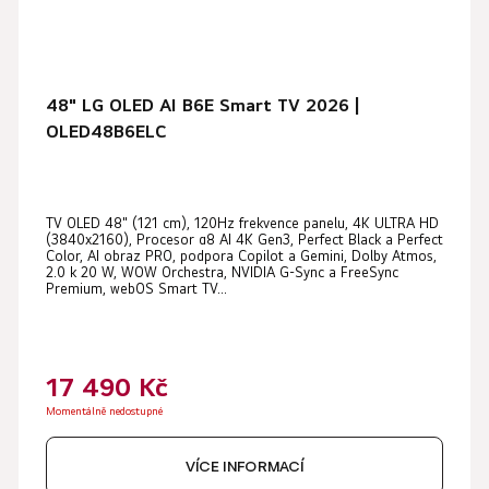
48" LG OLED AI B6E Smart TV 2026 |
OLED48B6ELC
TV OLED 48" (121 cm), 120Hz frekvence panelu, 4K ULTRA HD
(3840x2160), Procesor α8 AI 4K Gen3, Perfect Black a Perfect
Color, AI obraz PRO, podpora Copilot a Gemini, Dolby Atmos,
2.0 k 20 W, WOW Orchestra, NVIDIA G-Sync a FreeSync
Premium, webOS Smart TV...
17 490 Kč
Momentálně nedostupné
VÍCE INFORMACÍ