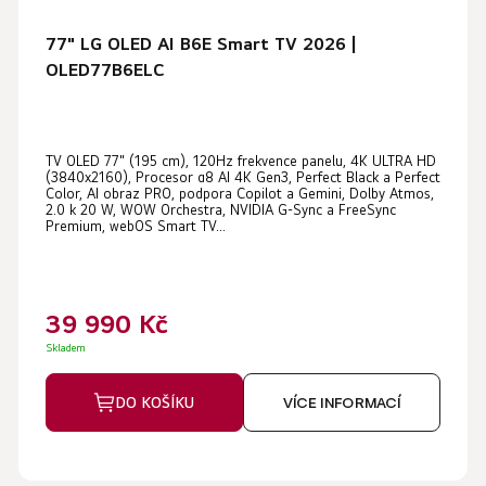
77" LG OLED AI B6E Smart TV 2026 |
OLED77B6ELC
TV OLED 77" (195 cm), 120Hz frekvence panelu, 4K ULTRA HD
(3840x2160), Procesor α8 AI 4K Gen3, Perfect Black a Perfect
Color, AI obraz PRO, podpora Copilot a Gemini, Dolby Atmos,
2.0 k 20 W, WOW Orchestra, NVIDIA G-Sync a FreeSync
Premium, webOS Smart TV...
39 990 Kč
Skladem
DO KOŠÍKU
VÍCE INFORMACÍ