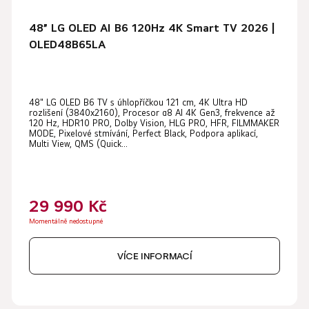
k
t
48” LG OLED AI B6 120Hz 4K Smart TV 2026 |
ů
OLED48B65LA
48" LG OLED B6 TV s úhlopříčkou 121 cm, 4K Ultra HD
rozlišení (3840x2160), Procesor α8 AI 4K Gen3, frekvence až
120 Hz, HDR10 PRO, Dolby Vision, HLG PRO, HFR, FILMMAKER
MODE, Pixelové stmívání, Perfect Black, Podpora aplikací,
Multi View, QMS (Quick...
29 990 Kč
Momentálně nedostupné
VÍCE INFORMACÍ