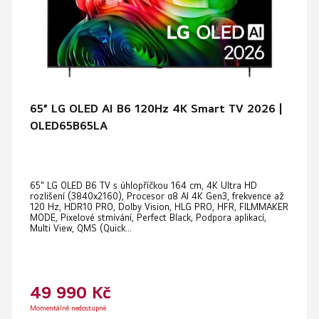
65” LG OLED AI B6 120Hz 4K Smart TV 2026 |
OLED65B65LA
65" LG OLED B6 TV s úhlopříčkou 164 cm, 4K Ultra HD
rozlišení (3840x2160), Procesor α8 AI 4K Gen3, frekvence až
120 Hz, HDR10 PRO, Dolby Vision, HLG PRO, HFR, FILMMAKER
MODE, Pixelové stmívání, Perfect Black, Podpora aplikací,
Multi View, QMS (Quick...
49 990 Kč
Momentálně nedostupné