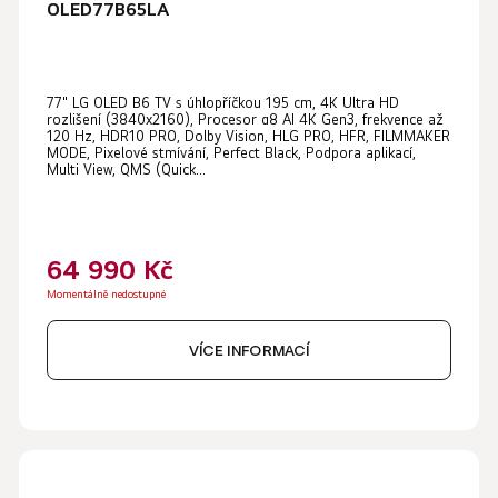
OLED77B65LA
77" LG OLED B6 TV s úhlopříčkou 195 cm, 4K Ultra HD
rozlišení (3840x2160), Procesor α8 AI 4K Gen3, frekvence až
120 Hz, HDR10 PRO, Dolby Vision, HLG PRO, HFR, FILMMAKER
MODE, Pixelové stmívání, Perfect Black, Podpora aplikací,
Multi View, QMS (Quick...
64 990 Kč
Momentálně nedostupné
VÍCE INFORMACÍ