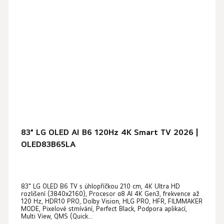
83” LG OLED AI B6 120Hz 4K Smart TV 2026 |
OLED83B65LA
83" LG OLED B6 TV s úhlopříčkou 210 cm, 4K Ultra HD
rozlišení (3840x2160), Procesor α8 AI 4K Gen3, frekvence až
120 Hz, HDR10 PRO, Dolby Vision, HLG PRO, HFR, FILMMAKER
MODE, Pixelové stmívání, Perfect Black, Podpora aplikací,
Multi View, QMS (Quick...