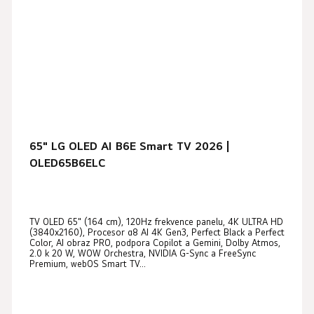
65" LG OLED AI B6E Smart TV 2026 |
OLED65B6ELC
TV OLED 65" (164 cm), 120Hz frekvence panelu, 4K ULTRA HD
(3840x2160), Procesor α8 AI 4K Gen3, Perfect Black a Perfect
Color, AI obraz PRO, podpora Copilot a Gemini, Dolby Atmos,
2.0 k 20 W, WOW Orchestra, NVIDIA G-Sync a FreeSync
Premium, webOS Smart TV...