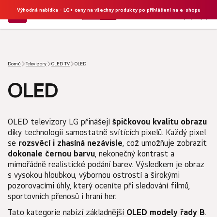
Výhodná nabídka - LG+ ceny na všechny produkty po přihlášení na e-shopu
NÁKU
Hledat
KOŠÍK
Domů
Televizory
OLED TV
OLED
OLED
OLED televizory LG přinášejí
špičkovou kvalitu obrazu
díky technologii samostatně svítících pixelů. Každý pixel
se
rozsvěcí i zhasíná nezávisle
, což umožňuje zobrazit
dokonale černou barvu
, nekonečný kontrast a
mimořádně realistické podání barev. Výsledkem je obraz
s vysokou hloubkou, výbornou ostrostí a širokými
pozorovacími úhly, který oceníte při sledování filmů,
sportovních přenosů i hraní her.
Tato kategorie nabízí základnější
OLED modely řady B
.