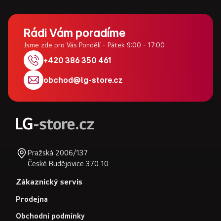
i
Z
s
u
á
Rádi Vám poradíme
p
Jsme zde pro Vás Pondělí - Pátek 9:00 - 17:00
a
+420 386 350 461
t
obchod
@
lg-store.cz
í
Pražská 2006/137
České Budějovice 370 10
Zákaznický servis
Prodejna
Obchodní podmínky