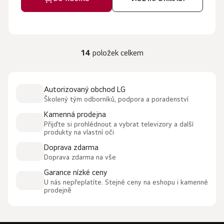
14
položek celkem
O
v
l
Autorizovaný obchod LG
á
Školený tým odborníků, podpora a poradenství
d
a
Kamenná prodejna
c
Přijďte si prohlédnout a vybrat televizory a další
produkty na vlastní oči
í
p
Doprava zdarma
r
Doprava zdarma na vše
v
Garance nízké ceny
k
U nás nepřeplatíte. Stejné ceny na eshopu i kamenné
y
prodejně
v
ý
p