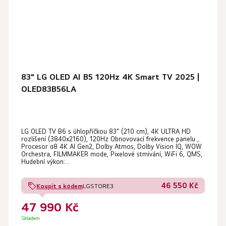
83" LG OLED AI B5 120Hz 4K Smart TV 2025 |
OLED83B56LA
LG OLED TV B6 s úhlopříčkou 83" (210 cm), 4K ULTRA HD
rozlišení (3840x2160), 120Hz Obnovovací frekvence panelu ,
Procesor α8 4K AI Gen2, Dolby Atmos, Dolby Vision IQ, WOW
Orchestra, FILMMAKER mode, Pixelové stmívání, WiFi 6, QMS,
Hudební výkon:...
46 550 Kč
Koupit s kódem
LGSTORE3
47 990 Kč
Skladem