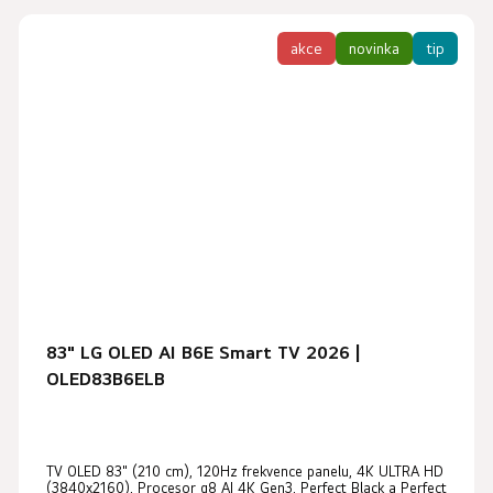
akce
novinka
tip
83" LG OLED AI B6E Smart TV 2026 |
OLED83B6ELB
TV OLED 83" (210 cm), 120Hz frekvence panelu, 4K ULTRA HD
(3840x2160), Procesor α8 AI 4K Gen3, Perfect Black a Perfect