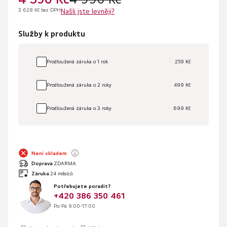
3 628 Kč bez DPH
Našli jste levněji?
Služby k produktu
Prodloužená záruka o 1 rok
259 Kč
Prodloužená záruka o 2 roky
499 Kč
Prodloužená záruka o 3 roky
699 Kč
Není skladem
Doprava
ZDARMA
Záruka
24 měsíců
Potřebujete poradit?
+420 386 350 461
Po-Pá 9:00-17:00