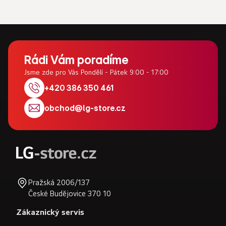
Z
á
Rádi Vám poradíme
p
Jsme zde pro Vás Pondělí - Pátek 9:00 - 17:00
a
+420 386 350 461
t
obchod
@
lg-store.cz
í
Pražská 2006/137
České Budějovice 370 10
Zákaznický servis