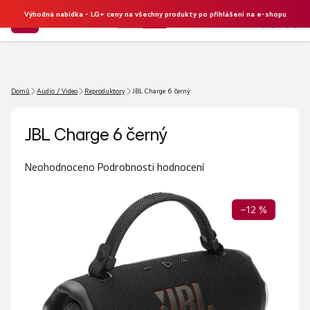
Výhodná nabídka - LG+ ceny na všechny produkty po přihlášení na e-shopu
NÁKU
Hledat
KOŠÍK
Domů
Audio / Video
Reproduktory
JBL Charge 6 černý
JBL Charge 6 černý
Průměrné
Podrobnosti hodnocení
Neohodnoceno
hodnocení
produktu
–12 %
je
0,0
z
5
hvězdiček.