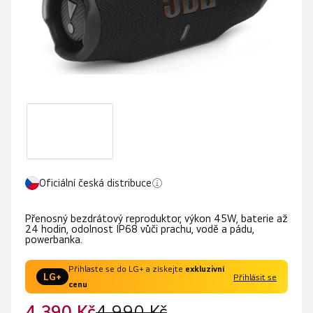
Oficiální česká distribuce
Přenosný bezdrátový reproduktor, výkon 45W, baterie až
24 hodin, odolnost IP68 vůči prachu, vodě a pádu,
powerbanka.
Přihlaste se do LG+ a získejte
exkluzivní
LG+
Přihlásit se
cenu
4 390 Kč
4 990 Kč