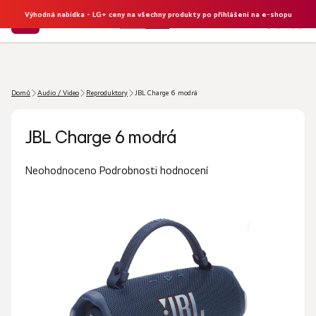
Výhodná nabídka - LG+ ceny na všechny produkty po přihlášení na e-shopu
NÁKU
Hledat
KOŠÍK
Domů
Audio / Video
Reproduktory
JBL Charge 6 modrá
JBL Charge 6 modrá
Průměrné
Podrobnosti hodnocení
Neohodnoceno
hodnocení
produktu
je
0,0
z
5
hvězdiček.