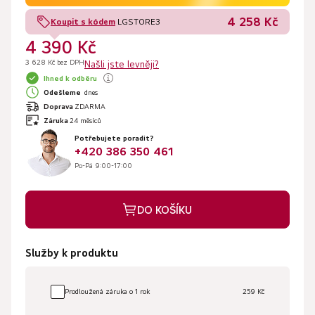
4 258 Kč
Koupit s kódem
LGSTORE3
4 390 Kč
3 628 Kč bez DPH
Našli jste levněji?
Ihned k odběru
Odešleme
dnes
Doprava
ZDARMA
Záruka
24 měsíců
Potřebujete poradit?
+420 386 350 461
Po-Pá 9:00-17:00
DO KOŠÍKU
Služby k produktu
Prodloužená záruka o 1 rok
259 Kč