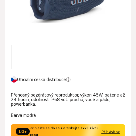
Oficiální česká distribuce
Přenosný bezdrátový reproduktor, výkon 45W, baterie až
24 hodin, odolnost IP68 vůči prachu, vodě a pádu,
powerbanka.
Barva modrá
Přihlaste se do LG+ a získejte
exkluzivní
LG+
Přihlásit se
cenu