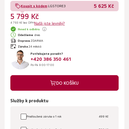
5 625 Kč
Koupit s kódem
LGSTORE3
5 799 Kč
4 793 Kč bez DPH
Našli jste levněji?
Ihned k odběru
Odešleme
dnes
Doprava
ZDARMA
Záruka
24 měsíců
Potřebujete poradit?
+420 386 350 461
Po-Pá 9:00-17:00
DO KOŠÍKU
Služby k produktu
Prodloužená záruka o 1 rok
499 Kč