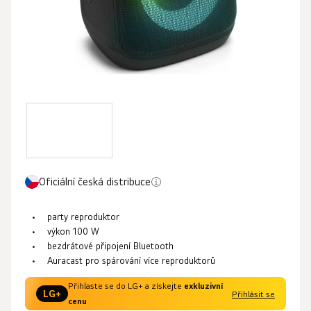
Oficiální česká distribuce
party reproduktor
výkon 100 W
bezdrátové připojení Bluetooth
Auracast pro spárování více reproduktorů
Přihlaste se do LG+ a získejte
exkluzivní
LG+
Přihlásit se
cenu