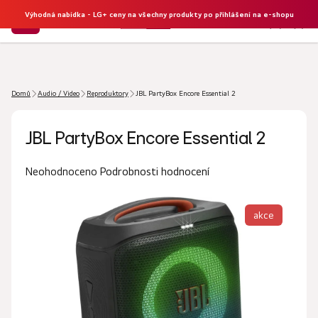
Výhodná nabídka - LG+ ceny na všechny produkty po přihlášení na e-shopu
NÁKU
Hledat
KOŠÍK
Domů
Audio / Video
Reproduktory
JBL PartyBox Encore Essential 2
JBL PartyBox Encore Essential 2
Průměrné
Podrobnosti hodnocení
Neohodnoceno
hodnocení
produktu
akce
je
0,0
z
5
hvězdiček.