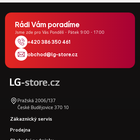
Z
á
Rádi Vám poradíme
p
Jsme zde pro Vás Pondělí - Pátek 9:00 - 17:00
a
+420 386 350 461
t
obchod
@
lg-store.cz
í
Pražská 2006/137
České Budějovice 370 10
Zákaznický servis
Prodejna