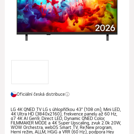
5
hvězdiček.
Oficiální česká distribuce
LG 4K QNED TV LG s úhlopříčkou 43" (108 cm), Mini LED,
4K Ultra HD (3840x2160), frekvence panelu až 60 Hz,
α7 4K AI Gen9, Direct LED, Dynamic QNED Color,
FILMMAKER MODE a 4K Super Upscaling, zvuk 2.0k 20W,
WOW Orchestra, webOS Smart TV, Re:New program,
Herní režim, ALLM, HGiG a VRR (60 Hz), podpora Hey