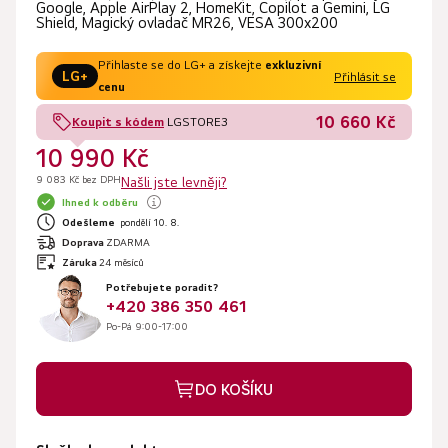
Google, Apple AirPlay 2, HomeKit, Copilot a Gemini, LG
Shield, Magický ovladač MR26, VESA 300x200
Přihlaste se do LG+ a získejte
exkluzivní
LG+
Přihlásit se
cenu
10 660 Kč
Koupit s kódem
LGSTORE3
10 990 Kč
9 083 Kč bez DPH
Našli jste levněji?
Ihned k odběru
Odešleme
pondělí 10. 8.
Doprava
ZDARMA
Záruka
24 měsíců
Potřebujete poradit?
+420 386 350 461
Po-Pá 9:00-17:00
DO KOŠÍKU