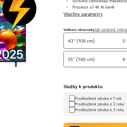
z
50/60Hz
Obnovovací frekvence
Procesor α7 4K AI Gen8
5
Všechny parametry
hvězdiček.
Jak správně vybra
Velikost obrazovky
43" (109 cm)
5
55" (140 cm)
9
Služby k produktu
Prodloužená záruka o 1 rok
Prodloužená záruka o 2 roky
Prodloužená záruka o 3 roky