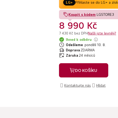
Přihlaste se do LG+ a zís
LG+
Koupit s kódem
LGSTORE3
8 990 Kč
Našli jste levněji?
7 430 Kč bez DPH
Ihned k odběru
Odešleme
pondělí 10. 8.
Doprava
ZDARMA
Záruka
24 měsíců
DO KOŠÍKU
Kontaktujte nás
Hlídat