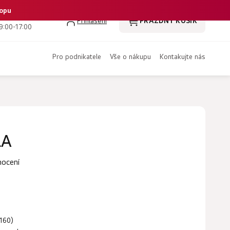
hopu
 386 350 461
Přihlášení
PRÁZDNÝ KOŠÍK
NÁKUPNÍ
9:00-17:00
KOŠÍK
pro podnikatele
vše o nákupu
kontakujte nás
LA
nocení
160)