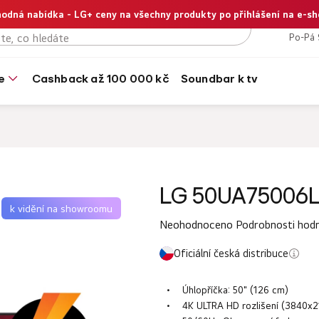
odná nabídka - LG+ ceny na všechny produkty po přihlášení na e-s
+420
Po-Pá 
e
cashback až 100 000 kč
soundbar k tv
LG 50UA75006
k vidění na showroomu
Průměrné
Neohodnoceno
Podrobnosti hod
hodnocení
Oficiální česká distribuce
produktu
je
Úhlopříčka: 50" (126 cm)
0,0
4K ULTRA HD rozlišení (3840x2