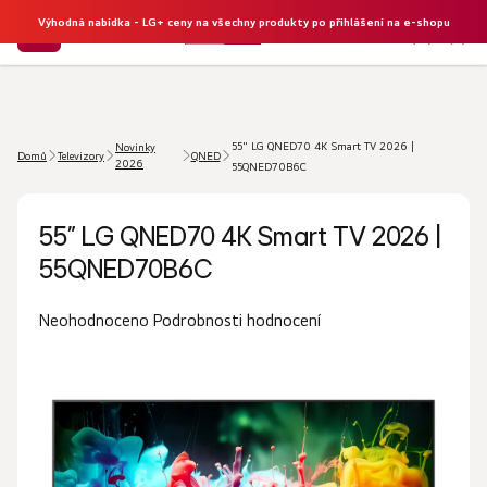
Výhodná nabídka - LG+ ceny na všechny produkty po přihlášení na e-shopu
NÁKU
Hledat
KOŠÍK
55" LG QNED70 4K Smart TV 2026 |
Novinky
Domů
Televizory
QNED
2026
55QNED70B6C
55" LG QNED70 4K Smart TV 2026 |
55QNED70B6C
Průměrné
Podrobnosti hodnocení
Neohodnoceno
hodnocení
produktu
je
0,0
z