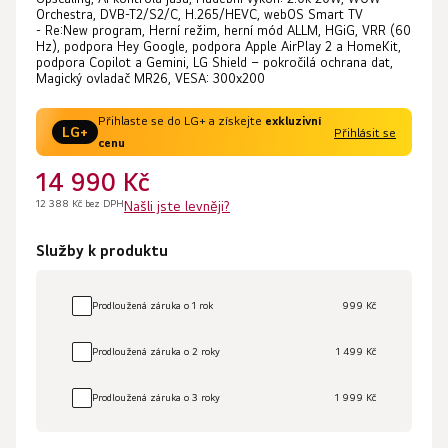
Orchestra, DVB-T2/S2/C, H.265/HEVC, webOS Smart TV
- Re:New program, Herní režim, herní mód ALLM, HGiG, VRR (60
Hz), podpora Hey Google, podpora Apple AirPlay 2 a HomeKit,
podpora Copilot a Gemini, LG Shield – pokročilá ochrana dat,
Magický ovladač MR26, VESA: 300x200
Přihlaste se do LG+ a získejte
exkluzivní
LG+
Přihlásit se
cenu
14 990 Kč
12 388 Kč bez DPH
Našli jste levněji?
Služby k produktu
Prodloužená záruka o 1 rok
999 Kč
Prodloužená záruka o 2 roky
1 499 Kč
Prodloužená záruka o 3 roky
1 999 Kč