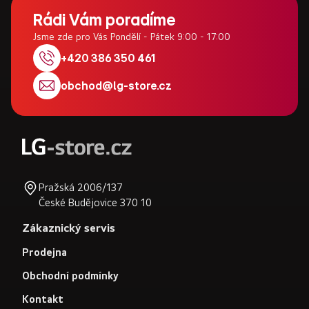
Z
á
Rádi Vám poradíme
p
Jsme zde pro Vás Pondělí - Pátek 9:00 - 17:00
a
+420 386 350 461
t
obchod
@
lg-store.cz
í
Pražská 2006/137
České Budějovice 370 10
Zákaznický servis
Prodejna
Obchodní podmínky
Kontakt