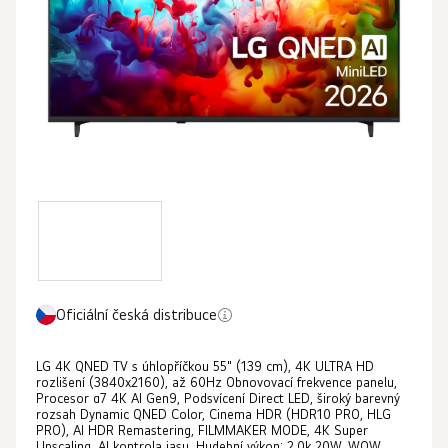
5
hvězdiček.
Oficiální česká distribuce
LG 4K QNED TV s úhlopříčkou 55" (139 cm), 4K ULTRA HD
rozlišení (3840x2160), až 60Hz Obnovovací frekvence panelu,
Procesor α7 4K AI Gen9, Podsvícení Direct LED, široký barevný
rozsah Dynamic QNED Color, Cinema HDR (HDR10 PRO, HLG
PRO), AI HDR Remastering, FILMMAKER MODE, 4K Super
Upscaling, AI kontrola jasu, Hudební výkon: 2.0k 20W, WOW