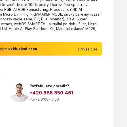
ifikované dvojité 100% pokrytí barevného spektra v
e RGB, AI HDR Remastering, Procesor α8 4K AI
ání Micro Dimming, FILMMAKER MODE, široký barevný rozsah
 obrazy vedle sebe, PIP, Dual Monitor), α8 AI Super
y Atmos, webOS SMART TV - aktuální po dobu 5 let, Herní
LLM, Apple AirPlay 2 a HomeKit, Magický ovladač MR26,
kejte
exkluzivní cenu
Přihlásit se
?
Potřebujete poradit?
+420 386 350 461
Po-Pá 9:00-17:00