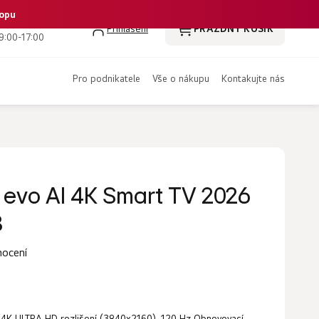
hopu
 386 350 461
Přihlášení
PRÁZDNÝ KOŠÍK
NÁKUPNÍ
9:00-17:00
KOŠÍK
pro podnikatele
vše o nákupu
kontakujte nás
 evo AI 4K Smart TV 2026
B
nocení
, 4K ULTRA HD rozlišení (3840x2160), 120 Hz Obnovovací