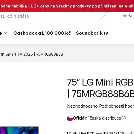
odná nabídka - LG+ ceny na všechny produkty po přihlášení na e-s
+420
Po-Pá 
e
cashback až 100 000 kč
soundbar k tv
I 4K Smart TV 2026 | 75MRGB88B6B
75" LG Mini RGB
| 75MRGB88B6
Průměrné
Neohodnoceno
Podrobnosti hod
hodnocení
Oficiální česká distribuce
produktu
je
LG 4K Mini RGB evo TV 75" (189 cm)