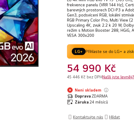
0,0
frekvence panelu (VRR 144 Hz), Cert
barevných prostorech DCI-P3 a Adob
z
Gen3, podsvícení RGB, lokální stmív
5
RGB Primary Color Pro, Multi View (2
Upscaling 4K, zvuk 2.2 k 20 W, Dolb
hvězdiček.
režim s Motion Booster 288, HGiG, A
VESA 300x200
Přihlaste se do LG+ a zís
LG+
54 990 Kč
Našli jste levněji
45 446 Kč bez DPH
Není skladem
Doprava
ZDARMA
Záruka
24 měsíců
Kontaktujte nás
Hlídat