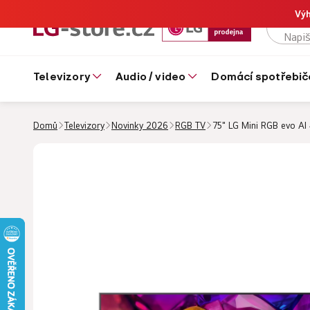
Výh
televizory
audio / video
domácí spotřebič
Domů
Televizory
Novinky 2026
RGB TV
75" LG Mini RGB evo A