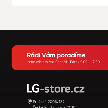
Z
á
Rádi Vám poradíme
p
Jsme zde pro Vás Pondělí - Pátek 9:00 - 17:00
a
t
í
Pražská 2006/137
České Budějovice 370 10