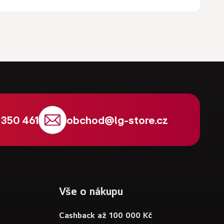
 350 461
obchod
@
lg-store.cz
Vše o nákupu
Cashback až 100 000 Kč