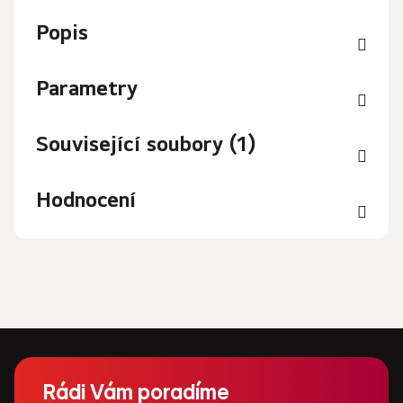
Popis
Parametry
Související soubory (1)
Hodnocení
Z
á
Rádi Vám poradíme