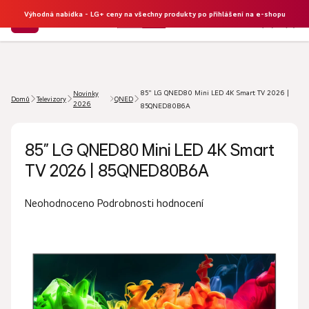
Výhodná nabídka - LG+ ceny na všechny produkty po přihlášení na e-shopu
NÁKU
Hledat
KOŠÍK
85" LG QNED80 Mini LED 4K Smart TV 2026 |
Novinky
Domů
Televizory
QNED
2026
85QNED80B6A
85" LG QNED80 Mini LED 4K Smart
TV 2026 | 85QNED80B6A
Průměrné
Podrobnosti hodnocení
Neohodnoceno
hodnocení
produktu
je
0,0
z