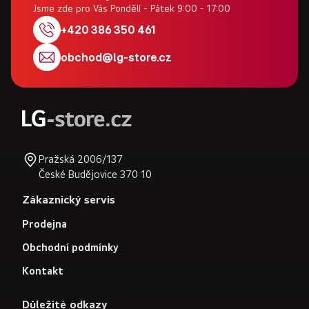
p
Jsme zde pro Vás Pondělí - Pátek 9:00 - 17:00
a
+420 386 350 461
t
obchod
@
lg-store.cz
í
Pražská 2006/137
České Budějovice 370 10
Zákaznický servis
Prodejna
Obchodní podmínky
Kontakt
Důležité odkazy