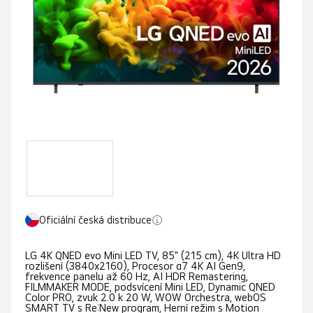
5
hvězdiček.
Oficiální česká distribuce
LG 4K QNED evo Mini LED TV, 85" (215 cm), 4K Ultra HD
rozlišení (3840x2160), Procesor α7 4K AI Gen9,
frekvence panelu až 60 Hz, AI HDR Remastering,
FILMMAKER MODE, podsvícení Mini LED, Dynamic QNED
Color PRO, zvuk 2.0 k 20 W, WOW Orchestra, webOS
SMART TV s Re:New program, Herní režim s Motion