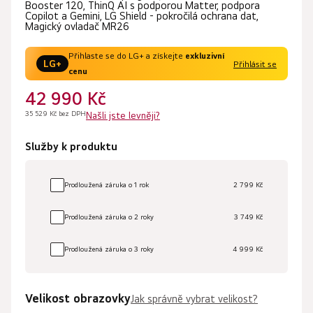
Booster 120, ThinQ AI s podporou Matter, podpora
Copilot a Gemini, LG Shield - pokročilá ochrana dat,
Magický ovladač MR26
Přihlaste se do LG+ a získejte
exkluzivní
LG+
Přihlásit se
cenu
42 990 Kč
35 529 Kč bez DPH
Našli jste levněji?
Služby k produktu
Prodloužená záruka o 1 rok
2 799 Kč
Prodloužená záruka o 2 roky
3 749 Kč
Prodloužená záruka o 3 roky
4 999 Kč
Velikost obrazovky
Jak správně vybrat velikost?