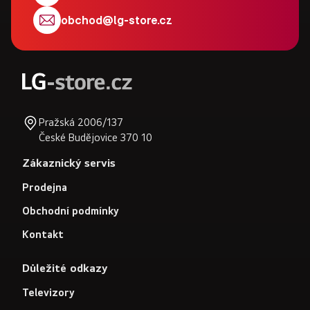
t
obchod
@
lg-store.cz
í
Pražská 2006/137
České Budějovice 370 10
Zákaznický servis
Prodejna
Obchodní podmínky
Kontakt
Důležité odkazy
Televizory