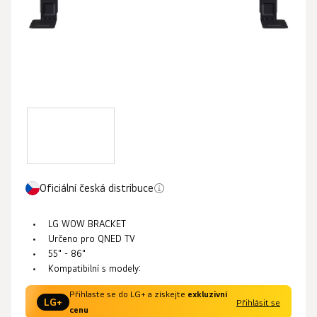
Oficiální česká distribuce
LG WOW BRACKET
Určeno pro QNED TV
55" - 86"
Kompatibilní s modely:
Přihlaste se do LG+ a získejte
exkluzivní
LG+
Přihlásit se
cenu