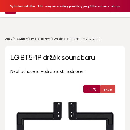
Výhodná nabídka - LG+ ceny na všechny produkty po přihlášení na e-shopu
NÁKU
Hledat
KOŠÍK
Domů
Televizory
TV příslušenství
Držáky
LG BT5-1P držák soundbaru
LG BT5-1P držák soundbaru
Průměrné
Podrobnosti hodnocení
Neohodnoceno
hodnocení
produktu
–4 %
akce
je
0,0
z
5
hvězdiček.