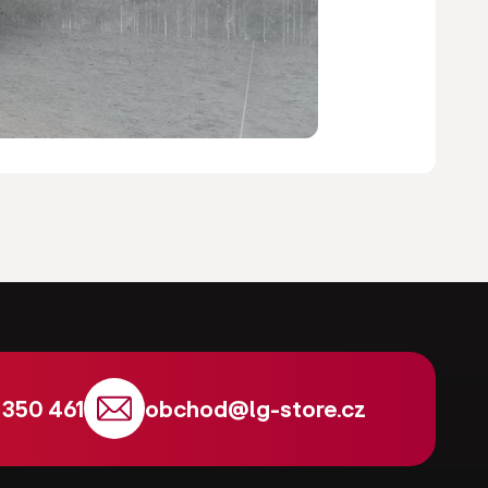
 350 461
obchod
@
lg-store.cz