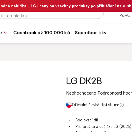
odná nabídka - LG+ ceny na všechny produkty po přihlášení na e-s
+420
Po-Pá 
e
cashback až 100 000 kč
soundbar k tv
LG DK2B
Průměrné
Neohodnoceno
Podrobnosti hod
hodnocení
Oficiální česká distribuce
produktu
je
Spojovací díl
0,0
Pro pračku a sušičku LG (2025)