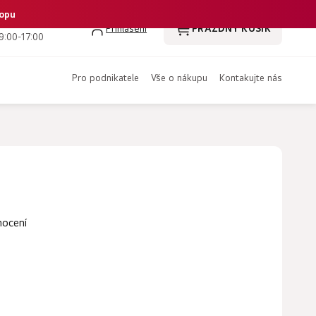
hopu
 386 350 461
Přihlášení
PRÁZDNÝ KOŠÍK
NÁKUPNÍ
9:00-17:00
KOŠÍK
pro podnikatele
vše o nákupu
kontakujte nás
nocení