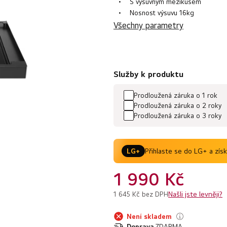
z
S výsuvným mezikusem
Nosnost výsuvu 16kg
5
Všechny parametry
hvězdiček.
Služby k produktu
Prodloužená záruka o 1 rok
Prodloužená záruka o 2 roky
Prodloužená záruka o 3 roky
Přihlaste se do LG+ a zís
LG+
1 990 Kč
Našli jste levněji?
1 645 Kč bez DPH
Není skladem
Doprava
ZDARMA