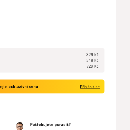
329 Kč
549 Kč
729 Kč
kejte
exkluzivní cenu
Přihlásit se
Potřebujete poradit?