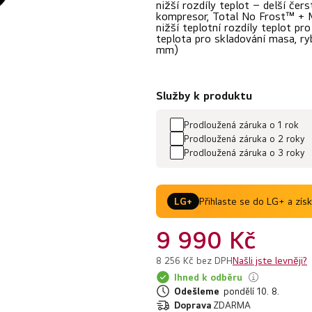
z
nižší rozdíly teplot – delší čer
kompresor, Total No Frost™ + 
5
nižší teplotní rozdíly teplot p
teplota pro skladování masa, r
hvězdiček.
mm)
Služby k produktu
Prodloužená záruka o 1 rok
Prodloužená záruka o 2 roky
Prodloužená záruka o 3 roky
Přihlaste se do LG+ a zís
LG+
9 990 Kč
Našli jste levněji?
8 256 Kč bez DPH
Ihned k odběru
Odešleme
pondělí 10. 8.
Doprava
ZDARMA