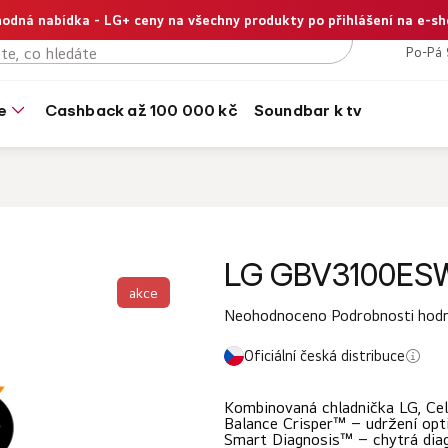
odná nabídka - LG+ ceny na všechny produkty po přihlášení na e-s
+420
Po-Pá 
e
cashback až 100 000 kč
soundbar k tv
LG GBV3100ES
akce
Průměrné
Neohodnoceno
Podrobnosti hod
hodnocení
Oficiální česká distribuce
produktu
je
Kombinovaná chladnička LG, Cel
0,0
Balance Crisper™ – udržení opti
Smart Diagnosis™ – chytrá diag