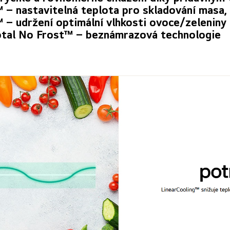
™
– nastavitelná teplota pro skladování masa, 
™
– udržení optimální vlhkosti ovoce/zeleniny 
otal No Frost™
– beznámrazová technologie