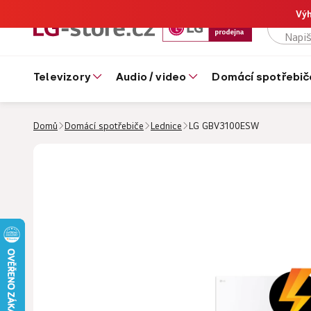
Výh
televizory
audio / video
domácí spotřebič
Domů
Domácí spotřebiče
Lednice
LG GBV3100ESW