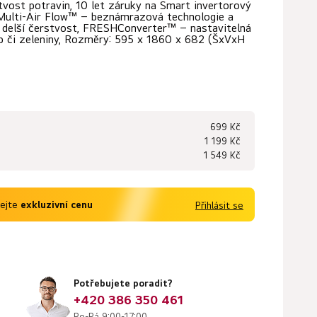
stvost potravin, 10 let záruky na Smart invertorový
Multi-Air Flow™ – beznámrazová technologie a
ro delší čerstvost, FRESHConverter™ – nastavitelná
yb či zeleniny, Rozměry: 595 x 1860 x 682 (ŠxVxH
699 Kč
1 199 Kč
1 549 Kč
kejte
exkluzivní cenu
Přihlásit se
Potřebujete poradit?
+420 386 350 461
Po-Pá 9:00-17:00