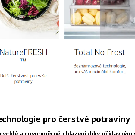
echnologie pro čerstvé potraviny
 rychlé a rovnoměrné chlazení díky přídavným