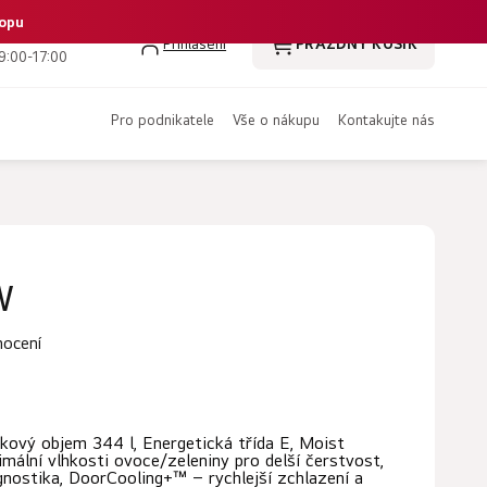
hopu
 386 350 461
Přihlášení
PRÁZDNÝ KOŠÍK
NÁKUPNÍ
9:00-17:00
KOŠÍK
pro podnikatele
vše o nákupu
kontakujte nás
W
nocení
kový objem 344 l, Energetická třída E, Moist
mální vlhkosti ovoce/zeleniny pro delší čerstvost,
nostika, DoorCooling+™ – rychlejší zchlazení a