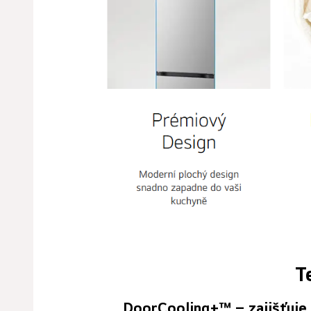
T
DoorCooling+™
– zajišťuje