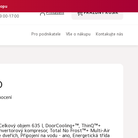
hopu
 386 350 461
Přihlášení
PRÁZDNÝ KOŠÍK
NÁKUPNÍ
9:00-17:00
KOŠÍK
pro podnikatele
vše o nákupu
kontakujte nás
D
nocení
 Celkový objem 635 l, DoorCooling+™, ThinQ™+
 invertorový kompresor, Total No Frost™+ Multi-Air
dveřích, Připojení na vodu - ano, Energetická třída