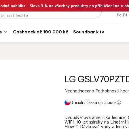
odná nabídka - Sleva 3 % na všechny produkty po přihlášení na e-s
+420
Po-Pá 
e
cashback až 100 000 kč
soundbar k tv
LG GSLV70PZT
Průměrné
Neohodnoceno
Podrobnosti hod
hodnocení
Oficiální česká distribuce
produktu
je
Dvoudveřová americká lednice,
0,0
WiFi, 10 let záruky na Lineární
Flow™, Dávkovač vody a ledu ve 