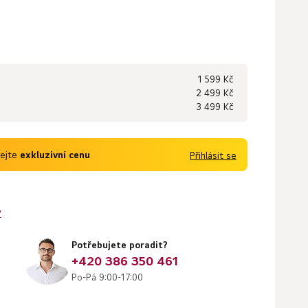
1 599 Kč
2 499 Kč
3 499 Kč
kejte
exkluzivní cenu
Přihlásit se
?
Potřebujete poradit?
+420 386 350 461
Po-Pá 9:00-17:00