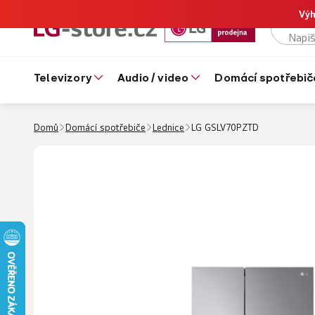
Výh
televizory
audio / video
domácí spotřebič
Domů
Domácí spotřebiče
Lednice
LG GSLV70PZTD