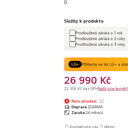
z
D
5
hvězdiček.
Služby k produktu
Prodloužená záruka o 1 rok
Prodloužená záruka o 2 roky
Prodloužená záruka o 3 roky
Přihlaste se do LG+ a zís
LG+
26 990 Kč
Našli jste levněji
22 306 Kč bez DPH
Není skladem
Doprava
ZDARMA
Záruka
24 měsíců
Kontaktujte nás
Hlídat