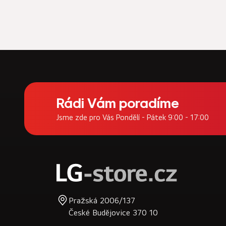
Z
á
Rádi Vám poradíme
p
Jsme zde pro Vás Pondělí - Pátek 9:00 - 17:00
a
t
í
Pražská 2006/137
České Budějovice 370 10