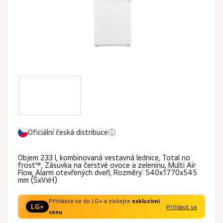
Oficiální česká distribuce
Objem 233 l, kombinovaná vestavná lednice, Total no
frost™, Zásuvka na čerstvé ovoce a zeleninu, Multi Air
Flow, Alarm otevřených dveří, Rozměry: 540x1770x545
mm (ŠxVxH)
Přihlaste se do LG+ a získejte
exkluzivní
LG+
Přihlásit se
cenu