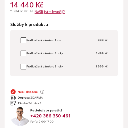
14 440 Kč
11 934 Kč bez DPH
Našli jste levněji?
Služby k produktu
Prodloužená záruka o 1 rok
999 Kč
Prodloužená záruka o 2 roky
1 499 Kč
Prodloužená záruka o 3 roky
1 999 Kč
Není skladem
Doprava
ZDARMA
Záruka
24 měsíců
Potřebujete poradit?
+420 386 350 461
Po-Pá 9:00-17:00