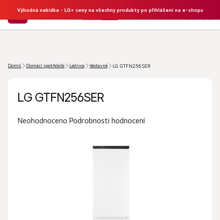
Výhodná nabídka - LG+ ceny na všechny produkty po přihlášení na e-shopu
NÁKU
Hledat
KOŠÍK
Domů
Domácí spotřebiče
Lednice
Vestavné
LG GTFN256SER
LG GTFN256SER
Průměrné
Podrobnosti hodnocení
Neohodnoceno
hodnocení
produktu
je
0,0
z
5
hvězdiček.