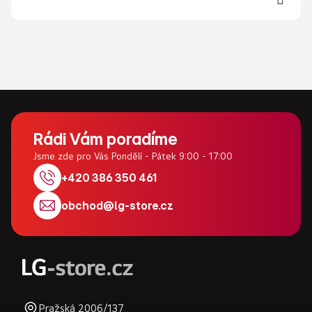
Z
á
Rádi Vám poradíme
p
Jsme zde pro Vás Pondělí - Pátek 9:00 - 17:00
a
+420 386 350 461
t
obchod
@
lg-store.cz
í
Pražská 2006/137