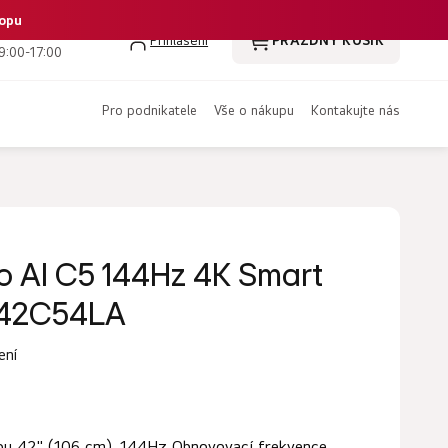
hopu
 386 350 461
Přihlášení
PRÁZDNÝ KOŠÍK
NÁKUPNÍ
9:00-17:00
KOŠÍK
pro podnikatele
vše o nákupu
kontakujte nás
o AI C5 144Hz 4K Smart
D42C54LA
ení
ou 42" (106 cm), 144Hz Obnovovací frekvence