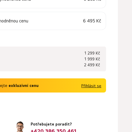
6 495 Kč
ýhodněnou cenu
1 299 Kč
1 999 Kč
2 499 Kč
kejte
exkluzivní cenu
Přihlásit se
Potřebujete poradit?
+420 386 350 461