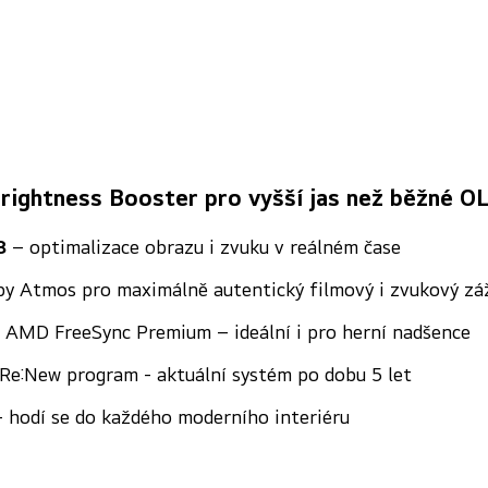
Brightness Booster pro vyšší jas než běžné O
8
– optimalizace obrazu i zvuku v reálném čase
lby Atmos pro maximálně autentický filmový i zvukový zá
a AMD FreeSync Premium – ideální i pro herní nadšence
e:New program - aktuální systém po dobu 5 let
 hodí se do každého moderního interiéru