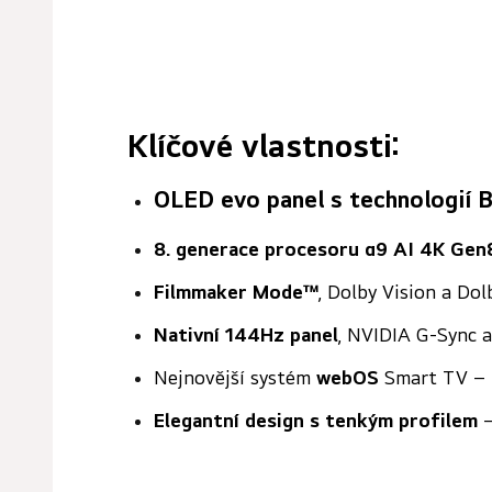
Klíčové vlastnosti:
OLED evo
panel s technologií 
8. generace procesoru α9 AI 4K Gen
Filmmaker Mode™
, Dolby Vision a Do
Nativní 144Hz panel
, NVIDIA G-Sync 
Nejnovější systém
webOS
Smart TV – R
Elegantní design s tenkým profilem
–