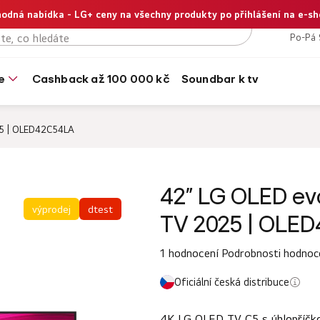
odná nabídka - LG+ ceny na všechny produkty po přihlášení na e-s
+420
Po-Pá 
e
cashback až 100 000 kč
soundbar k tv
25 | OLED42C54LA
42” LG OLED ev
výprodej
dtest
TV 2025 | OLE
Průměrné
1 hodnocení
Podrobnosti hodnoc
hodnocení
Oficiální česká distribuce
produktu
je
4K LG OLED TV C5 s úhlopříčk