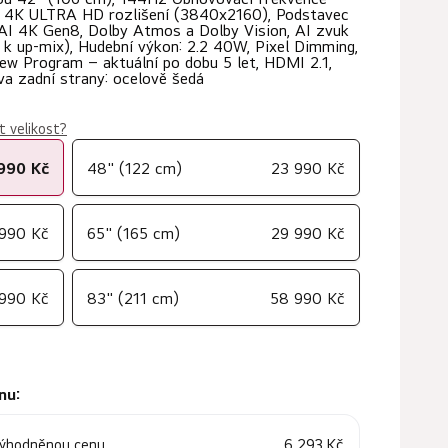
D, 4K ULTRA HD rozlišení (3840x2160), Podstavec
9 AI 4K Gen8, Dolby Atmos a Dolby Vision, AI zvuk
.2 k up-mix), Hudební výkon: 2.2 40W, Pixel Dimming,
w Program – aktuální po dobu 5 let, HDMI 2.1,
va zadní strany: ocelově šedá
t velikost?
990 Kč
48" (122 cm)
23 990 Kč
 990 Kč
65" (165 cm)
29 990 Kč
990 Kč
83" (211 cm)
58 990 Kč
nu:
6 293 Kč
výhodněnou cenu