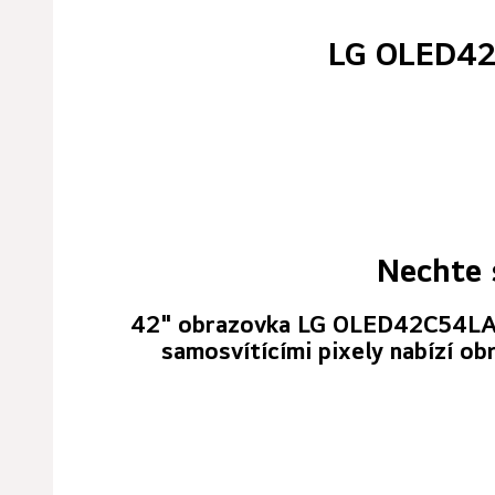
LG OLED42C
Nechte 
42" obrazovka LG OLED42C54LA je
samosvítícími pixely nabízí o