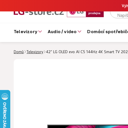
Výh
televizory
audio / video
domácí spotřebič
Domů
Televizory
42” LG OLED evo AI C5 144Hz 4K Smart TV 20