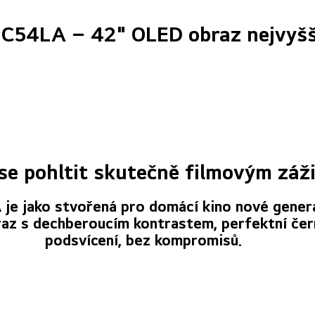
54LA – 42" OLED obraz nejvyšší
se pohltit skutečně filmovým záž
 jako stvořená pro domácí kino nové genera
braz s dechberoucím kontrastem, perfektní čer
podsvícení, bez kompromisů.