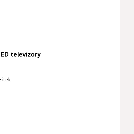
LED televizory
žitek