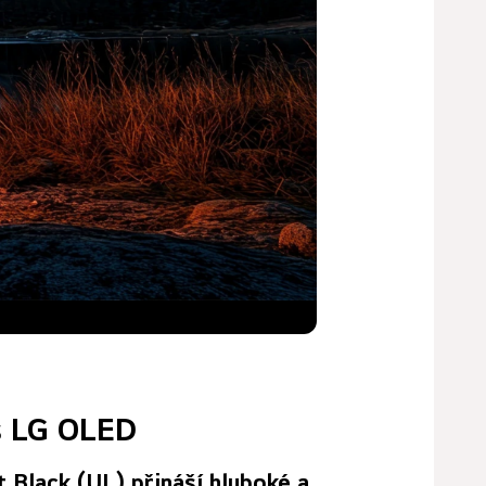
s LG OLED
 Black (UL) přináší hluboké a