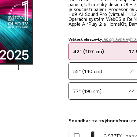
5,0
panelu, Ultratenký design OLE
je součástí balení, Procesor α
z
- α9 AI Sound Pro (virtual 11.1
Operační systém WebOS s Re:Ne
5
Apple AirPlay 2 a HomeKit, Bar
hvězdiček.
Jak správně vybra
Velikost obrazovky
42" (107 cm)
17 
55" (140 cm)
21
77" (196 cm)
44 
Soundbar za zvýhodněnou ce
LG S77TY - za z