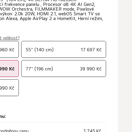
 frekvence panelu , Procesor α8 4K AI Gen2,
, WOW Orchestra, FILMMAKER mode, Pixelové
í výkon: 2.0k 20W, HDMI 2.1, webOS Smart TV se
 Alexa, Apple AirPlay 2 a HomeKit, Herní režim,
t velikost?
 980 Kč
55" (140 cm)
17 697 Kč
990 Kč
77" (196 cm)
39 990 Kč
990 Kč
nu:
1 745 Kč
ýhodněnou cenu