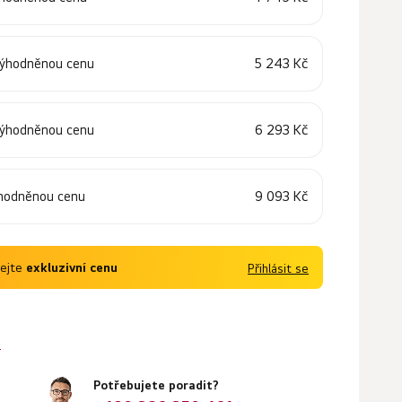
5 243 Kč
výhodněnou cenu
6 293 Kč
výhodněnou cenu
9 093 Kč
hodněnou cenu
kejte
exkluzivní cenu
Přihlásit se
?
Potřebujete poradit?