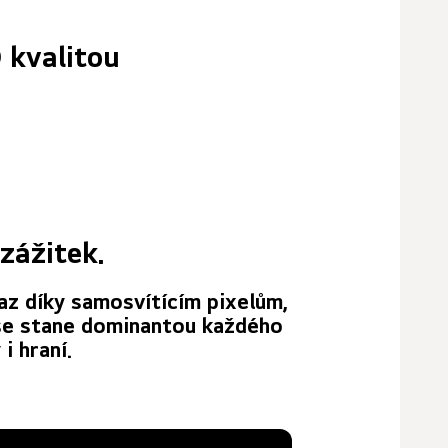
 kvalitou
zážitek.
z díky samosvítícím pixelům,
 se stane dominantou každého
i hraní.