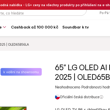
odná nabídka - LG+ ceny na všechny produkty po přihlášení na e-s
+420
Po-Pá 
e
cashback až 100 000 kč
soundbar k tv
2025 | OLED65B56LA
65" LG OLED AI
k vidění na showroomu
2025 | OLED65
Průměrné
Neohodnoceno
Podrobnosti hod
hodnocení
Oficiální česká distribuce
produktu
je
LG OLED TV B6 s úhlopříčkou 6