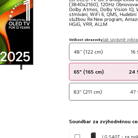
0,0
(3840x2160), 120Hz Obnovovací
Dolby Atmos, Dolby Vision IQ
z
stmívání, WiFi 6, QMS, Hudebn
službou Re:New program, Amazon
5
HGiG, VRR, ALLM
hvězdiček.
Jak správně vybra
Velikost obrazovky
48" (122 cm)
16
65" (165 cm)
24 
83" (211 cm)
47 
Soundbar za zvýhodněnou ce
LG S40T - za zv