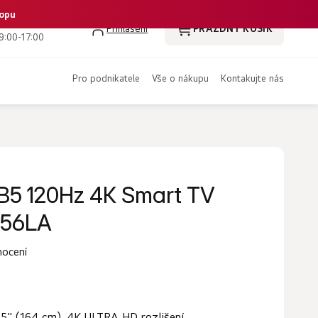
hopu
 386 350 461
Přihlášení
PRÁZDNÝ KOŠÍK
NÁKUPNÍ
9:00-17:00
KOŠÍK
pro podnikatele
vše o nákupu
kontakujte nás
 B5 120Hz 4K Smart TV
B56LA
nocení
5" (164 cm), 4K ULTRA HD rozlišení