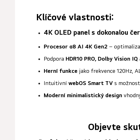
Klíčové vlastnosti:
4K OLED panel
s dokonalou če
Procesor α8 AI 4K Gen2
– optimaliza
Podpora
HDR10 PRO, Dolby Vision IQ
Herní funkce
jako frekvence 120Hz, A
Intuitivní
webOS Smart TV
s možností
Moderní minimalistický design
vhodný
Objevte sku