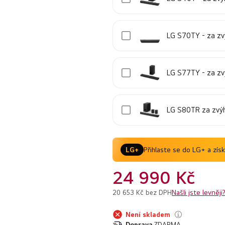
LG S70TY - za z
LG S77TY - za z
LG S80TR za zvý
Přihlaste se do LG+ a zís
LG+
24 990 Kč
Našli jste levněji
20 653 Kč bez DPH
Není skladem
Doprava
ZDARMA