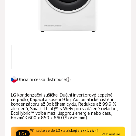
Oficiální česká distribuce
LG kondenzační sušička, Duální invertorové tepelné
čerpadlo, Kapacita sušení 9 kg, Automatické čištění
kondenzátoru až 3x během cyklu, Redukce až 99,9 %
alergenů, Smart ThinQ™ s Wi-Fi pro vzdálené ovládání,
EcoHybrid™ volba mezi úsporou energie nebo času,
Rozměr: 600 x 850 x 660 (ŠxVxH mm)
Přihlaste se do LG+ a získejte
exkluzivní
LG+
Přihlásit se