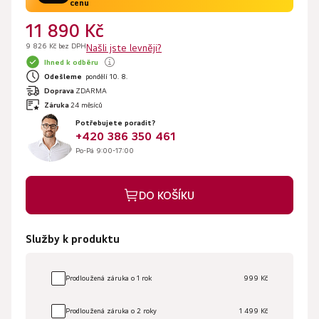
cenu
11 890 Kč
9 826 Kč bez DPH
Našli jste levněji?
Ihned k odběru
Odešleme
pondělí 10. 8.
Doprava
ZDARMA
Záruka
24 měsíců
Potřebujete poradit?
+420 386 350 461
Po-Pá 9:00-17:00
DO KOŠÍKU
Služby k produktu
Prodloužená záruka o 1 rok
999 Kč
Prodloužená záruka o 2 roky
1 499 Kč