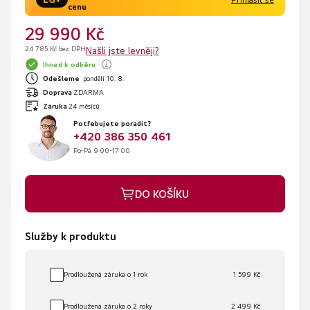
cenu
29 990 Kč
24 785 Kč bez DPH
Našli jste levněji?
Ihned k odběru
Odešleme
pondělí 10. 8.
Doprava
ZDARMA
Záruka
24 měsíců
Potřebujete poradit?
+420 386 350 461
Po-Pá 9:00-17:00
DO KOŠÍKU
Služby k produktu
Prodloužená záruka o 1 rok
1 599 Kč
Prodloužená záruka o 2 roky
2 499 Kč