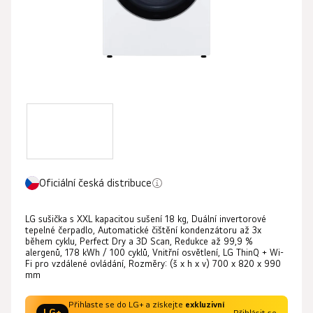
Oficiální česká distribuce
LG sušička s XXL kapacitou sušení 18 kg, Duální invertorové
tepelné čerpadlo, Automatické čištění kondenzátoru až 3x
během cyklu, Perfect Dry a 3D Scan, Redukce až 99,9 %
alergenů, 178 kWh / 100 cyklů, Vnitřní osvětlení, LG ThinQ + Wi-
Fi pro vzdálené ovládání, Rozměry: (š x h x v) 700 x 820 x 990
mm
Přihlaste se do LG+ a získejte
exkluzivní
LG+
Přihlásit se