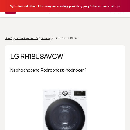
Výhodná nabídka - LG+ ceny na všechny produkty po přihlášení na e-shopu
NÁKU
Hledat
KOŠÍK
Domů
Domácí spotřebiče
Sušičky
LG RH18U8AVCW
LG RH18U8AVCW
Průměrné
Podrobnosti hodnocení
Neohodnoceno
hodnocení
produktu
je
0,0
z
5
hvězdiček.