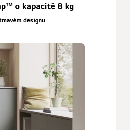
p™ o kapacitě 8 kg
 tmavém designu