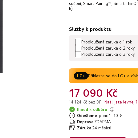
z
sušení, Smart Pairing™, Smart Thin
5
h)
hvězdiček.
Služby k produktu
Prodloužená záruka o 1 rok
Prodloužená záruka o 2 roky
Prodloužená záruka o 3 roky
Přihlaste se do LG+ a zís
LG+
17 090 Kč
Našli jste levněji?
14 124 Kč bez DPH
Ihned k odběru
Odešleme
pondělí 10. 8.
Doprava
ZDARMA
Záruka
24 měsíců