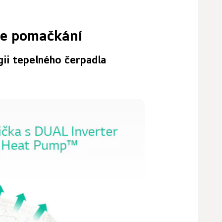
je pomačkání
gii tepelného čerpadla