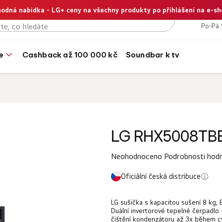
odná nabídka - LG+ ceny na všechny produkty po přihlášení na e-s
+420
Po-Pá 
e
cashback až 100 000 kč
soundbar k tv
LG RHX5008TB
Průměrné
Neohodnoceno
Podrobnosti hod
hodnocení
Oficiální česká distribuce
produktu
je
LG sušička s kapacitou sušení 8 kg, E
0,0
Duální invertorové tepelné čerpadlo 
čištění kondenzátoru až 3x během cyk