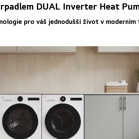
erpadlem DUAL Inverter Heat Pum
nologie pro váš jednodušší život v moderním