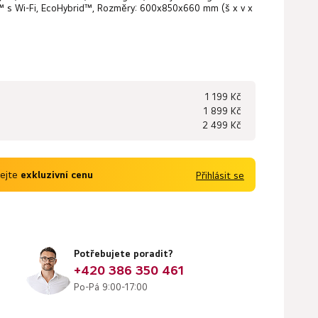
Q™ s Wi-Fi, EcoHybrid™, Rozměry: 600x850x660 mm (š x v x
1 199 Kč
1 899 Kč
2 499 Kč
kejte
exkluzivní cenu
Přihlásit se
Potřebujete poradit?
+420 386 350 461
Po-Pá 9:00-17:00