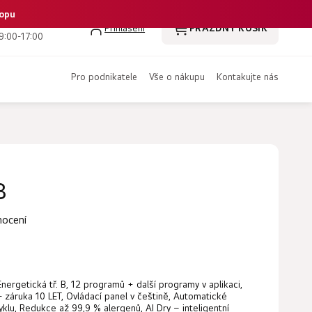
hopu
 386 350 461
Přihlášení
PRÁZDNÝ KOŠÍK
NÁKUPNÍ
9:00-17:00
KOŠÍK
pro podnikatele
vše o nákupu
kontakujte nás
B
nocení
nergetická tř. B, 12 programů + další programy v aplikaci,
- záruka 10 LET, Ovládací panel v češtině, Automatické
lu, Redukce až 99,9 % alergenů, AI Dry – inteligentní