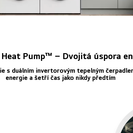
 Heat Pump™ – Dvojitá úspora en
ie s duálním invertorovým tepelným čerpadle
energie a šetří čas jako nikdy předtím