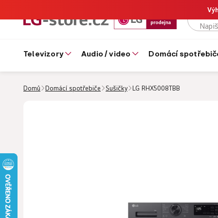
Výh
televizory
audio / video
domácí spotřebič
Domů
Domácí spotřebiče
Sušičky
LG RHX5008TBB