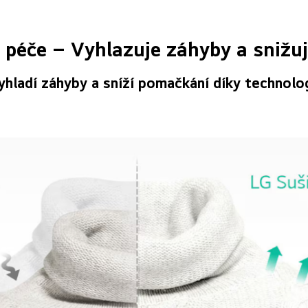
péče – Vyhlazuje záhyby a snižu
vyhladí záhyby a sníží pomačkání díky technolo