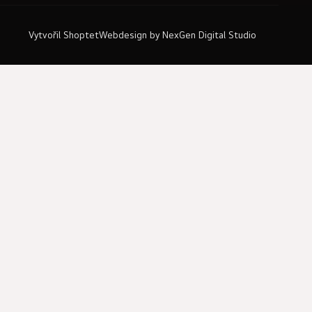
Vytvořil Shoptet
Webdesign by
NexGen Digital Studio