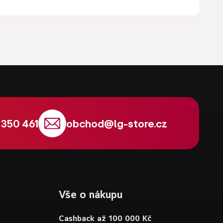
 350 461
obchod
@
lg-store.cz
Vše o nákupu
Cashback až 100 000 Kč