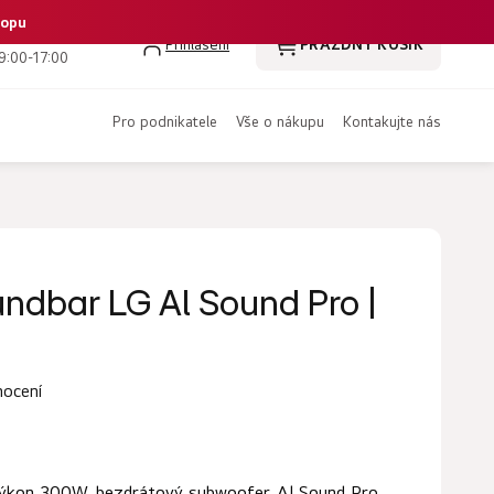
hopu
 386 350 461
Přihlášení
PRÁZDNÝ KOŠÍK
NÁKUPNÍ
9:00-17:00
KOŠÍK
pro podnikatele
vše o nákupu
kontakujte nás
undbar LG Al Sound Pro |
nocení
výkon 300W, bezdrátový subwoofer, Al Sound Pro