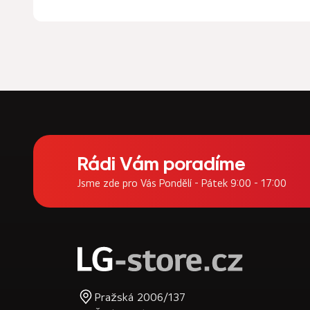
Z
á
Rádi Vám poradíme
p
Jsme zde pro Vás Pondělí - Pátek 9:00 - 17:00
a
t
í
Pražská 2006/137