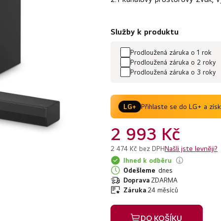
0,0
z
Služby k produktu
5
hvězdiček.
Prodloužená záruka o 1 rok
Prodloužená záruka o 2 roky
Prodloužená záruka o 3 roky
Přihlaste se do LG+ a zís
LG+
2 993 Kč
Našli jste levněji?
2 474 Kč bez DPH
Ihned k odběru
Odešleme
dnes
Doprava
ZDARMA
Záruka
24 měsíců
DO KOŠÍKU