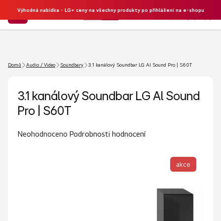
Výhodná nabídka - LG+ ceny na všechny produkty po přihlášení na e-shopu
NÁKU
Hledat
KOŠÍK
Domů
Audio / Video
Soundbary
3.1 kanálový Soundbar LG Al Sound Pro | S60T
3.1 kanálový Soundbar LG Al Sound
Pro | S60T
Průměrné
Podrobnosti hodnocení
Neohodnoceno
hodnocení
produktu
akce
je
0,0
z
5