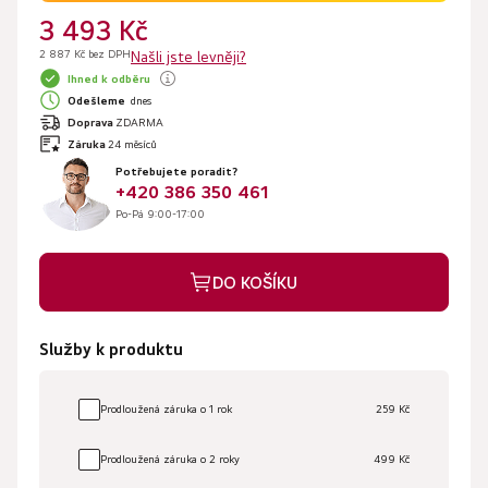
3 493 Kč
2 887 Kč bez DPH
Našli jste levněji?
Ihned k odběru
Odešleme
dnes
Doprava
ZDARMA
Záruka
24 měsíců
Potřebujete poradit?
+420 386 350 461
Po-Pá 9:00-17:00
DO KOŠÍKU
Služby k produktu
Prodloužená záruka o 1 rok
259 Kč
Prodloužená záruka o 2 roky
499 Kč