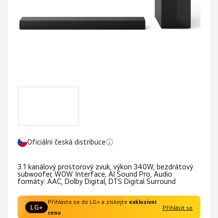
hvězdiček.
Oficiální česká distribuce
3.1 kanálový prostorový zvuk, výkon 340W, bezdrátový
subwoofer, WOW Interface, Al Sound Pro, Audio
formáty: AAC, Dolby Digital, DTS Digital Surround
Přihlaste se do LG+ a získejte
exkluzivní
LG+
Přihlásit se
cenu