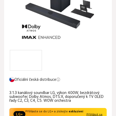
hvězdiček.
Oficiální česká distribuce
3.1.3 kanálový soundbar LG, výkon 400W, bezdrátový
subwoofer, Dolby Atmos, DTS:X, doporučený k TV OLED
řady C2, C3, C4, C5. WOW orchestra
Přihlaste se do LG+ a získejte
exkluzivní
LG+
Přihlásit se