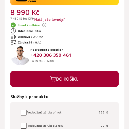
cenu
8 990 Kč
7 430 Kč bez DPH
Našli jste levněji?
Ihned k odběru
Odešleme
zítra
Doprava
ZDARMA
Záruka
24 měsíců
Potřebujete poradit?
+420 386 350 461
Po-Pá 9:00-17:00
DO KOŠÍKU
Služby k produktu
Prodloužená záruka o 1 rok
799 Kč
Prodloužená záruka o 2 roky
1 199 Kč