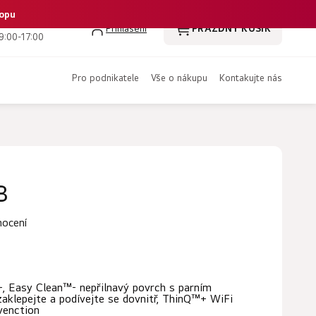
hopu
 386 350 461
Přihlášení
PRÁZDNÝ KOŠÍK
NÁKUPNÍ
9:00-17:00
KOŠÍK
pro podnikatele
vše o nákupu
kontakujte nás
B
nocení
A+, Easy Clean™- nepřilnavý povrch s parním
aklepejte a podívejte se dovnitř, ThinQ™+ WiFi
venction