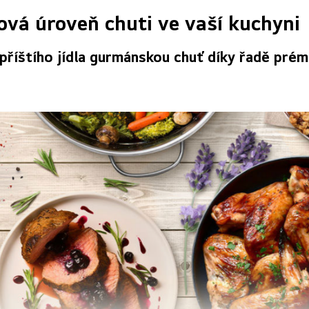
ová úroveň chuti ve vaší kuchyni
říštího jídla gurmánskou chuť díky řadě prém