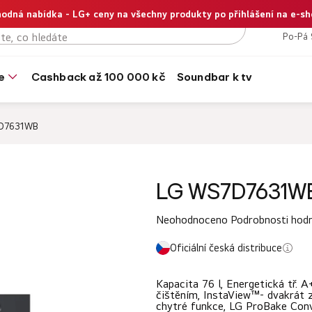
odná nabídka - LG+ ceny na všechny produkty po přihlášení na e-s
+420
Po-Pá 
e
cashback až 100 000 kč
soundbar k tv
D7631WB
LG WS7D7631W
Průměrné
Neohodnoceno
Podrobnosti hod
hodnocení
Oficiální česká distribuce
produktu
je
Kapacita 76 l, Energetická tř. 
0,0
čištěním, InstaView™- dvakrát z
chytré funkce, LG ProBake Con