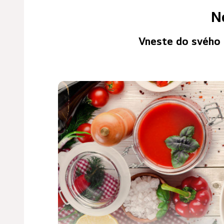
N
Vneste do svého p