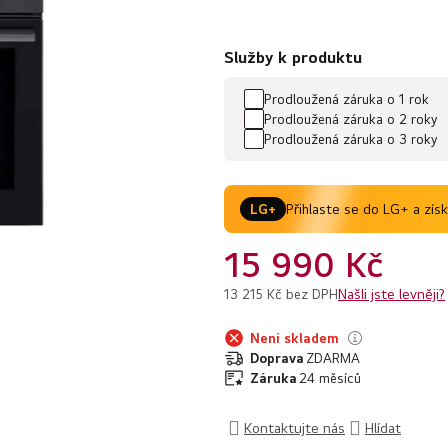
z
5
hvězdiček.
Služby k produktu
Prodloužená záruka o 1 rok
Prodloužená záruka o 2 roky
Prodloužená záruka o 3 roky
Přihlaste se do LG+ a zís
LG+
15 990 Kč
Našli jste levněji?
13 215 Kč bez DPH
Není skladem
Doprava
ZDARMA
Záruka
24 měsíců
Kontaktujte nás
Hlídat