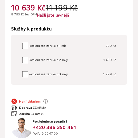
10 639 Kč
11 199 Kč
8 793 Kč bez DPH
Našli jste levněji?
Služby k produktu
Prodloužená záruka o 1 rok
999 Kč
Prodloužená záruka o 2 roky
1 499 Kč
Prodloužená záruka o 3 roky
1 999 Kč
Není skladem
Doprava
ZDARMA
Záruka
24 měsíců
Potřebujete poradit?
+420 386 350 461
Po-Pá 9:00-17:00