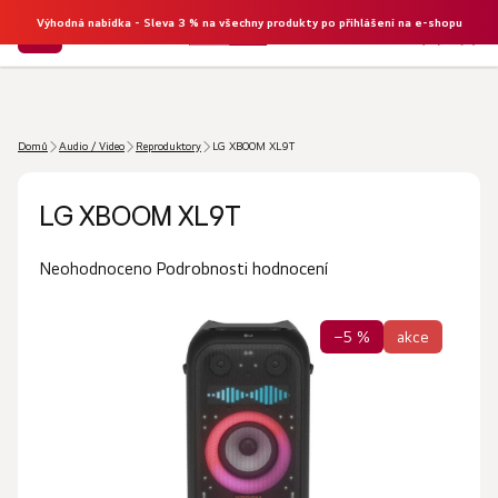
Výhodná nabídka - Sleva 3 % na všechny produkty po přihlášení na e-shopu
NÁKU
Hledat
KOŠÍK
Domů
Audio / Video
Reproduktory
LG XBOOM XL9T
LG XBOOM XL9T
Průměrné
Podrobnosti hodnocení
Neohodnoceno
hodnocení
produktu
–5 %
akce
je
0,0
z
5
hvězdiček.