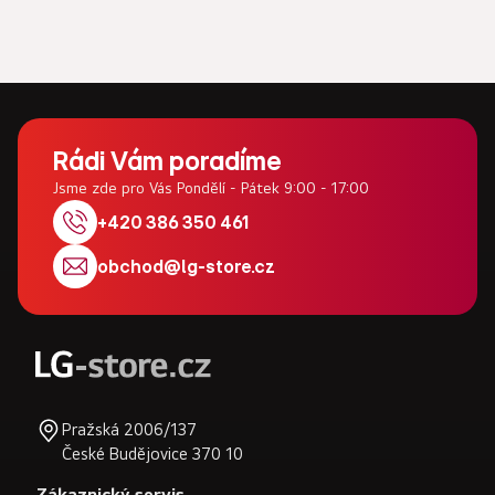
Z
á
Rádi Vám poradíme
p
Jsme zde pro Vás Pondělí - Pátek 9:00 - 17:00
a
+420 386 350 461
t
obchod
@
lg-store.cz
í
Pražská 2006/137
České Budějovice 370 10
Zákaznický servis