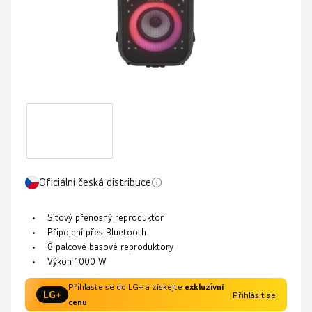
Oficiální česká distribuce
Síťový přenosný reproduktor
Připojení přes
Bluetooth
8 palcové basové reproduktory
Výkon 1000 W
Přihlaste se do LG+ a získejte
exkluzivní
LG+
Přihlásit se
cenu