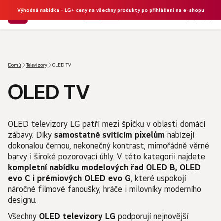
Výhodná nabídka - LG+ ceny na všechny produkty po přihlášení na e-shopu
NÁKU
Hledat
KOŠÍK
Domů
Televizory
OLED TV
OLED TV
OLED televizory LG patří mezi špičku v oblasti domácí
zábavy. Díky
samostatně svítícím pixelům
nabízejí
dokonalou černou, nekonečný kontrast, mimořádně věrné
barvy i široké pozorovací úhly. V této kategorii najdete
kompletní nabídku modelových řad OLED B, OLED
evo C i prémiových OLED evo G
, které uspokojí
náročné filmové fanoušky, hráče i milovníky moderního
designu.
Všechny
OLED televizory LG
podporují nejnovější