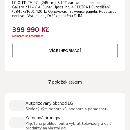
LG OLED TV 97" (245 cm), 5 LET záruka na panel, design
Gallery, α11 4K AI Super Upscaling, 4K ULTRA HD rozlišení
(3840x2160), 120Hz Obnovovací frekvence panelu, Podstavec
není součástí balení, Držák na stěnu SLIM -...
399 990 Kč
Momentálně nedostupné
VÍCE INFORMACÍ
7
položek celkem
O
v
l
Autorizovaný obchod LG
á
Školený tým odborníků, podpora a poradenství
d
a
Kamenná prodejna
c
Přijďte si prohlédnout a vybrat televizory a další
produkty na vlastní oči
í