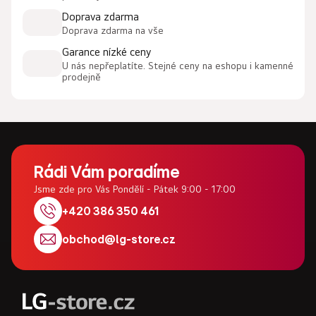
p
Doprava zdarma
r
Doprava zdarma na vše
v
Garance nízké ceny
k
U nás nepřeplatíte. Stejné ceny na eshopu i kamenné
y
prodejně
v
ý
p
i
Z
s
u
á
Rádi Vám poradíme
p
Jsme zde pro Vás Pondělí - Pátek 9:00 - 17:00
a
+420 386 350 461
t
obchod
@
lg-store.cz
í