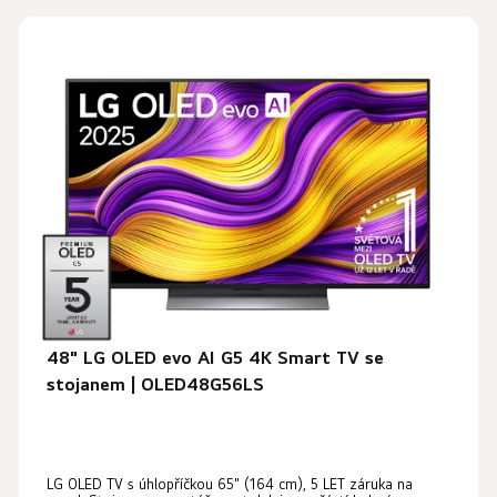
48" LG OLED evo AI G5 4K Smart TV se
stojanem | OLED48G56LS
Průměrné
LG OLED TV s úhlopříčkou 65" (164 cm), 5 LET záruka na
hodnocení