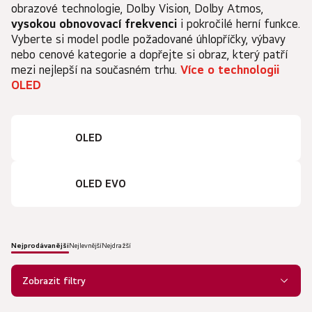
obrazové technologie, Dolby Vision, Dolby Atmos,
vysokou obnovovací frekvenci
i pokročilé herní funkce.
Vyberte si model podle požadované úhlopříčky, výbavy
nebo cenové kategorie a dopřejte si obraz, který patří
mezi nejlepší na současném trhu.
Více o technologii
OLED
OLED
OLED EVO
Nejprodávanější
Nejlevnější
Nejdražší
Ř
a
Zobrazit filtry
z
e