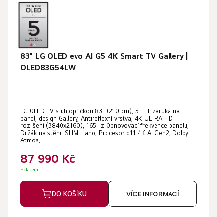
83" LG OLED evo AI G5 4K Smart TV Gallery |
OLED83G54LW
Průměrné
LG OLED TV s uhlopříčkou 83" (210 cm), 5 LET záruka na
hodnocení
panel, design Gallery, Antireflexní vrstva, 4K ULTRA HD
produktu
rozlišení (3840x2160), 165Hz Obnovovací frekvence panelu,
Držák na stěnu SLIM - ano, Procesor α11 4K AI Gen2, Dolby
je
Atmos,...
5,0
87 990 Kč
z
Skladem
5
hvězdiček.
DO KOŠÍKU
VÍCE INFORMACÍ