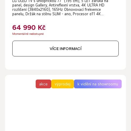
LG OLED TV s úhlopříčkou 77" (195 cm), 5 LET záruka na
hodnocení
panel, design Gallery, Antireflexní vrstva, 4K ULTRA HD
produktu
rozlišení (3840x2160), 165Hz Obnovovací frekvence
panelu, Držák na stěnu SLIM - ano, Procesor α11 4K...
je
5,0
64 990 Kč
z
Momentálně nedostupné
5
VÍCE INFORMACÍ
hvězdiček.
akce
výprodej
k vidění na showroomu