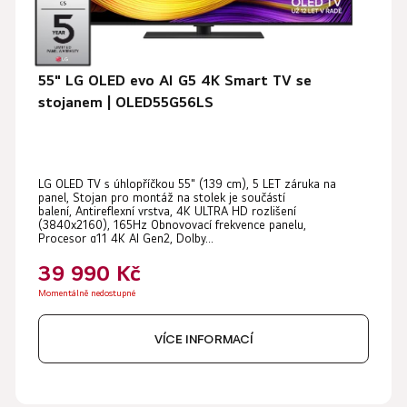
55" LG OLED evo AI G5 4K Smart TV se
stojanem | OLED55G56LS
Průměrné
LG OLED TV s úhlopříčkou 55" (139 cm), 5 LET záruka na
hodnocení
panel, Stojan pro montáž na stolek je součástí
produktu
balení, Antireflexní vrstva, 4K ULTRA HD rozlišení
(3840x2160), 165Hz Obnovovací frekvence panelu,
je
Procesor α11 4K AI Gen2, Dolby...
5,0
39 990 Kč
z
Momentálně nedostupné
5
hvězdiček.
VÍCE INFORMACÍ