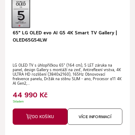
65" LG OLED evo AI G5 4K Smart TV Gallery |
OLED65G54LW
LG OLED TV s úhlopříčkou 65" (164 cm), 5 LET záruka na
panel, design Gallery s montáží na zeď, Antireflexní vrstva, 4K
ULTRA HD rozlišení (3840x2160), 165Hz Obnovovací
frekvence panelu, Držák na stěnu SLIM - ano, Procesor α11 4K
AI Gen2,...
44 990 Kč
Skladem
DO KOŠÍKU
VÍCE INFORMACÍ