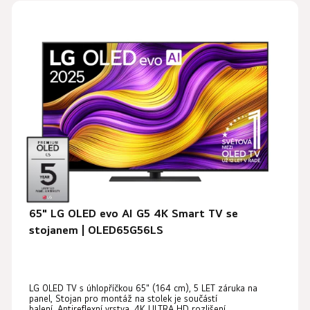
V
n
ý
í
p
p
i
r
s
o
p
d
r
u
o
k
d
t
u
ů
k
t
65" LG OLED evo AI G5 4K Smart TV se
ů
stojanem | OLED65G56LS
LG OLED TV s úhlopříčkou 65" (164 cm), 5 LET záruka na
panel, Stojan pro montáž na stolek je součástí
balení, Antireflexní vrstva, 4K ULTRA HD rozlišení