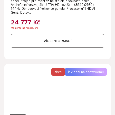
panel, Stojan pro montáž na stolek je součástí balení,
produktu
Antireflexní vrstva, 4K ULTRA HD rozlišení (3840x2160),
144Hz Obnovovací frekvence panelu, Procesor α11 4K AI
je
Gen2, Dolby...
5,0
24 777 Kč
z
Momentálně nedostupné
5
hvězdiček.
VÍCE INFORMACÍ
akce
k vidění na showroomu