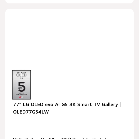
77" LG OLED evo AI G5 4K Smart TV Gallery |
OLED77G54LW
Průměrné