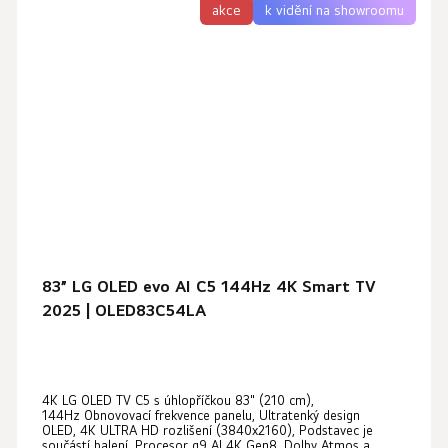
akce
k vidění na showroomu
83” LG OLED evo AI C5 144Hz 4K Smart TV
2025 | OLED83C54LA
Průměrné
4K LG OLED TV C5 s úhlopříčkou 83" (210 cm),
hodnocení
144Hz Obnovovací frekvence panelu, Ultratenký design
produktu
OLED, 4K ULTRA HD rozlišení (3840x2160), Podstavec je
součástí balení, Procesor α9 AI 4K Gen8, Dolby Atmos a