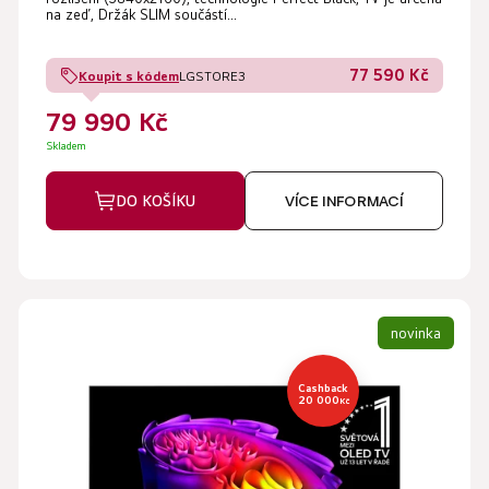
na zeď, Držák SLIM součástí...
77 590 Kč
Koupit s kódem
LGSTORE3
79 990 Kč
Skladem
DO KOŠÍKU
VÍCE INFORMACÍ
novinka
Cashback
20 000
Kč