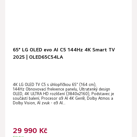
65” LG OLED evo AI C5 144Hz 4K Smart TV
2025 | OLED65C54LA
Průměrné
4K LG OLED TV C5 s úhlopříčkou 65" (164 cm),
hodnocení
144Hz Obnovovací frekvence panelu, Ultratenký design
produktu
OLED, 4K ULTRA HD rozlišení (3840x2160), Podstavec je
součástí balení, Procesor α9 AI 4K Gen8, Dolby Atmos a
je
Dolby Vision, AI zvuk - α9 AI...
4,7
z
5
29 990 Kč
hvězdiček.