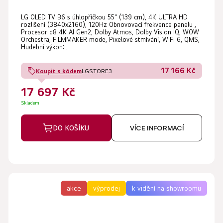
Průměrné
LG OLED TV B6 s úhlopříčkou 55" (139 cm), 4K ULTRA HD
hodnocení
rozlišení (3840x2160), 120Hz Obnovovací frekvence panelu ,
produktu
Procesor α8 4K AI Gen2, Dolby Atmos, Dolby Vision IQ, WOW
Orchestra, FILMMAKER mode, Pixelové stmívání, WiFi 6, QMS,
je
Hudební výkon:...
5,0
17 166 Kč
Koupit s kódem
LGSTORE3
z
5
17 697 Kč
hvězdiček.
Skladem
DO KOŠÍKU
VÍCE INFORMACÍ
akce
výprodej
k vidění na showroomu