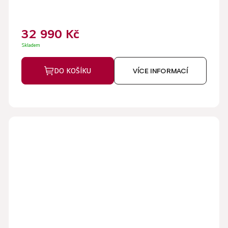
5,0
z
5
32 990 Kč
hvězdiček.
Skladem
DO KOŠÍKU
VÍCE INFORMACÍ