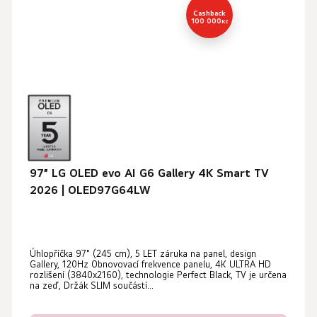
Cashback
100 000
Kč
97” LG OLED evo AI G6 Gallery 4K Smart TV
2026 | OLED97G64LW
Průměrné
Úhlopříčka 97" (245 cm), 5 LET záruka na panel, design
hodnocení
Gallery, 120Hz Obnovovací frekvence panelu, 4K ULTRA HD
produktu
rozlišení (3840x2160), technologie Perfect Black, TV je určena
na zeď, Držák SLIM součástí...
je
5,0