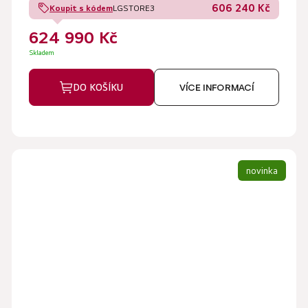
606 240 Kč
Koupit s kódem
LGSTORE3
z
624 990 Kč
5
hvězdiček.
Skladem
DO KOŠÍKU
VÍCE INFORMACÍ
novinka