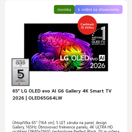
V
n
ý
novinka
k vidění na showroomu
í
p
p
i
Cashback
r
15 000
Kč
s
o
p
d
r
u
o
k
d
t
u
ů
k
t
65” LG OLED evo AI G6 Gallery 4K Smart TV
ů
2026 | OLED65G64LW
Úhlopříčka 65" (164 cm), 5 LET záruka na panel, design
Gallery, 165Hz Obnovovací frekvence panelu, 4K ULTRA HD
rozlišení (3840x2160), technologie Perfect Black, TV je určena