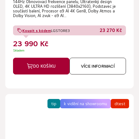
144Hz Obnovovací frekvence panelu, Ultratenký design
OLED, 4K ULTRA HD rozlišení (3840x2160), Podstavec je
součástí balení, Procesor α9 AI 4K Gen8, Dolby Atmos a
Dolby Vision, AI zvuk - α9 AI...
23 270 Kč
Koupit s kódem
LGSTORE3
23 990 Kč
Skladem
DO KOŠÍKU
VÍCE INFORMACÍ
tip
k vidění na showroomu
dtest