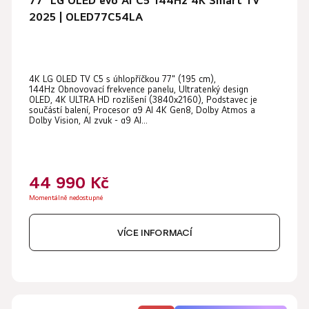
77” LG OLED evo AI C5 144Hz 4K Smart TV
2025 | OLED77C54LA
Průměrné
4K LG OLED TV C5 s úhlopříčkou 77" (195 cm),
hodnocení
144Hz Obnovovací frekvence panelu, Ultratenký design
produktu
OLED, 4K ULTRA HD rozlišení (3840x2160), Podstavec je
součástí balení, Procesor α9 AI 4K Gen8, Dolby Atmos a
je
Dolby Vision, AI zvuk - α9 AI...
5,0
z
5
44 990 Kč
hvězdiček.
Momentálně nedostupné
VÍCE INFORMACÍ