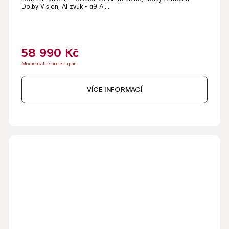
je
Dolby Vision, AI zvuk - α9 AI...
5,0
z
5
58 990 Kč
hvězdiček.
Momentálně nedostupné
VÍCE INFORMACÍ