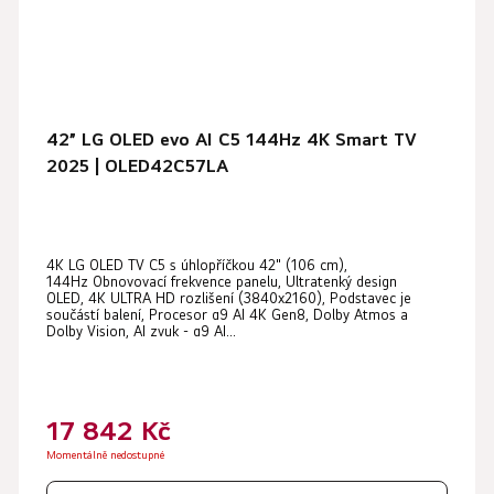
42” LG OLED evo AI C5 144Hz 4K Smart TV
2025 | OLED42C57LA
Průměrné
4K LG OLED TV C5 s úhlopříčkou 42" (106 cm),
hodnocení
144Hz Obnovovací frekvence panelu, Ultratenký design
produktu
OLED, 4K ULTRA HD rozlišení (3840x2160), Podstavec je
součástí balení, Procesor α9 AI 4K Gen8, Dolby Atmos a
je
Dolby Vision, AI zvuk - α9 AI...
5,0
z
5
17 842 Kč
hvězdiček.
Momentálně nedostupné