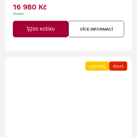
5
16 980 Kč
hvězdiček.
Skladem
DO KOŠÍKU
VÍCE INFORMACÍ
výprodej
dtest