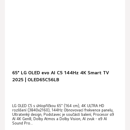
65” LG OLED evo AI C5 144Hz 4K Smart TV
2025 | OLED65C56LB
Průměrné
LG OLED C5 s úhlopříčkou 65" (164 cm), 4K ULTRA HD
hodnocení
rozlišení (3840x2160), 144Hz Obnovovací frekvence panelu,
produktu
Ultratenký design, Podstavec je součástí balení, Procesor α9
AI 4K Gen8, Dolby Atmos a Dolby Vision, AI zvuk - α9 AI
je
Sound Pro...