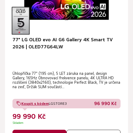
77” LG OLED evo AI G6 Gallery 4K Smart TV
2026 | OLED77G64LW
Průměrné
Úhlopříčka 77" (195 cm), 5 LET záruka na panel, design
hodnocení
Gallery, 165Hz Obnovovací frekvence panelu, 4K ULTRA HD
produktu
rozlišení (3840x2160), technologie Perfect Black, TV je určena
na zeď, Držák SLIM součástí...
je
4,7
96 990 Kč
Koupit s kódem
LGSTORE3
z
99 990 Kč
5
hvězdiček.
Skladem