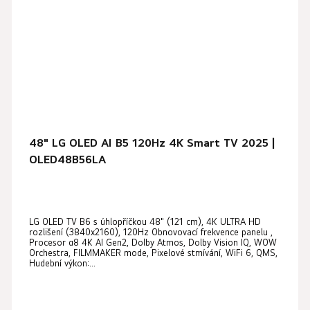
48" LG OLED AI B5 120Hz 4K Smart TV 2025 |
OLED48B56LA
Průměrné
LG OLED TV B6 s úhlopříčkou 48" (121 cm), 4K ULTRA HD
hodnocení
rozlišení (3840x2160), 120Hz Obnovovací frekvence panelu ,
produktu
Procesor α8 4K AI Gen2, Dolby Atmos, Dolby Vision IQ, WOW
Orchestra, FILMMAKER mode, Pixelové stmívání, WiFi 6, QMS,
je
Hudební výkon:...
5,0
z