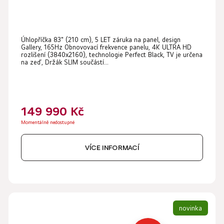
Průměrné
Úhlopříčka 83" (210 cm), 5 LET záruka na panel, design
hodnocení
Gallery, 165Hz Obnovovací frekvence panelu, 4K ULTRA HD
produktu
rozlišení (3840x2160), technologie Perfect Black, TV je určena
na zeď, Držák SLIM součástí...
je
5,0
z
149 990 Kč
5
hvězdiček.
Momentálně nedostupné
VÍCE INFORMACÍ
novinka