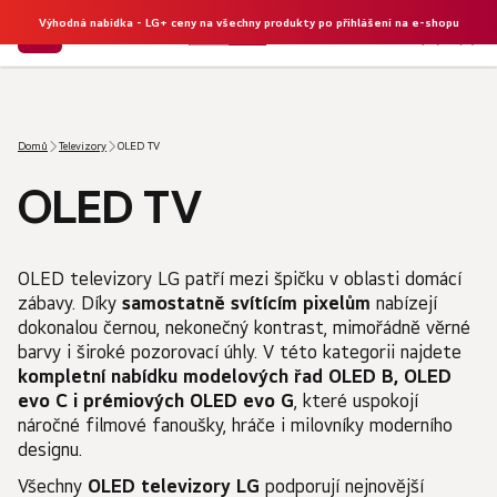
Výhodná nabídka - LG+ ceny na všechny produkty po přihlášení na e-shopu
NÁKU
Hledat
KOŠÍK
Domů
Televizory
OLED TV
OLED TV
OLED televizory LG patří mezi špičku v oblasti domácí
zábavy. Díky
samostatně svítícím pixelům
nabízejí
dokonalou černou, nekonečný kontrast, mimořádně věrné
barvy i široké pozorovací úhly. V této kategorii najdete
kompletní nabídku modelových řad OLED B, OLED
evo C i prémiových OLED evo G
, které uspokojí
náročné filmové fanoušky, hráče i milovníky moderního
designu.
Všechny
OLED televizory LG
podporují nejnovější