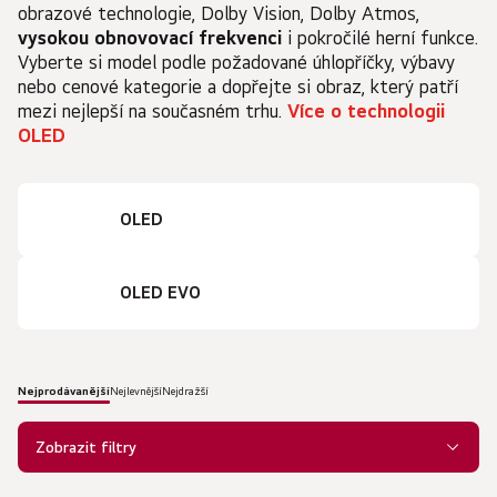
obrazové technologie, Dolby Vision, Dolby Atmos,
vysokou obnovovací frekvenci
i pokročilé herní funkce.
Vyberte si model podle požadované úhlopříčky, výbavy
nebo cenové kategorie a dopřejte si obraz, který patří
mezi nejlepší na současném trhu.
Více o technologii
OLED
OLED
OLED EVO
Nejprodávanější
Nejlevnější
Nejdražší
Ř
a
Zobrazit filtry
z
e