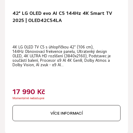
42” LG OLED evo AI C5 144Hz 4K Smart TV
2025 | OLED42C54LA
Průměrné
4K LG OLED TV C5 s úhlopříčkou 42" (106 cm),
hodnocení
144Hz Obnovovací frekvence panelu, Ultratenký design
produktu
OLED, 4K ULTRA HD rozlišení (3840x2160), Podstavec je
součástí balení, Procesor α9 AI 4K Gen8, Dolby Atmos a
je
Dolby Vision, AI zvuk - α9 AI...
5,0
z
5
17 990 Kč
hvězdiček.
Momentálně nedostupné
VÍCE INFORMACÍ