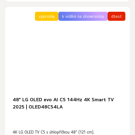
výprodej
k vidění na showroomu
dtest
48” LG OLED evo AI C5 144Hz 4K Smart TV
2025 | OLED48C54LA
4K LG OLED TV C5 s úhlopříčkou 48" (121 cm),