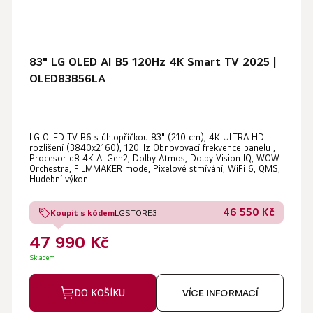
83" LG OLED AI B5 120Hz 4K Smart TV 2025 |
OLED83B56LA
LG OLED TV B6 s úhlopříčkou 83" (210 cm), 4K ULTRA HD
rozlišení (3840x2160), 120Hz Obnovovací frekvence panelu ,
Procesor α8 4K AI Gen2, Dolby Atmos, Dolby Vision IQ, WOW
Orchestra, FILMMAKER mode, Pixelové stmívání, WiFi 6, QMS,
Hudební výkon:...
46 550 Kč
Koupit s kódem
LGSTORE3
47 990 Kč
Skladem
DO KOŠÍKU
VÍCE INFORMACÍ