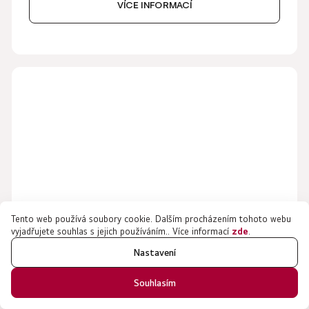
VÍCE INFORMACÍ
Tento web používá soubory cookie. Dalším procházením tohoto webu
vyjadřujete souhlas s jejich používáním.. Více informací
zde
.
Nastavení
55" LG OLED evo AI G5 4K Smart TV se
Souhlasím
stojanem | OLED55G56LS