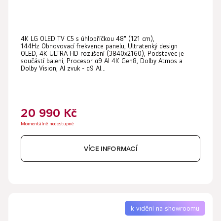
Průměrné
4K LG OLED TV C5 s úhlopříčkou 48" (121 cm),
hodnocení
144Hz Obnovovací frekvence panelu, Ultratenký design
produktu
OLED, 4K ULTRA HD rozlišení (3840x2160), Podstavec je
součástí balení, Procesor α9 AI 4K Gen8, Dolby Atmos a
je
Dolby Vision, AI zvuk - α9 AI...
5,0
z
5
20 990 Kč
hvězdiček.
Momentálně nedostupné
VÍCE INFORMACÍ
k vidění na showroomu