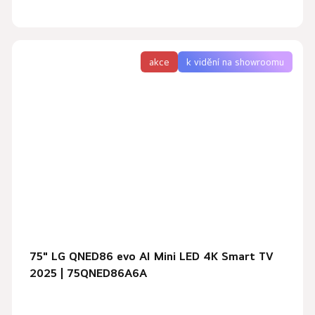
akce
k vidění na showroomu
75" LG QNED86 evo AI Mini LED 4K Smart TV
2025 | 75QNED86A6A