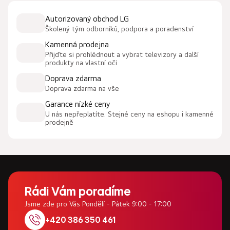
l
Autorizovaný obchod LG
á
Školený tým odborníků, podpora a poradenství
d
a
Kamenná prodejna
c
Přijďte si prohlédnout a vybrat televizory a další
produkty na vlastní oči
í
p
Doprava zdarma
r
Doprava zdarma na vše
v
Garance nízké ceny
k
U nás nepřeplatíte. Stejné ceny na eshopu i kamenné
y
prodejně
v
ý
p
i
Z
s
u
á
Rádi Vám poradíme
p
Jsme zde pro Vás Pondělí - Pátek 9:00 - 17:00
a
+420 386 350 461