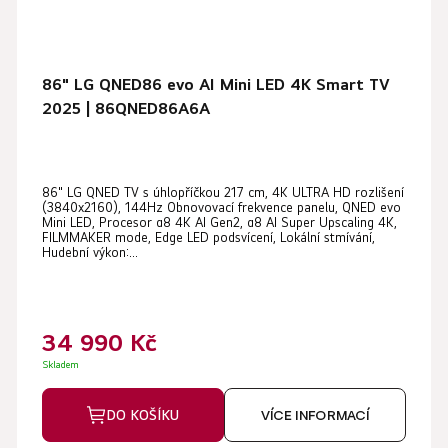
86" LG QNED86 evo AI Mini LED 4K Smart TV
2025 | 86QNED86A6A
86" LG QNED TV s úhlopříčkou 217 cm, 4K ULTRA HD rozlišení
(3840x2160), 144Hz Obnovovací frekvence panelu, QNED evo
Mini LED, Procesor α8 4K AI Gen2, α8 AI Super Upscaling 4K,
FILMMAKER mode, Edge LED podsvícení, Lokální stmívání,
Hudební výkon:...
34 990 Kč
Skladem
DO KOŠÍKU
VÍCE INFORMACÍ