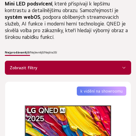
Mini LED podsvícení
, které přispívají k lepšímu
kontrastu a detailnějšímu obrazu. Samozřejmostí je
systém webOS
, podpora oblíbených streamovacích
služeb, AI funkce i moderní herní technologie. QNED je
skvělá volba pro zákazníky, kteří hledají výborný obraz a
širokou nabídku funkcí.
Nejprodávanější
Nejlevnější
Nejdražší
Ř
a
Zobrazit filtry
z
e
V
n
ý
k vidění na showroomu
í
p
p
i
r
s
o
p
d
r
u