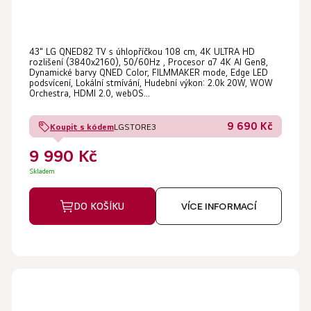
43" LG QNED82 TV s úhlopříčkou 108 cm, 4K ULTRA HD
rozlišení (3840x2160), 50/60Hz , Procesor α7 4K AI Gen8,
Dynamické barvy QNED Color, FILMMAKER mode, Edge LED
podsvícení, Lokální stmívání, Hudební výkon: 2.0k 20W, WOW
Orchestra, HDMI 2.0, webOS...
9 690 Kč
Koupit s kódem
LGSTORE3
9 990 Kč
Skladem
DO KOŠÍKU
VÍCE INFORMACÍ