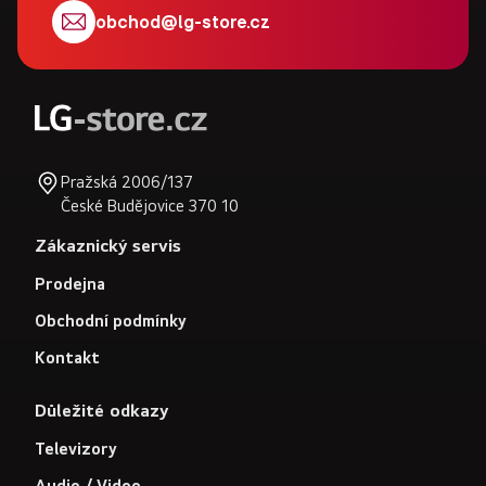
t
obchod
@
lg-store.cz
í
Pražská 2006/137
České Budějovice 370 10
Zákaznický servis
Prodejna
Obchodní podmínky
Kontakt
Důležité odkazy
Televizory
Audio / Video