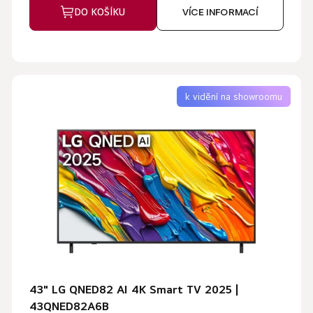
DO KOŠÍKU
VÍCE INFORMACÍ
k vidění na showroomu
43" LG QNED82 AI 4K Smart TV 2025 |
43QNED82A6B