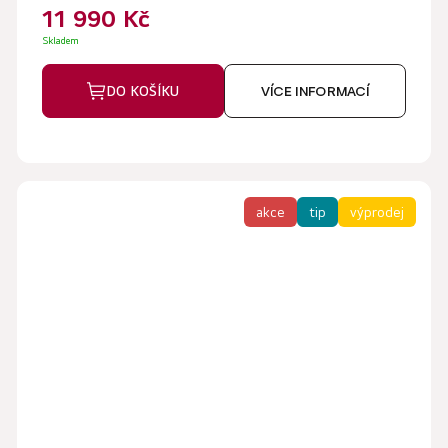
5
11 990 Kč
hvězdiček.
Skladem
DO KOŠÍKU
VÍCE INFORMACÍ
akce
tip
výprodej