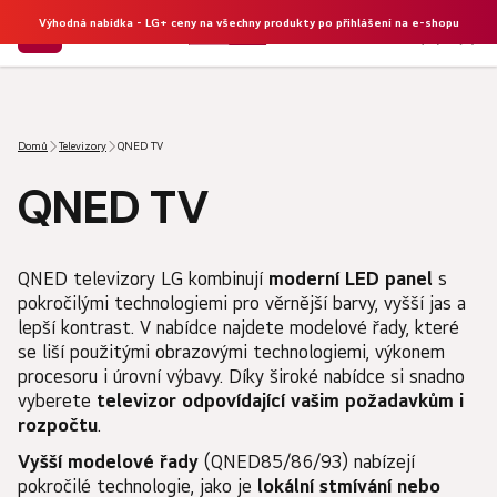
Výhodná nabídka - LG+ ceny na všechny produkty po přihlášení na e-shopu
NÁKU
Hledat
KOŠÍK
Domů
Televizory
QNED TV
QNED TV
QNED televizory LG kombinují
moderní LED panel
s
pokročilými technologiemi pro věrnější barvy, vyšší jas a
lepší kontrast. V nabídce najdete modelové řady, které
se liší použitými obrazovými technologiemi, výkonem
procesoru i úrovní výbavy. Díky široké nabídce si snadno
vyberete
televizor odpovídající vašim požadavkům i
rozpočtu
.
Vyšší modelové řady
(QNED85/86/93) nabízejí
pokročilé technologie, jako je
lokální stmívání nebo