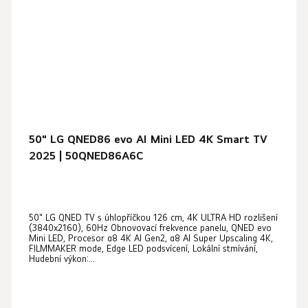
50" LG QNED86 evo AI Mini LED 4K Smart TV
2025 | 50QNED86A6C
Průměrné
50" LG QNED TV s úhlopříčkou 126 cm, 4K ULTRA HD rozlišení
hodnocení
(3840x2160), 60Hz Obnovovací frekvence panelu, QNED evo
produktu
Mini LED, Procesor α8 4K AI Gen2, α8 AI Super Upscaling 4K,
FILMMAKER mode, Edge LED podsvícení, Lokální stmívání,
je
Hudební výkon:...
5,0
z