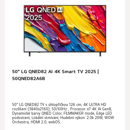
50" LG QNED82 AI 4K Smart TV 2025 |
50QNED82A6B
Průměrné
50" LG QNED82 TV s úhlopříčkou 126 cm, 4K ULTRA HD
hodnocení
rozlišení (3840x2160), 50/60Hz , Procesor α7 4K AI Gen8,
produktu
Dynamické barvy QNED Color, FILMMAKER mode, Edge LED
podsvícení, Lokální stmívání, Hudební výkon: 2.0k 20W, WOW
je
Orchestra, HDMI 2.0, webOS...
5,0