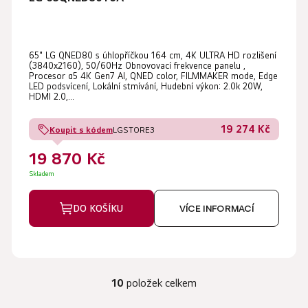
65" LG QNED80 s úhlopříčkou 164 cm, 4K ULTRA HD rozlišení
(3840x2160), 50/60Hz Obnovovací frekvence panelu ,
Procesor α5 4K Gen7 AI, QNED color, FILMMAKER mode, Edge
LED podsvícení, Lokální stmívání, Hudební výkon: 2.0k 20W,
HDMI 2.0,...
19 274 Kč
Koupit s kódem
LGSTORE3
19 870 Kč
Skladem
DO KOŠÍKU
VÍCE INFORMACÍ
10
položek celkem
O
v