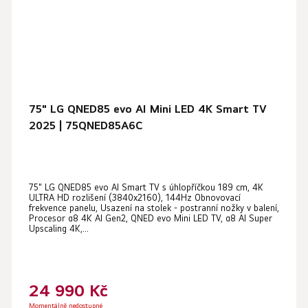
75" LG QNED85 evo AI Mini LED 4K Smart TV
2025 | 75QNED85A6C
Průměrné
75" LG QNED85 evo AI Smart TV s úhlopříčkou 189 cm, 4K
hodnocení
ULTRA HD rozlišení (3840x2160), 144Hz Obnovovací
produktu
frekvence panelu, Usazení na stolek - postranní nožky v balení,
Procesor α8 4K AI Gen2, QNED evo Mini LED TV, α8 AI Super
je
Upscaling 4K,...
5,0
z
5
24 990 Kč
hvězdiček.
Momentálně nedostupné