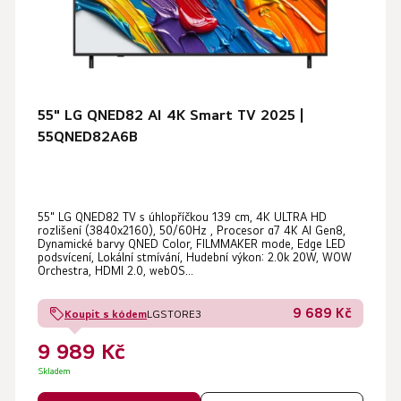
o
k
d
t
u
ů
k
t
55" LG QNED82 AI 4K Smart TV 2025 |
ů
55QNED82A6B
Průměrné
55" LG QNED82 TV s úhlopříčkou 139 cm, 4K ULTRA HD
hodnocení
rozlišení (3840x2160), 50/60Hz , Procesor α7 4K AI Gen8,
produktu
Dynamické barvy QNED Color, FILMMAKER mode, Edge LED
podsvícení, Lokální stmívání, Hudební výkon: 2.0k 20W, WOW
je
Orchestra, HDMI 2.0, webOS...
5,0
9 689 Kč
Koupit s kódem
LGSTORE3
z
5
9 989 Kč
hvězdiček.
Skladem