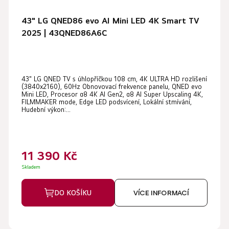
43" LG QNED86 evo AI Mini LED 4K Smart TV
2025 | 43QNED86A6C
Průměrné
43" LG QNED TV s úhlopříčkou 108 cm, 4K ULTRA HD rozlišení
hodnocení
(3840x2160), 60Hz Obnovovací frekvence panelu, QNED evo
produktu
Mini LED, Procesor α8 4K AI Gen2, α8 AI Super Upscaling 4K,
FILMMAKER mode, Edge LED podsvícení, Lokální stmívání,
je
Hudební výkon:...
5,0
z
5
11 390 Kč
hvězdiček.
Skladem
DO KOŠÍKU
VÍCE INFORMACÍ