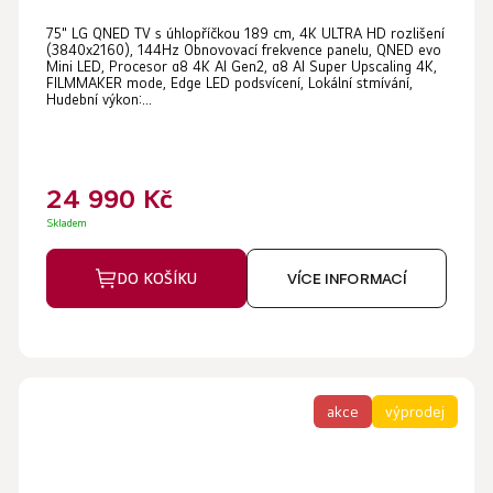
Průměrné
75" LG QNED TV s úhlopříčkou 189 cm, 4K ULTRA HD rozlišení
hodnocení
(3840x2160), 144Hz Obnovovací frekvence panelu, QNED evo
produktu
Mini LED, Procesor α8 4K AI Gen2, α8 AI Super Upscaling 4K,
FILMMAKER mode, Edge LED podsvícení, Lokální stmívání,
je
Hudební výkon:...
5,0
z
5
24 990 Kč
hvězdiček.
Skladem
DO KOŠÍKU
VÍCE INFORMACÍ
akce
výprodej