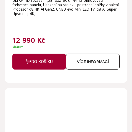
ULTRA HD rozlišení (3840x2160), 144Hz Obnovovací
frekvence panelu, Usazení na stolek - postranní nožky v balení,
Procesor α8 4K AI Gen2, QNED evo Mini LED TV, α8 AI Super
Upscaling 4K,...
12 990 Kč
Skladem
DO KOŠÍKU
VÍCE INFORMACÍ