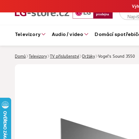
Výh
televizory
audio / video
domácí spotřebič
Domů
Televizory
TV příslušenství
Držáky
Vogel's Sound 3550