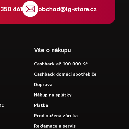
 350 461
obchod
@
lg-store.cz
Vše o nákupu
Cashback až 100 000 Kč
Cashback domácí spotřebiče
Doprava
Nákup na splátky
Kč
Platba
Prodloužená záruka
Reklamace a servis