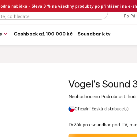
odná nabídka - Sleva 3 % na všechny produkty po přihlášení na e-s
+420
Po-Pá 
e
cashback až 100 000 kč
soundbar k tv
Vogel's Sound 
Průměrné
Neohodnoceno
Podrobnosti hod
hodnocení
Oficiální česká distribuce
produktu
je
Držák pro soundbar pod TV, max
0,0