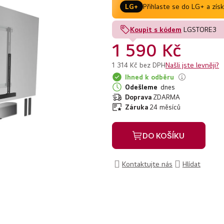
z
Přihlaste se do LG+ a zís
LG+
5
hvězdiček.
Koupit s kódem
LGSTORE3
1 590 Kč
Našli jste levněji?
1 314 Kč bez DPH
Ihned k odběru
Odešleme
dnes
Doprava
ZDARMA
Záruka
24 měsíců
DO KOŠÍKU
Kontaktujte nás
Hlídat