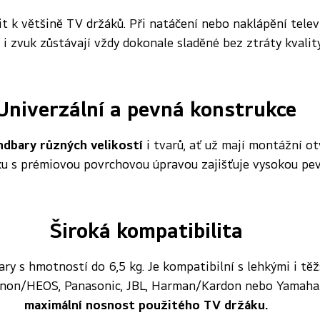
it k většině TV držáků. Při natáčení nebo naklápění telev
 i zvuk zůstávají vždy dokonale sladěné bez ztráty kvality
Univerzální a pevná konstrukce
ndbary různých velikostí
i tvarů, ať už mají montážní ot
íku s prémiovou povrchovou úpravou zajišťuje vysokou pe
Široká kompatibilita
ry s hmotností do 6,5 kg. Je kompatibilní s lehkými i tě
Denon/HEOS, Panasonic, JBL, Harman/Kardon nebo Yamaha
maximální nosnost použitého TV držáku.