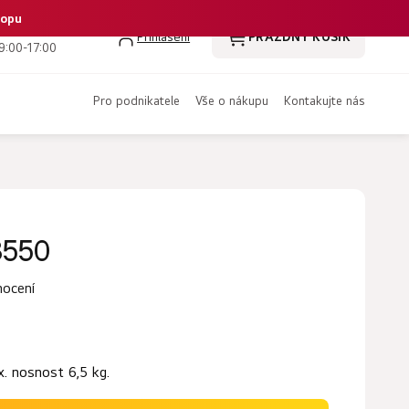
hopu
 386 350 461
Přihlášení
PRÁZDNÝ KOŠÍK
NÁKUPNÍ
9:00-17:00
KOŠÍK
pro podnikatele
vše o nákupu
kontakujte nás
3550
nocení
. nosnost 6,5 kg.