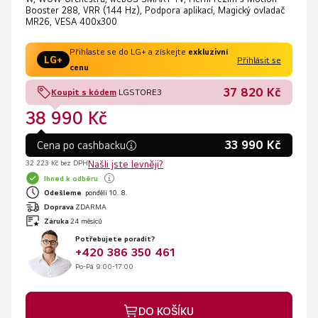
Booster 288, VRR (144 Hz), Podpora aplikací, Magický ovladač
MR26, VESA 400x300
Přihlaste se do LG+ a získejte
exkluzivní
LG+
Přihlásit se
cenu
37 820 Kč
Koupit s kódem
LGSTORE3
38 990 Kč
33 990 Kč
Cena po cashbacku
32 223 Kč bez DPH
Našli jste levněji?
Ihned k odběru
Odešleme
pondělí 10. 8.
Doprava
ZDARMA
Záruka
24 měsíců
Potřebujete poradit?
+420 386 350 461
Po-Pá 9:00-17:00
DO KOŠÍKU