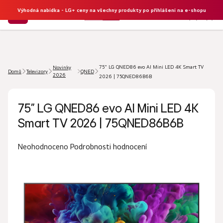
Výhodná nabídka - LG+ ceny na všechny produkty po přihlášení na e-shopu
NÁKU
Hledat
KOŠÍK
75" LG QNED86 evo AI Mini LED 4K Smart TV
Novinky
Domů
Televizory
QNED
2026
2026 | 75QNED86B6B
75" LG QNED86 evo AI Mini LED 4K
Smart TV 2026 | 75QNED86B6B
Průměrné
Podrobnosti hodnocení
Neohodnoceno
hodnocení
produktu
je
0,0
z