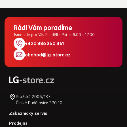
Z
á
Rádi Vám poradíme
p
Jsme zde pro Vás Pondělí - Pátek 9:00 - 17:00
a
+420 386 350 461
t
obchod
@
lg-store.cz
í
Pražská 2006/137
České Budějovice 370 10
Zákaznický servis
Prodejna