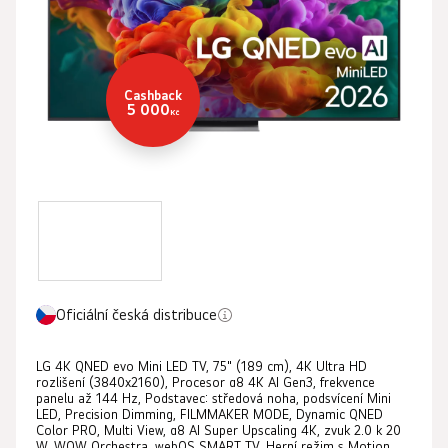
5
hvězdiček.
Cashback
5 000
Kč
Oficiální česká distribuce
LG 4K QNED evo Mini LED TV, 75" (189 cm), 4K Ultra HD
rozlišení (3840x2160), Procesor α8 4K AI Gen3, frekvence
panelu až 144 Hz, Podstavec: středová noha, podsvícení Mini
LED, Precision Dimming, FILMMAKER MODE, Dynamic QNED
Color PRO, Multi View, α8 AI Super Upscaling 4K, zvuk 2.0 k 20
W, WOW Orchestra, webOS SMART TV, Herní režim s Motion