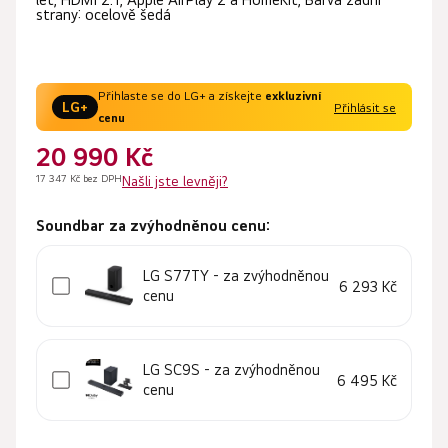
strany: ocelově šedá
Přihlaste se do LG+ a získejte
exkluzivní
LG+
Přihlásit se
cenu
20 990 Kč
17 347 Kč bez DPH
Našli jste levněji?
Soundbar za zvýhodněnou cenu:
LG S77TY - za zvýhodněnou
6 293 Kč
cenu
LG SC9S - za zvýhodněnou
6 495 Kč
cenu