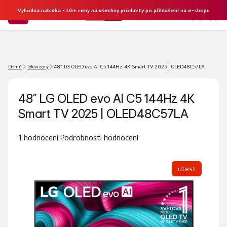
Výhodná nabídka - LG+ ceny na všechny produkty po přihlášení na e-shopu
NÁKU
Hledat
KOŠÍK
Domů
Televizory
48” LG OLED evo AI C5 144Hz 4K Smart TV 2025 | OLED48C57LA
48” LG OLED evo AI C5 144Hz 4K
Smart TV 2025 | OLED48C57LA
Průměrné
Podrobnosti hodnocení
1 hodnocení
hodnocení
produktu
dtest
je
5,0
z
5