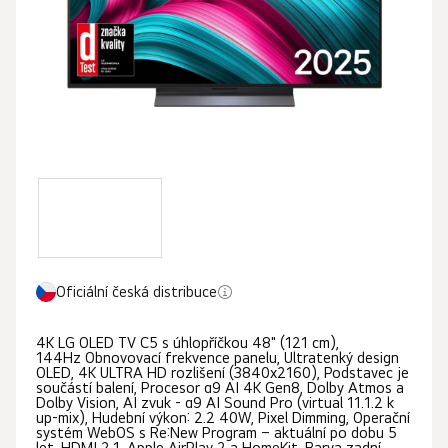
hvězdiček.
Oficiální česká distribuce
4K LG OLED TV C5 s úhlopříčkou 48" (121 cm),
144Hz Obnovovací frekvence panelu, Ultratenký design
OLED, 4K ULTRA HD rozlišení (3840x2160), Podstavec je
součástí balení, Procesor α9 AI 4K Gen8, Dolby Atmos a
Dolby Vision, AI zvuk - α9 AI Sound Pro (virtual 11.1.2 k
up-mix), Hudební výkon: 2.2 40W, Pixel Dimming, Operační
systém WebOS s Re:New Program – aktuální po dobu 5
let, HDMI 2.1, Apple AirPlay 2 a HomeKit, Barva zadní