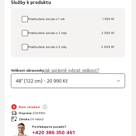
Služby k produktu
Prodloužená záruka o 1 rok
1 599 Kč
Prodloužená záruka o 2 roky
2 399 Kč
Prodloužená záruka o 3 roky
2 999 Kč
Jak správně vybrat velikost?
Velikost obrazovky
48" (122 cm) - 20 990 Kč
Není skladem
Doprava
ZDARMA
Záruka
24 měsíců
Potřebujete poradit?
+420 386 350 461