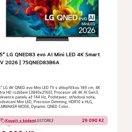
p
r
o
d
u
k
t
ů
5" LG QNED83 evo AI Mini LED 4K Smart
V 2026 | 75QNED83B6A
5" LG 4K QNED evo Mini LED TV s úhlopříčkou 189 cm, 4K
ltra HD rozlišení (3840x2160), Procesor α8 4K AI Gen3,
rekvence panelu až 144 Hz, Podstavec: středová noha,
odsvícení Mini LED, Precision Dimming, HDR10 a HLG,
ILMMAKER MODE, Dynamic QNED Color...
29 090 Kč
Koupit s kódem
LGSTORE3