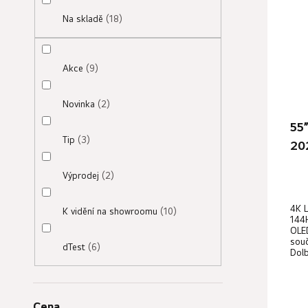
p
Na skladě
18
r
o
d
Akce
9
u
k
Novinka
2
t
55
ů
Tip
3
20
Výprodej
2
Prů
4K L
hod
K vidění na showroomu
10
144H
pro
OLED
souč
dTest
6
je
Dolb
4,7
z
5
Cena