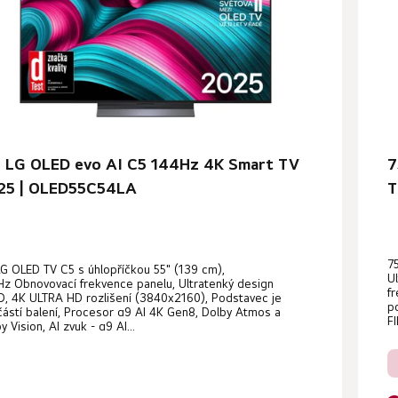
” LG OLED evo AI C5 144Hz 4K Smart TV
7
25 | OLED55C54LA
T
měrné
7
G OLED TV C5 s úhlopříčkou 55" (139 cm),
nocení
U
z Obnovovací frekvence panelu, Ultratenký design
f
duktu
, 4K ULTRA HD rozlišení (3840x2160), Podstavec je
p
ástí balení, Procesor α9 AI 4K Gen8, Dolby Atmos a
F
y Vision, AI zvuk - α9 AI...