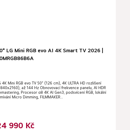
0" LG Mini RGB evo AI 4K Smart TV 2026 |
0MRGB86B6A
G 4K Mini RGB evo TV 50" (126 cm), 4K ULTRA HD rozlišení
3840x2160), až 144 Hz Obnovovací frekvence panelu, AI HDR
emastering, Procesor α8 4K AI Gen3, podsvícení RGB, lokální
tmívání Micro Dimming, FILMMAKER...
24 990 Kč