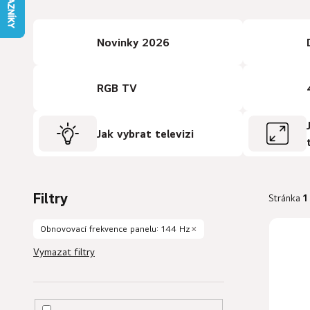
Novinky 2026
RGB TV
Jak vybrat televizi
Filtry
Stránka
1
V
Obnovovací frekvence panelu: 144 Hz
ý
Vymazat filtry
p
i
s