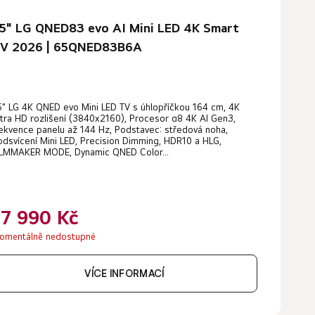
5" LG QNED83 evo AI Mini LED 4K Smart
V 2026 | 65QNED83B6A
5" LG 4K QNED evo Mini LED TV s úhlopříčkou 164 cm, 4K
ltra HD rozlišení (3840x2160), Procesor α8 4K AI Gen3,
rekvence panelu až 144 Hz, Podstavec: středová noha,
odsvícení Mini LED, Precision Dimming, HDR10 a HLG,
ILMMAKER MODE, Dynamic QNED Color...
17 990 Kč
omentálně nedostupné
VÍCE INFORMACÍ