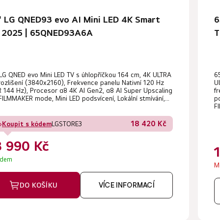
" LG QNED93 evo AI Mini LED 4K Smart
6
 2025 | 65QNED93A6A
T
LG QNED evo Mini LED TV s úhlopříčkou 164 cm, 4K ULTRA
6
ozlišení (3840x2160), Frekvence panelu Nativní 120 Hz
U
 144 Hz), Procesor α8 4K AI Gen2, α8 AI Super Upscaling
f
FILMMAKER mode, Mini LED podsvícení, Lokální stmívání,...
p
F
18 420 Kč
Koupit s kódem
LGSTORE3
8 990 Kč
adem
M
DO KOŠÍKU
VÍCE INFORMACÍ