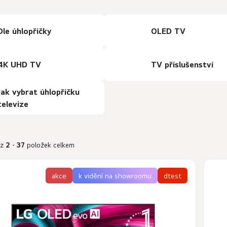
Dle úhlopříčky
OLED TV
4K UHD TV
TV příslušenství
Jak vybrat úhlopříčku
televize
z
2
-
37
položek celkem
akce
k vidění na showroomu
dtest