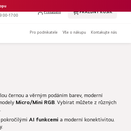
hopu
 386 350 461
Přihlášení
PRÁZDNÝ KOŠÍK
NÁKUPNÍ
9:00-17:00
KOŠÍK
pro podnikatele
vše o nákupu
kontakujte nás
lou černou a věrným podáním barev, moderní
modely
Micro/Mini RGB
. Vybírat můžete z různých
.
, pokročilými
AI funkcemi
a moderní konektivitou.
y.