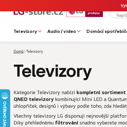
Výh
televizory
audio / video
domácí spotřebič
Domů
Televizory
Televizory
Kategorie Televizory nabízí
kompletní sortiment
QNED televizory
kombinující Mini LED a Quantum
úhlopříček, designů i výbavy podle toho, zda hledát
Všechny televizory LG disponují nejnovější platf
Díky přehlednému
filtrování
snadno vyberete model