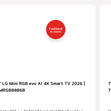
Cashback
10 000
Kč
" LG Mini RGB evo AI 4K Smart TV 2026 |
7
MRGB88B6B
7