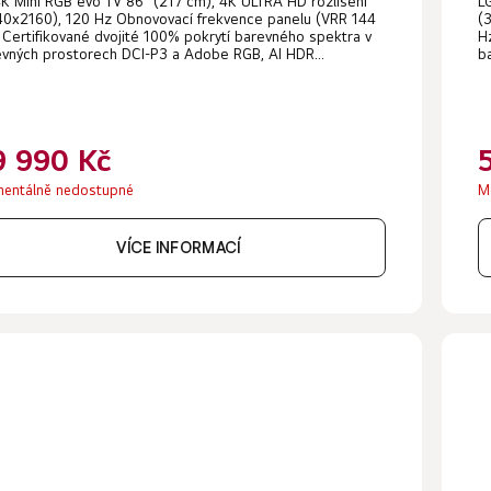
K Mini RGB evo TV 86" (217 cm), 4K ULTRA HD rozlišení
L
40x2160), 120 Hz Obnovovací frekvence panelu (VRR 144
(
 Certifikované dvojité 100% pokrytí barevného spektra v
H
vných prostorech DCI-P3 a Adobe RGB, AI HDR...
b
9 990 Kč
entálně nedostupné
M
VÍCE INFORMACÍ