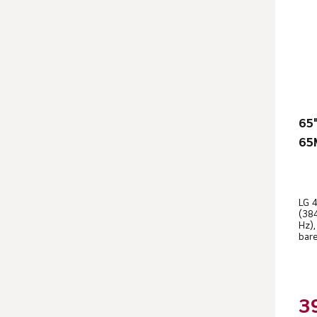
65
65
LG 4
(38
Hz),
bare
3