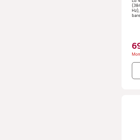
LG 4
(38
Hz),
bare
6
Mom