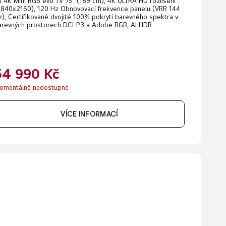
G 4K Mini RGB evo TV 75" (189 cm), 4K ULTRA HD rozlišení
3840x2160), 120 Hz Obnovovací frekvence panelu (VRR 144
z), Certifikované dvojité 100% pokrytí barevného spektra v
arevných prostorech DCI-P3 a Adobe RGB, AI HDR...
54 990 Kč
omentálně nedostupné
VÍCE INFORMACÍ