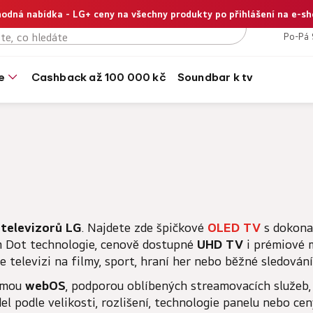
odná nabídka - LG+ ceny na všechny produkty po přihlášení na e-s
+420
Po-Pá 
e
cashback až 100 000 kč
soundbar k tv
 televizorů LG
. Najdete zde špičkové
OLED TV
s dokona
 Dot technologie, cenově dostupné
UHD TV
i prémiové 
e televizi na filmy, sport, hraní her nebo běžné sledování
ormou
webOS
, podporou oblíbených streamovacích služeb
 podle velikosti, rozlišení, technologie panelu nebo cen