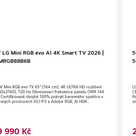
" LG Mini RGB evo AI 4K Smart TV 2026 |
5
MRGB88B6B
5
K Mini RGB evo TV 65" (164 cm), 4K ULTRA HD rozlišení
L
40x2160), 120 Hz Obnovovací frekvence panelu (VRR 144
(
 Certifikované dvojité 100% pokrytí barevného spektra v
R
vných prostorech DCI-P3 a Adobe RGB, AI HDR...
s
9 990 Kč