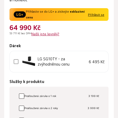
Přihlaste se do LG+ a získejte
exkluzivní
LG+
Přihlásit se
cenu
64 990 Kč
53 711 Kč bez DPH
Našli jste levněji?
Dárek
LG SG10TY - za
6 495 Kč
zvýhodněnou cenu
Služby k produktu
Prodloužená záruka o 1 rok
3 199 Kč
Prodloužená záruka o 2 roky
3 999 Kč