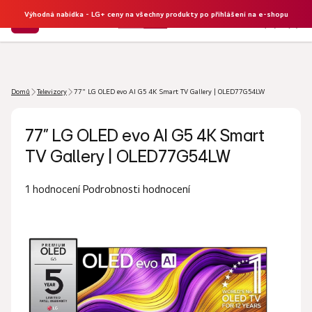
Výhodná nabídka - LG+ ceny na všechny produkty po přihlášení na e-shopu
NÁKU
Hledat
KOŠÍK
Domů
Televizory
77" LG OLED evo AI G5 4K Smart TV Gallery | OLED77G54LW
77" LG OLED evo AI G5 4K Smart
TV Gallery | OLED77G54LW
Průměrné
Podrobnosti hodnocení
1 hodnocení
hodnocení
produktu
je
5,0
z
5