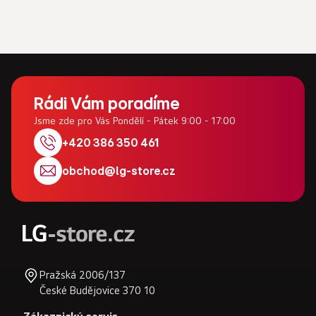
Z
á
Rádi Vám poradíme
p
Jsme zde pro Vás Pondělí - Pátek 9:00 - 17:00
a
+420 386 350 461
t
obchod
@
lg-store.cz
í
Pražská 2006/137
České Budějovice 370 10