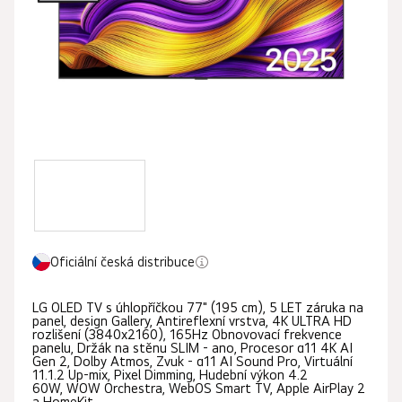
hvězdiček.
Oficiální česká distribuce
LG OLED TV s úhlopříčkou 77" (195 cm), 5 LET záruka na
panel, design Gallery, Antireflexní vrstva, 4K ULTRA HD
rozlišení (3840x2160), 165Hz Obnovovací frekvence
panelu, Držák na stěnu SLIM - ano, Procesor α11 4K AI
Gen 2, Dolby Atmos, Zvuk - α11 AI Sound Pro, Virtuální
11.1.2 Up-mix, Pixel Dimming, Hudební výkon 4.2
60W, WOW Orchestra, WebOS Smart TV, Apple AirPlay 2
a HomeKit