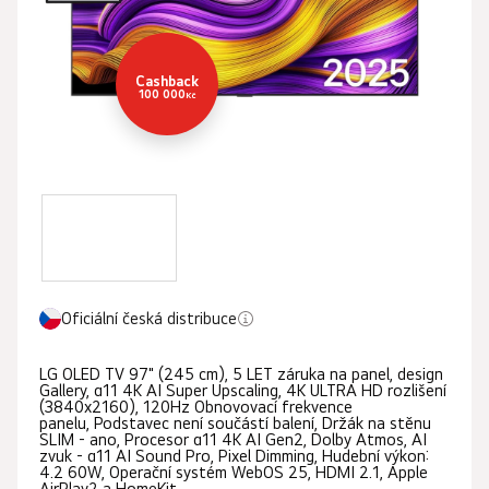
hvězdiček.
Cashback
100 000
Kč
Oficiální česká distribuce
LG OLED TV 97" (245 cm), 5 LET záruka na panel, design
Gallery, α11 4K AI Super Upscaling, 4K ULTRA HD rozlišení
(3840x2160), 120Hz Obnovovací frekvence
panelu, Podstavec není součástí balení, Držák na stěnu
SLIM - ano, Procesor α11 4K AI Gen2, Dolby Atmos, AI
zvuk - α11 AI Sound Pro, Pixel Dimming, Hudební výkon:
4.2 60W, Operační systém WebOS 25, HDMI 2.1, Apple
AirPlay2 a HomeKit