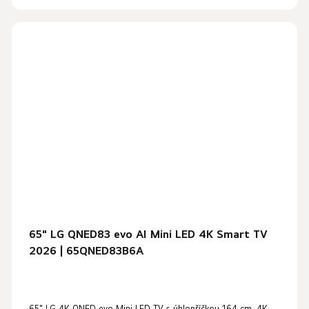
65" LG QNED83 evo AI Mini LED 4K Smart TV
2026 | 65QNED83B6A
65" LG 4K QNED evo Mini LED TV s úhlopříčkou 164 cm, 4K