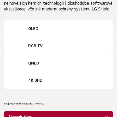
nejnovějších herních technologií i dlouhodobé softwarové
aktualizace, včetně moderní ochrany systému LG Shield.
OLED
RGB TV
QNED
4K UHD
Nejprodávanější
Nejlevnější
Nejdražší
Ř
a
Zobrazit filtry