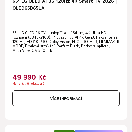
65” LG OLED AI B6 120Hz 4K Smart TV 2026 |
OLED65B65LA
65" LG OLED B6 TV s úhlopříčkou 164 cm, 4K Ultra HD
rozlišení (3840x2160), Procesor α8 AI 4K Gen3, frekvence až
120 Hz, HDR10 PRO, Dolby Vision, HLG PRO, HFR, FILMMAKER
MODE, Pixelové stmívání, Perfect Black, Podpora aplikací,
Multi View, QMS (Quick...
49 990 Kč
Momentálně nedostupné
VÍCE INFORMACÍ