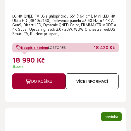
LG 4K QNED TV LG s úhlopříčkou 65" (164 cm), Mini LED, 4K
Ultra HD (3840x2160), frekvence panelu až 60 Hz, α7 4K AI
Gen9, Direct LED, Dynamic QNED Color, FILMMAKER MODE a
4K Super Upscaling, zvuk 2.0k 20W, WOW Orchestra, webOS
Smart TV, Re:New program,...
18 420 Kč
Koupit s kódem
LGSTORE3
18 990 Kč
Skladem
DO KOŠÍKU
VÍCE INFORMACÍ
novinka