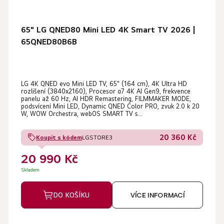
65" LG QNED80 Mini LED 4K Smart TV 2026 |
65QNED80B6B
LG 4K QNED evo Mini LED TV, 65" (164 cm), 4K Ultra HD
rozlišení (3840x2160), Procesor α7 4K AI Gen9, frekvence
panelu až 60 Hz, AI HDR Remastering, FILMMAKER MODE,
podsvícení Mini LED, Dynamic QNED Color PRO, zvuk 2.0 k 20
W, WOW Orchestra, webOS SMART TV s...
20 360 Kč
Koupit s kódem
LGSTORE3
20 990 Kč
Skladem
DO KOŠÍKU
VÍCE INFORMACÍ