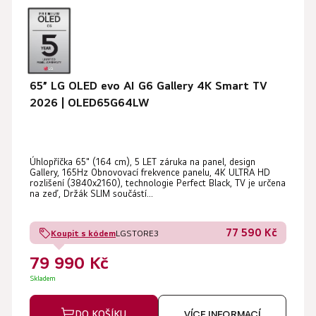
65” LG OLED evo AI G6 Gallery 4K Smart TV
2026 | OLED65G64LW
Úhlopříčka 65" (164 cm), 5 LET záruka na panel, design
Gallery, 165Hz Obnovovací frekvence panelu, 4K ULTRA HD
rozlišení (3840x2160), technologie Perfect Black, TV je určena
na zeď, Držák SLIM součástí...
77 590 Kč
Koupit s kódem
LGSTORE3
79 990 Kč
Skladem
DO KOŠÍKU
VÍCE INFORMACÍ