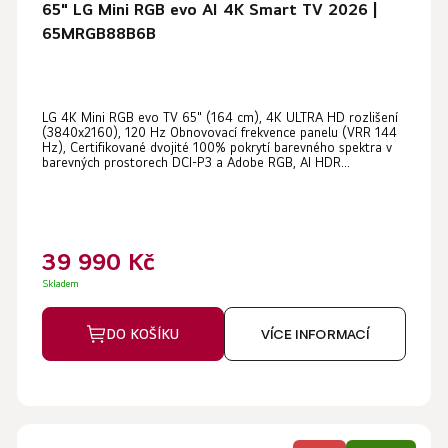
65" LG Mini RGB evo AI 4K Smart TV 2026 |
65MRGB88B6B
LG 4K Mini RGB evo TV 65" (164 cm), 4K ULTRA HD rozlišení
(3840x2160), 120 Hz Obnovovací frekvence panelu (VRR 144
Hz), Certifikované dvojité 100% pokrytí barevného spektra v
barevných prostorech DCI-P3 a Adobe RGB, AI HDR...
39 990 Kč
Skladem
DO KOŠÍKU
VÍCE INFORMACÍ