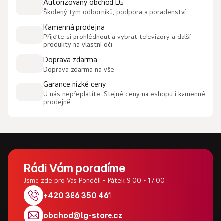
Autorizovaný obchod LG
á
Školený tým odborníků, podpora a poradenství
d
a
Kamenná prodejna
c
Přijďte si prohlédnout a vybrat televizory a další
produkty na vlastní oči
í
p
Doprava zdarma
r
Doprava zdarma na vše
v
Garance nízké ceny
k
U nás nepřeplatíte. Stejné ceny na eshopu i kamenné
y
prodejně
v
ý
p
i
Z
s
u
á
Rádi Vám poradíme
p
Jsme zde pro Vás Pondělí - Pátek 9:00 - 17:00
a
+420 386 350 461
t
obchod
@
lg-store.cz
í