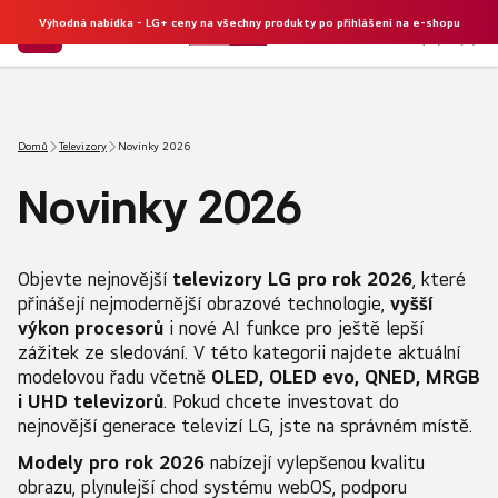
Výhodná nabídka - LG+ ceny na všechny produkty po přihlášení na e-shopu
NÁKU
Hledat
KOŠÍK
Domů
Televizory
Novinky 2026
Novinky 2026
Objevte nejnovější
televizory LG pro rok 2026
, které
přinášejí nejmodernější obrazové technologie,
vyšší
výkon procesorů
i nové AI funkce pro ještě lepší
zážitek ze sledování. V této kategorii najdete aktuální
modelovou řadu včetně
OLED, OLED evo, QNED, MRGB
i UHD televizorů
. Pokud chcete investovat do
nejnovější generace televizí LG, jste na správném místě.
Modely pro rok 2026
nabízejí vylepšenou kvalitu
obrazu, plynulejší chod systému webOS, podporu