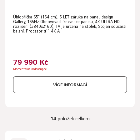
Úhlopříčka 65" (164 cm), 5 LET záruka na panel, design
Gallery, 165Hz Obnovovací frekvence panelu, 4K ULTRA HD
rozlišení (3840x2160), TV je určena na stolek, Stojan součástí
balení, Procesor α11 4K AI...
79 990 Kč
Momentálně nedostupné
VÍCE INFORMACÍ
14
položek celkem
O
v
l