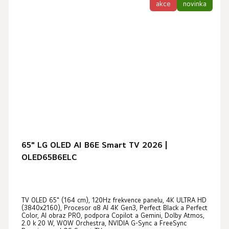
akce
novinka
65" LG OLED AI B6E Smart TV 2026 |
OLED65B6ELC
TV OLED 65" (164 cm), 120Hz frekvence panelu, 4K ULTRA HD
(3840x2160), Procesor α8 AI 4K Gen3, Perfect Black a Perfect
Color, AI obraz PRO, podpora Copilot a Gemini, Dolby Atmos,
2.0 k 20 W, WOW Orchestra, NVIDIA G-Sync a FreeSync