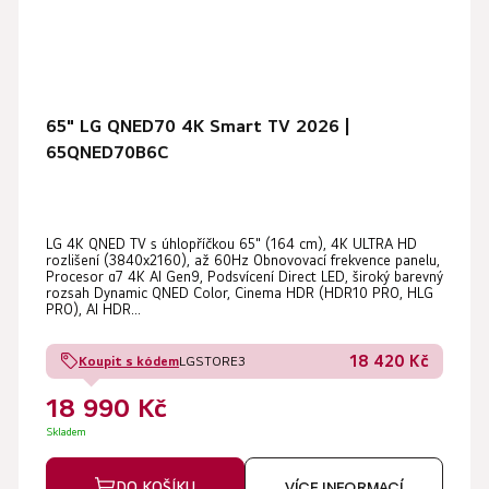
65" LG QNED70 4K Smart TV 2026 |
65QNED70B6C
LG 4K QNED TV s úhlopříčkou 65" (164 cm), 4K ULTRA HD
rozlišení (3840x2160), až 60Hz Obnovovací frekvence panelu,
Procesor α7 4K AI Gen9, Podsvícení Direct LED, široký barevný
rozsah Dynamic QNED Color, Cinema HDR (HDR10 PRO, HLG
PRO), AI HDR...
18 420 Kč
Koupit s kódem
LGSTORE3
18 990 Kč
Skladem
DO KOŠÍKU
VÍCE INFORMACÍ