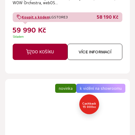
je
WOW Orchestra, webOS...
5,0
58 190 Kč
Koupit s kódem
LGSTORE3
z
5
59 990 Kč
hvězdiček.
Skladem
DO KOŠÍKU
VÍCE INFORMACÍ
novinka
k vidění na showroomu
Cashback
15 000
Kč