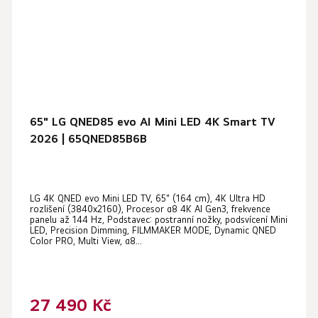
65" LG QNED85 evo AI Mini LED 4K Smart TV
2026 | 65QNED85B6B
LG 4K QNED evo Mini LED TV, 65" (164 cm), 4K Ultra HD
rozlišení (3840x2160), Procesor α8 4K AI Gen3, frekvence
panelu až 144 Hz, Podstavec: postranní nožky, podsvícení Mini
LED, Precision Dimming, FILMMAKER MODE, Dynamic QNED
Color PRO, Multi View, α8...
27 490 Kč