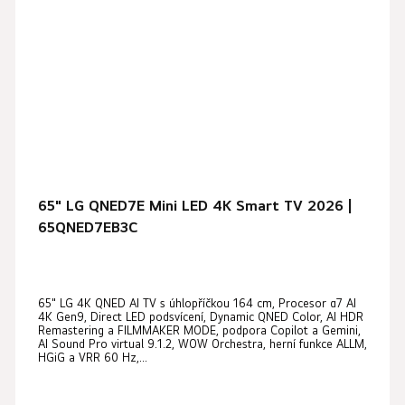
65" LG QNED7E Mini LED 4K Smart TV 2026 |
65QNED7EB3C
65" LG 4K QNED AI TV s úhlopříčkou 164 cm, Procesor α7 AI
4K Gen9, Direct LED podsvícení, Dynamic QNED Color, AI HDR
Remastering a FILMMAKER MODE, podpora Copilot a Gemini,
AI Sound Pro virtual 9.1.2, WOW Orchestra, herní funkce ALLM,
HGiG a VRR 60 Hz,...