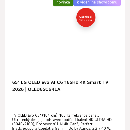
novinka
k vidění na showroomu
Cashback
10 000
Kč
65” LG OLED evo AI C6 165Hz 4K Smart TV
2026 | OLED65C64LA
Průměrné
TV OLED Evo 65" (164 cm), 165Hz frekvence panelu,
hodnocení
Ultratenký design, podstavec součástí balení, 4K ULTRA HD
produktu
(3840x2160), Procesor α11 AI 4K Gen3, Perfect
Black, podpora Copilot a Gemini, Dolby Atmos, 2.2 k 40 W,