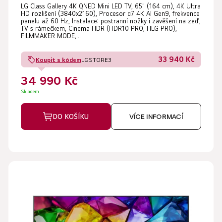
LG Class Gallery 4K QNED Mini LED TV, 65" (164 cm), 4K Ultra
HD rozlišení (3840x2160), Procesor α7 4K AI Gen9, frekvence
panelu až 60 Hz, Instalace: postranní nožky i zavěšení na zeď,
TV s rámečkem, Cinema HDR (HDR10 PRO, HLG PRO),
FILMMAKER MODE,...
33 940 Kč
Koupit s kódem
LGSTORE3
34 990 Kč
Skladem
DO KOŠÍKU
VÍCE INFORMACÍ