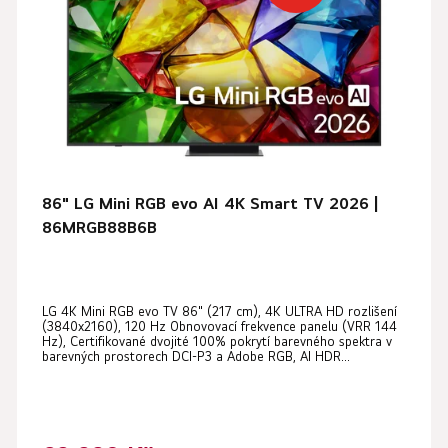
s
o
p
d
r
u
o
k
d
t
u
ů
k
t
86" LG Mini RGB evo AI 4K Smart TV 2026 |
ů
86MRGB88B6B
LG 4K Mini RGB evo TV 86" (217 cm), 4K ULTRA HD rozlišení
(3840x2160), 120 Hz Obnovovací frekvence panelu (VRR 144
Hz), Certifikované dvojité 100% pokrytí barevného spektra v
barevných prostorech DCI-P3 a Adobe RGB, AI HDR...