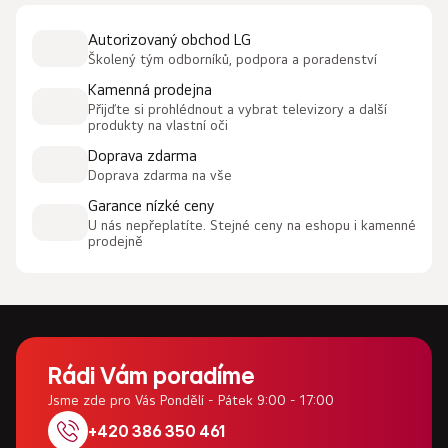
l
Autorizovaný obchod LG
á
Školený tým odborníků, podpora a poradenství
d
a
Kamenná prodejna
c
Přijďte si prohlédnout a vybrat televizory a další
produkty na vlastní oči
í
p
Doprava zdarma
r
Doprava zdarma na vše
v
Garance nízké ceny
k
U nás nepřeplatíte. Stejné ceny na eshopu i kamenné
y
prodejně
v
ý
p
i
Z
s
u
á
Rádi Vám poradíme
p
Jsme zde pro Vás Pondělí - Pátek 9:00 - 17:00
a
+420 386 350 461