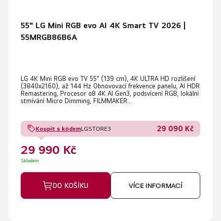
55" LG Mini RGB evo AI 4K Smart TV 2026 |
55MRGB86B6A
LG 4K Mini RGB evo TV 55" (139 cm), 4K ULTRA HD rozlišení
(3840x2160), až 144 Hz Obnovovací frekvence panelu, AI HDR
Remastering, Procesor α8 4K AI Gen3, podsvícení RGB, lokální
stmívání Micro Dimming, FILMMAKER...
29 090 Kč
Koupit s kódem
LGSTORE3
29 990 Kč
Skladem
DO KOŠÍKU
VÍCE INFORMACÍ