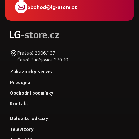
t
obchod
@
lg-store.cz
í
Pražská 2006/137
České Budějovice 370 10
Zákaznický servis
Prodejna
Obchodní podmínky
Kontakt
Důležité odkazy
Televizory