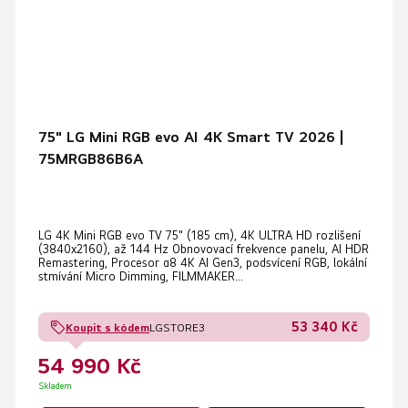
75" LG Mini RGB evo AI 4K Smart TV 2026 |
75MRGB86B6A
LG 4K Mini RGB evo TV 75" (185 cm), 4K ULTRA HD rozlišení
(3840x2160), až 144 Hz Obnovovací frekvence panelu, AI HDR
Remastering, Procesor α8 4K AI Gen3, podsvícení RGB, lokální
stmívání Micro Dimming, FILMMAKER...
53 340 Kč
Koupit s kódem
LGSTORE3
54 990 Kč
Skladem