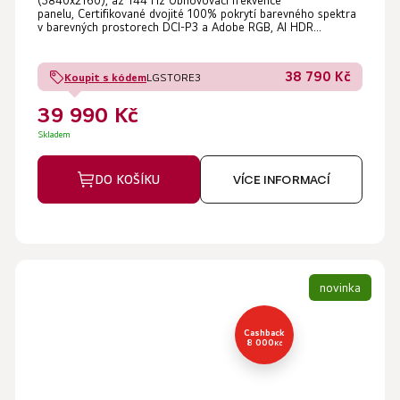
(3840x2160), až 144 Hz Obnovovací frekvence
panelu, Certifikované dvojité 100% pokrytí barevného spektra
v barevných prostorech DCI-P3 a Adobe RGB, AI HDR...
38 790 Kč
Koupit s kódem
LGSTORE3
39 990 Kč
Skladem
DO KOŠÍKU
VÍCE INFORMACÍ
novinka
Cashback
8 000
Kč