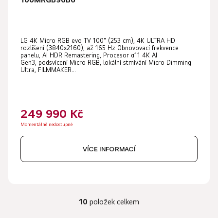
LG 4K Micro RGB evo TV 100" (253 cm), 4K ULTRA HD
rozlišení (3840x2160), až 165 Hz Obnovovací frekvence
panelu, AI HDR Remastering, Procesor α11 4K AI
Gen3, podsvícení Micro RGB, lokální stmívání Micro Dimming
Ultra, FILMMAKER...
249 990 Kč
Momentálně nedostupné
VÍCE INFORMACÍ
10
položek celkem
O
v