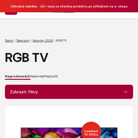
Výhodná nabídka - LG+ ceny na všechny produkty po přihlášení na e-shopu
NÁKU
Hledat
KOŠÍK
Domů
Televizory
Novinky 2026
RGB TV
RGB TV
Nejprodávanější
Nejlevnější
Nejdražší
Ř
a
Zobrazit filtry
z
e
V
n
ý
í
p
p
i
Cashback
r
10 000
Kč