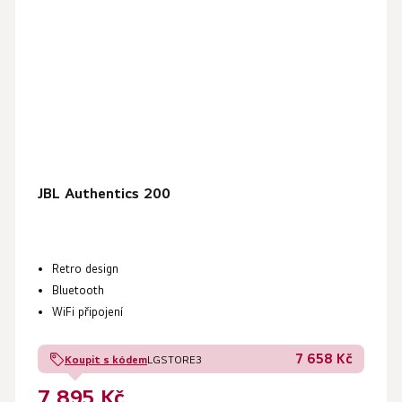
JBL Authentics 200
Retro design
Bluetooth
WiFi připojení
7 658 Kč
Koupit s kódem
LGSTORE3
7 895 Kč