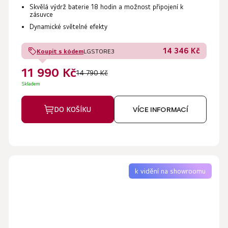
Skvělá výdrž baterie
18 hodin
a možnost připojení k
zásuvce
Dynamické světelné efekty
14 346 Kč
Koupit s kódem
LGSTORE3
11 990 Kč
14 790 Kč
Skladem
DO KOŠÍKU
VÍCE INFORMACÍ
k vidění na showroomu