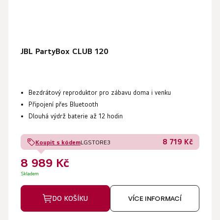
JBL PartyBox CLUB 120
Bezdrátový reproduktor
pro zábavu doma i venku
Připojení přes
Bluetooth
Dlouhá výdrž baterie až
12 hodin
8 719 Kč
Koupit s kódem
LGSTORE3
8 989 Kč
Skladem
DO KOŠÍKU
VÍCE INFORMACÍ