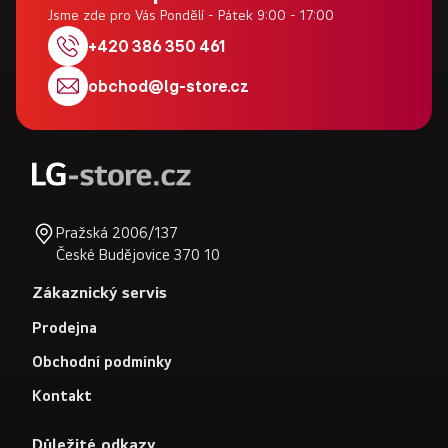
p
Jsme zde pro Vás Pondělí - Pátek 9:00 - 17:00
a
+420 386 350 461
t
obchod
@
lg-store.cz
í
Pražská 2006/137
České Budějovice 370 10
Zákaznický servis
Prodejna
Obchodní podmínky
Kontakt
Důležité odkazy