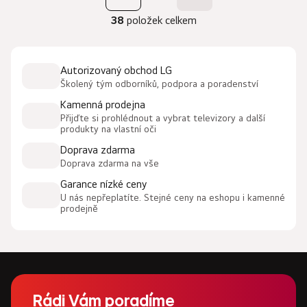
r
O
á
38
položek celkem
v
n
l
k
á
o
d
Autorizovaný obchod LG
v
a
Školený tým odborníků, podpora a poradenství
á
c
n
Kamenná prodejna
í
í
Přijďte si prohlédnout a vybrat televizory a další
p
produkty na vlastní oči
r
Doprava zdarma
v
Doprava zdarma na vše
k
Garance nízké ceny
y
U nás nepřeplatíte. Stejné ceny na eshopu i kamenné
v
prodejně
ý
p
i
s
u
Z
á
Rádi Vám poradíme