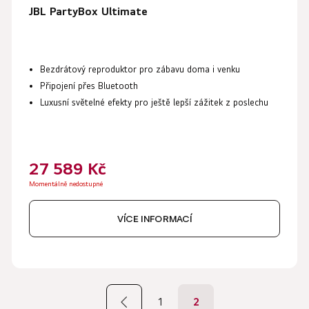
JBL PartyBox Ultimate
Bezdrátový reproduktor
pro zábavu doma i venku
Připojení přes
Bluetooth
Luxusní
světelné efekty
pro ještě lepší zážitek z poslechu
27 589 Kč
Momentálně nedostupné
VÍCE INFORMACÍ
S
t
1
2