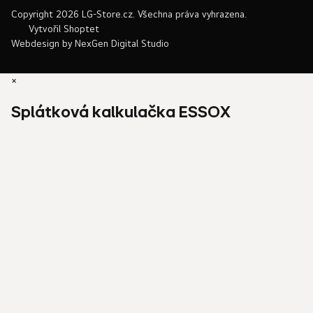
Copyright 2026
LG-Store.cz
. Všechna práva vyhrazena.
Vytvořil Shoptet
Webdesign by
NexGen Digital Studio
×
Splátková kalkulačka ESSOX