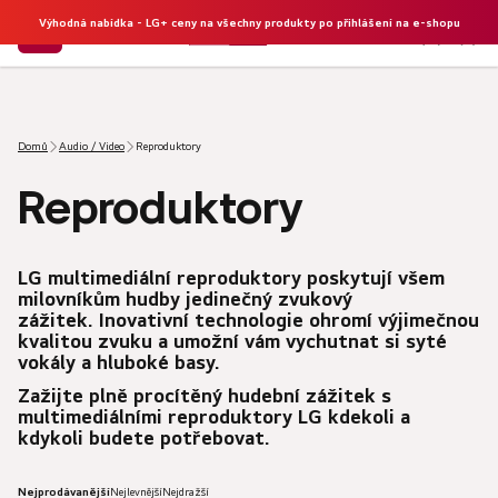
Výhodná nabídka - LG+ ceny na všechny produkty po přihlášení na e-shopu
NÁKU
Hledat
KOŠÍK
Domů
Audio / Video
Reproduktory
Reproduktory
LG multimediální reproduktory
poskytují všem
milovníkům hudby jedinečný zvukový
zážitek. Inovativní technologie ohromí výjimečnou
kvalitou zvuku a umožní vám vychutnat si syté
vokály a hluboké basy.
Zažijte plně procítěný hudební zážitek s
multimediálními reproduktory LG kdekoli a
kdykoli budete potřebovat.
Nejprodávanější
Nejlevnější
Nejdražší