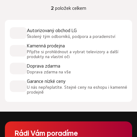
2
položek celkem
O
v
l
Autorizovaný obchod LG
á
Školený tým odborníků, podpora a poradenství
d
a
Kamenná prodejna
c
Přijďte si prohlédnout a vybrat televizory a další
produkty na vlastní oči
í
p
Doprava zdarma
r
Doprava zdarma na vše
v
Garance nízké ceny
k
U nás nepřeplatíte. Stejné ceny na eshopu i kamenné
y
prodejně
v
ý
p
i
Z
s
u
á
Rádi Vám poradíme