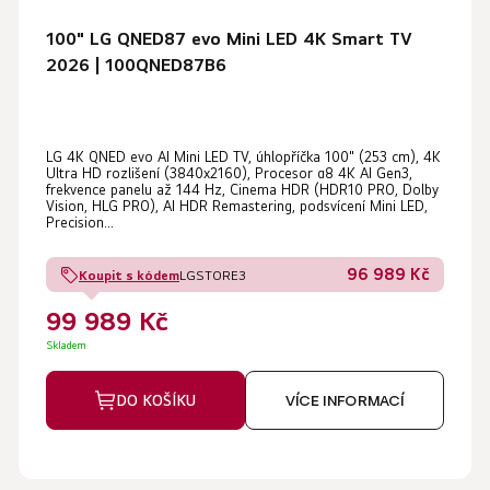
100" LG QNED87 evo Mini LED 4K Smart TV
2026 | 100QNED87B6
LG 4K QNED evo AI Mini LED TV, úhlopříčka 100" (253 cm), 4K
Ultra HD rozlišení (3840x2160), Procesor α8 4K AI Gen3,
frekvence panelu až 144 Hz, Cinema HDR (HDR10 PRO, Dolby
Vision, HLG PRO), AI HDR Remastering, podsvícení Mini LED,
Precision...
96 989 Kč
Koupit s kódem
LGSTORE3
99 989 Kč
Skladem
DO KOŠÍKU
VÍCE INFORMACÍ