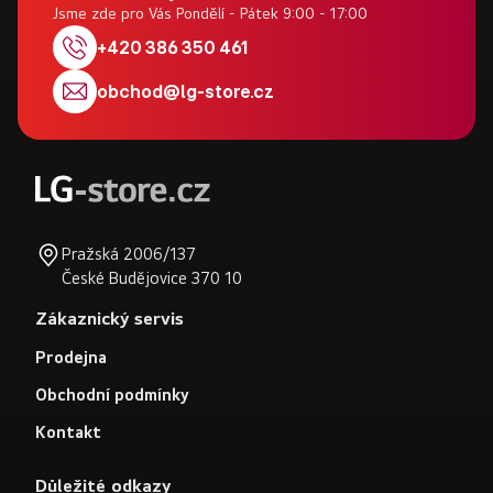
p
Jsme zde pro Vás Pondělí - Pátek 9:00 - 17:00
a
+420 386 350 461
t
obchod
@
lg-store.cz
í
Pražská 2006/137
České Budějovice 370 10
Zákaznický servis
Prodejna
Obchodní podmínky
Kontakt
Důležité odkazy