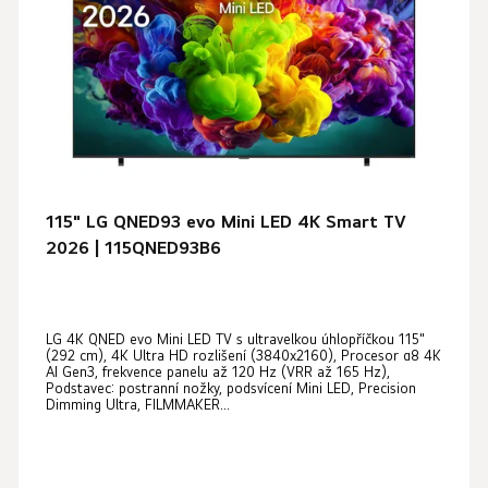
s
o
p
d
r
u
o
k
d
t
u
ů
k
t
115" LG QNED93 evo Mini LED 4K Smart TV
ů
2026 | 115QNED93B6
LG 4K QNED evo Mini LED TV s ultravelkou úhlopříčkou 115"
(292 cm), 4K Ultra HD rozlišení (3840x2160), Procesor α8 4K
AI Gen3, frekvence panelu až 120 Hz (VRR až 165 Hz),
Podstavec: postranní nožky, podsvícení Mini LED, Precision
Dimming Ultra, FILMMAKER...