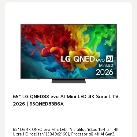
65" LG QNED83 evo AI Mini LED 4K Smart TV
2026 | 65QNED83B6A
65" LG 4K QNED evo Mini LED TV s úhlopříčkou 164 cm, 4K
Ultra HD rozlišení (3840x2160), Procesor α8 4K AI Gen3,