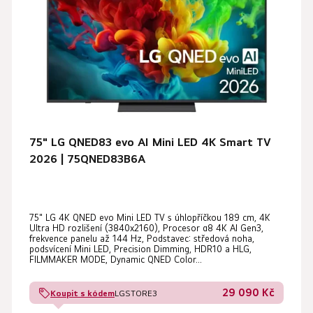
s
o
p
d
r
u
o
k
d
t
u
ů
k
t
75" LG QNED83 evo AI Mini LED 4K Smart TV
ů
2026 | 75QNED83B6A
75" LG 4K QNED evo Mini LED TV s úhlopříčkou 189 cm, 4K
Ultra HD rozlišení (3840x2160), Procesor α8 4K AI Gen3,
frekvence panelu až 144 Hz, Podstavec: středová noha,
podsvícení Mini LED, Precision Dimming, HDR10 a HLG,
FILMMAKER MODE, Dynamic QNED Color...
29 090 Kč
Koupit s kódem
LGSTORE3