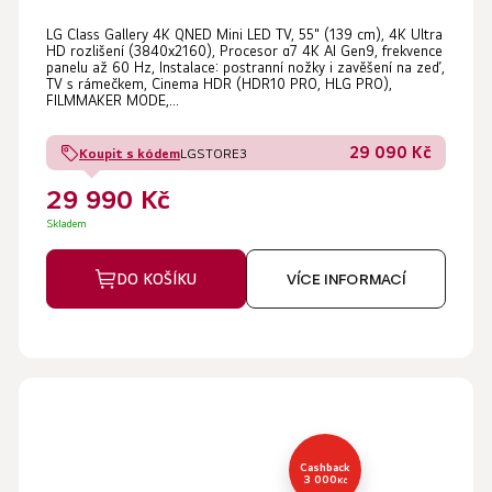
LG Class Gallery 4K QNED Mini LED TV, 55" (139 cm), 4K Ultra
HD rozlišení (3840x2160), Procesor α7 4K AI Gen9, frekvence
panelu až 60 Hz, Instalace: postranní nožky i zavěšení na zeď,
TV s rámečkem, Cinema HDR (HDR10 PRO, HLG PRO),
FILMMAKER MODE,...
29 090 Kč
Koupit s kódem
LGSTORE3
29 990 Kč
Skladem
DO KOŠÍKU
VÍCE INFORMACÍ
Cashback
3 000
Kč