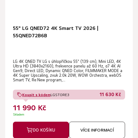
55" LG QNED72 4K Smart TV 2026 |
55QNED72B6B
LG 4K QNED TV LG s úhlopříčkou 55" (139 cm), Mini LED, 4K
Ultra HD (3840x2160), frekvence panelu až 60 Hz, α7 4K AI
Gen9, Direct LED, Dynamic QNED Color, FILMMAKER MODE a
4K Super Upscaling, zvuk 2.0k 20W, WOW Orchestra, webOS
Smart TV, Re:New program,...
11 630 Kč
Koupit s kódem
LGSTORE3
11 990 Kč
Skladem
DO KOŠÍKU
VÍCE INFORMACÍ