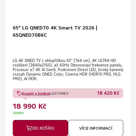
65" LG QNED70 4K Smart TV 2026 |
65QNED70B6C
LG 4K QNED TV s úhlopříčkou 65" (164 cm), 4K ULTRA HD
rozlišení (3840x2160), až 60Hz Obnovovací frekvence panelu,
Procesor α7 4K AI Gen9, Podsvícení Direct LED, široký barevný
rozsah Dynamic QNED Color, Cinema HDR (HDR10 PRO, HLG
PRO), AI HDR...
18 420 Kč
Koupit s kódem
LGSTORE3
18 990 Kč
Skladem
DO KOŠÍKU
VÍCE INFORMACÍ