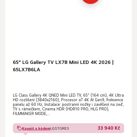
65" LG Gallery TV LX7B Mini LED 4K 2026 |
65LX7B6LA
LG Class Gallery 4K QNED Mini LED TV, 65" (164 cm), 4K Ultra
HD rozlišení (3840x2160), Procesor α7 4K AI Gen9, frekvence
panelu až 60 Hz, Instalace: postranní nožky i zavěšení na zeď,
TV s rámečkem, Cinema HDR (HDR10 PRO, HLG PRO),
FILMMAKER MODE,...
33 940 Kč
Koupit s kódem
LGSTORE3