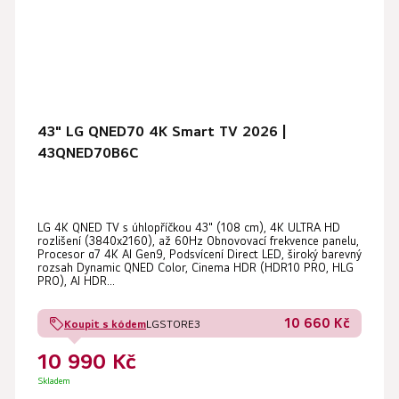
43" LG QNED70 4K Smart TV 2026 |
43QNED70B6C
LG 4K QNED TV s úhlopříčkou 43" (108 cm), 4K ULTRA HD
rozlišení (3840x2160), až 60Hz Obnovovací frekvence panelu,
Procesor α7 4K AI Gen9, Podsvícení Direct LED, široký barevný
rozsah Dynamic QNED Color, Cinema HDR (HDR10 PRO, HLG
PRO), AI HDR...
10 660 Kč
Koupit s kódem
LGSTORE3
10 990 Kč
Skladem