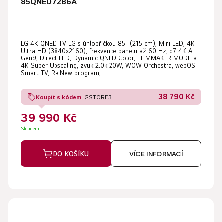
85QNED72B6A
LG 4K QNED TV LG s úhlopříčkou 85" (215 cm), Mini LED, 4K
Ultra HD (3840x2160), frekvence panelu až 60 Hz, α7 4K AI
Gen9, Direct LED, Dynamic QNED Color, FILMMAKER MODE a
4K Super Upscaling, zvuk 2.0k 20W, WOW Orchestra, webOS
Smart TV, Re:New program,...
38 790 Kč
Koupit s kódem
LGSTORE3
39 990 Kč
Skladem
DO KOŠÍKU
VÍCE INFORMACÍ