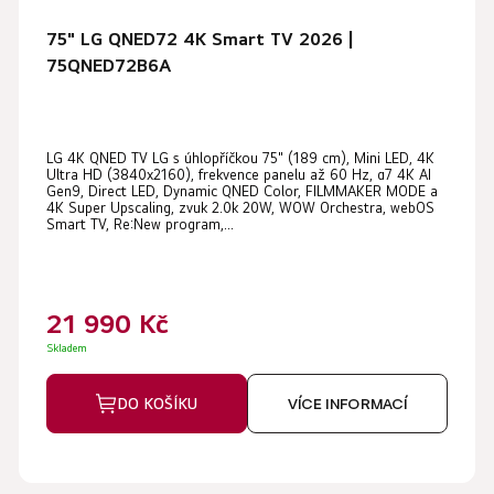
75" LG QNED72 4K Smart TV 2026 |
75QNED72B6A
LG 4K QNED TV LG s úhlopříčkou 75" (189 cm), Mini LED, 4K
Ultra HD (3840x2160), frekvence panelu až 60 Hz, α7 4K AI
Gen9, Direct LED, Dynamic QNED Color, FILMMAKER MODE a
4K Super Upscaling, zvuk 2.0k 20W, WOW Orchestra, webOS
Smart TV, Re:New program,...
21 990 Kč
Skladem
DO KOŠÍKU
VÍCE INFORMACÍ