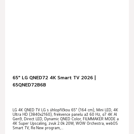
65" LG QNED72 4K Smart TV 2026 |
65QNED72B6B
LG 4K QNED TV LG s úhlopříčkou 65" (164 cm), Mini LED, 4K
Ultra HD (3840x2160), frekvence panelu až 60 Hz, α7 4K AI
Gen9, Direct LED, Dynamic QNED Color, FILMMAKER MODE a
4K Super Upscaling, zvuk 2.0k 20W, WOW Orchestra, webOS
Smart TV, Re:New program,...