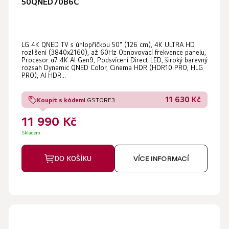
50QNED70B6C
LG 4K QNED TV s úhlopříčkou 50" (126 cm), 4K ULTRA HD
rozlišení (3840x2160), až 60Hz Obnovovací frekvence panelu,
Procesor α7 4K AI Gen9, Podsvícení Direct LED, široký barevný
rozsah Dynamic QNED Color, Cinema HDR (HDR10 PRO, HLG
PRO), AI HDR...
11 630 Kč
Koupit s kódem
LGSTORE3
11 990 Kč
Skladem
DO KOŠÍKU
VÍCE INFORMACÍ