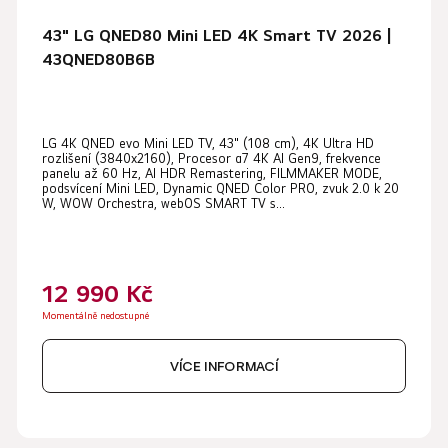
43" LG QNED80 Mini LED 4K Smart TV 2026 |
43QNED80B6B
LG 4K QNED evo Mini LED TV, 43" (108 cm), 4K Ultra HD
rozlišení (3840x2160), Procesor α7 4K AI Gen9, frekvence
panelu až 60 Hz, AI HDR Remastering, FILMMAKER MODE,
podsvícení Mini LED, Dynamic QNED Color PRO, zvuk 2.0 k 20
W, WOW Orchestra, webOS SMART TV s...
12 990 Kč
Momentálně nedostupné
VÍCE INFORMACÍ