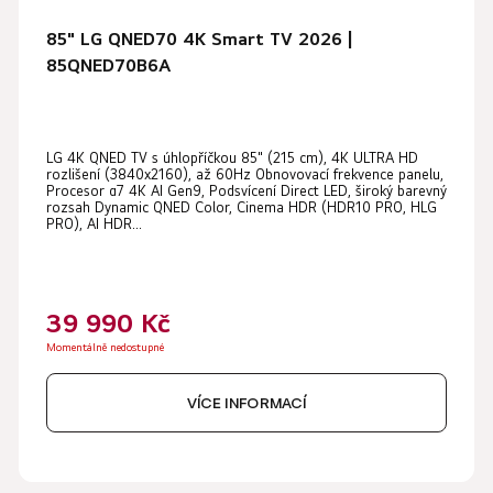
85" LG QNED70 4K Smart TV 2026 |
85QNED70B6A
LG 4K QNED TV s úhlopříčkou 85" (215 cm), 4K ULTRA HD
rozlišení (3840x2160), až 60Hz Obnovovací frekvence panelu,
Procesor α7 4K AI Gen9, Podsvícení Direct LED, široký barevný
rozsah Dynamic QNED Color, Cinema HDR (HDR10 PRO, HLG
PRO), AI HDR...
39 990 Kč
Momentálně nedostupné
VÍCE INFORMACÍ