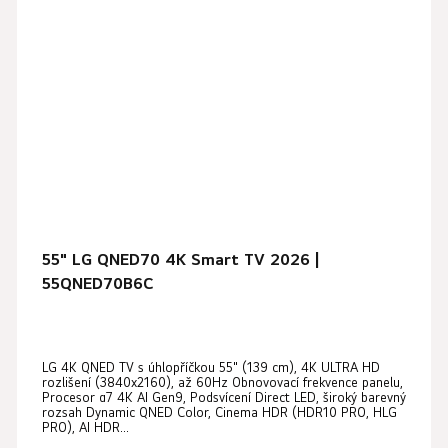
55" LG QNED70 4K Smart TV 2026 |
55QNED70B6C
LG 4K QNED TV s úhlopříčkou 55" (139 cm), 4K ULTRA HD
rozlišení (3840x2160), až 60Hz Obnovovací frekvence panelu,
Procesor α7 4K AI Gen9, Podsvícení Direct LED, široký barevný
rozsah Dynamic QNED Color, Cinema HDR (HDR10 PRO, HLG
PRO), AI HDR...