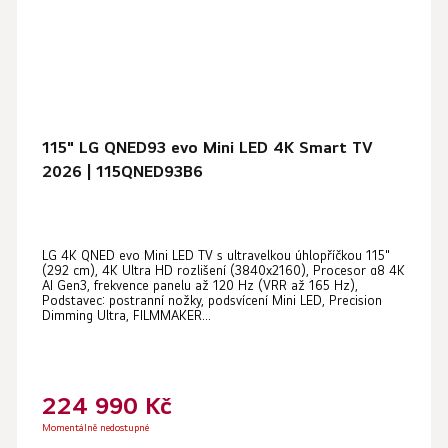
115" LG QNED93 evo Mini LED 4K Smart TV
2026 | 115QNED93B6
LG 4K QNED evo Mini LED TV s ultravelkou úhlopříčkou 115"
(292 cm), 4K Ultra HD rozlišení (3840x2160), Procesor α8 4K
AI Gen3, frekvence panelu až 120 Hz (VRR až 165 Hz),
Podstavec: postranní nožky, podsvícení Mini LED, Precision
Dimming Ultra, FILMMAKER...
224 990 Kč
Momentálně nedostupné