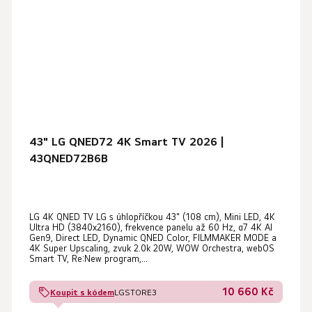
43" LG QNED72 4K Smart TV 2026 |
43QNED72B6B
LG 4K QNED TV LG s úhlopříčkou 43" (108 cm), Mini LED, 4K
Ultra HD (3840x2160), frekvence panelu až 60 Hz, α7 4K AI
Gen9, Direct LED, Dynamic QNED Color, FILMMAKER MODE a
4K Super Upscaling, zvuk 2.0k 20W, WOW Orchestra, webOS
Smart TV, Re:New program,...
10 660 Kč
Koupit s kódem
LGSTORE3