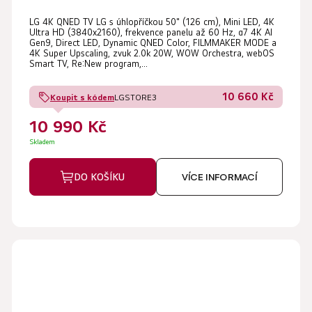
LG 4K QNED TV LG s úhlopříčkou 50" (126 cm), Mini LED, 4K
Ultra HD (3840x2160), frekvence panelu až 60 Hz, α7 4K AI
Gen9, Direct LED, Dynamic QNED Color, FILMMAKER MODE a
4K Super Upscaling, zvuk 2.0k 20W, WOW Orchestra, webOS
Smart TV, Re:New program,...
10 660 Kč
Koupit s kódem
LGSTORE3
10 990 Kč
Skladem
DO KOŠÍKU
VÍCE INFORMACÍ