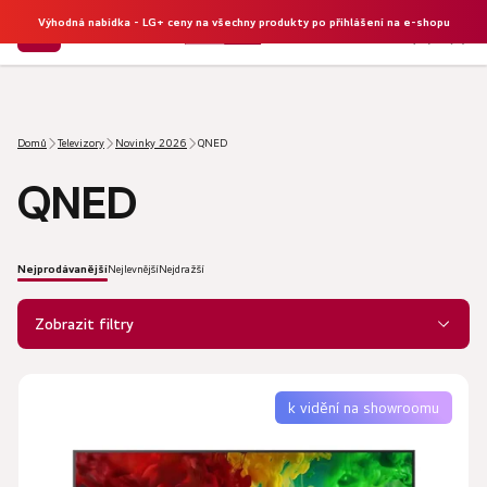
Výhodná nabídka - LG+ ceny na všechny produkty po přihlášení na e-shopu
NÁKU
Hledat
KOŠÍK
Domů
Televizory
Novinky 2026
QNED
QNED
Nejprodávanější
Nejlevnější
Nejdražší
Ř
a
Zobrazit filtry
z
e
V
n
ý
k vidění na showroomu
í
p
p
i
r