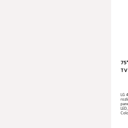
75
TV
LG 4
rozl
pane
LED
Colo