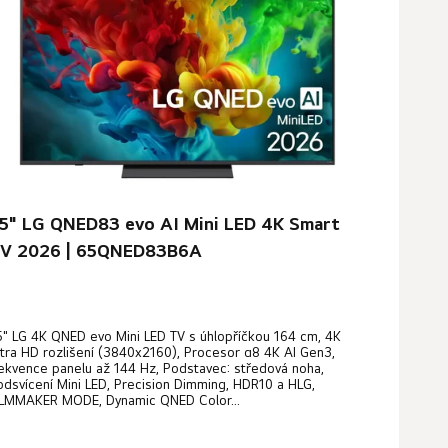
í
p
r
o
d
u
k
t
ů
5" LG QNED83 evo AI Mini LED 4K Smart
V 2026 | 65QNED83B6A
5" LG 4K QNED evo Mini LED TV s úhlopříčkou 164 cm, 4K
ltra HD rozlišení (3840x2160), Procesor α8 4K AI Gen3,
rekvence panelu až 144 Hz, Podstavec: středová noha,
odsvícení Mini LED, Precision Dimming, HDR10 a HLG,
ILMMAKER MODE, Dynamic QNED Color...