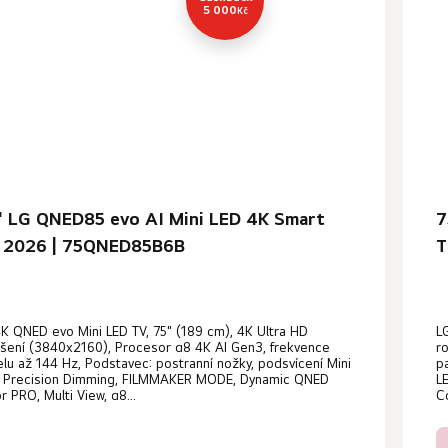
5 000
Kč
" LG QNED85 evo AI Mini LED 4K Smart
7
 2026 | 75QNED85B6B
T
K QNED evo Mini LED TV, 75" (189 cm), 4K Ultra HD
L
išení (3840x2160), Procesor α8 4K AI Gen3, frekvence
r
lu až 144 Hz, Podstavec: postranní nožky, podsvícení Mini
p
, Precision Dimming, FILMMAKER MODE, Dynamic QNED
L
r PRO, Multi View, α8...
Co