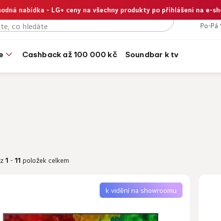
odná nabídka - LG+ ceny na všechny produkty po přihlášení na e-s
+420
Po-Pá 
e
cashback až 100 000 kč
soundbar k tv
z
1
-
11
položek celkem
k vidění na showroomu