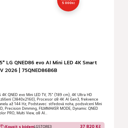
5 000
Kč
5" LG QNED86 evo AI Mini LED 4K Smart
V 2026 | 75QNED86B6B
G 4K QNED evo Mini LED TV, 75" (189 cm), 4K Ultra HD
ozlišení (3840x2160), Procesor α8 4K AI Gen3, frekvence
anelu až 144 Hz, Podstavec: středová noha, podsvícení Mini
ED, Precision Dimming, FILMMAKER MODE, Dynamic QNED
lor PRO, Multi View, α8 AI...
37 820 Kč
Koupit s kódem
LGSTORE3