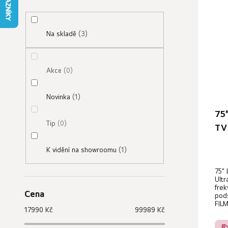
s
p
Na skladě
3
r
o
d
Akce
0
u
k
Novinka
1
t
75
ů
Tip
0
TV
K vidění na showroomu
1
75" 
Ultr
frek
Cena
pods
FIL
17990
Kč
99989
Kč