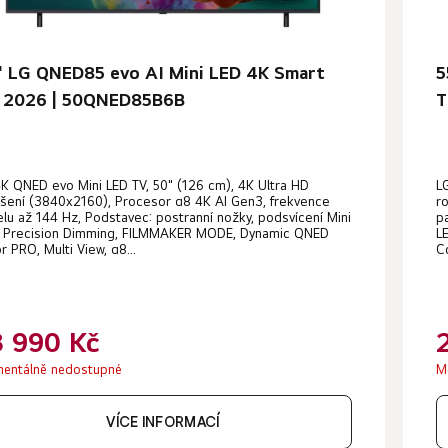
" LG QNED85 evo AI Mini LED 4K Smart
5
 2026 | 50QNED85B6B
T
K QNED evo Mini LED TV, 50" (126 cm), 4K Ultra HD
L
išení (3840x2160), Procesor α8 4K AI Gen3, frekvence
r
lu až 144 Hz, Podstavec: postranní nožky, podsvícení Mini
p
, Precision Dimming, FILMMAKER MODE, Dynamic QNED
L
r PRO, Multi View, α8...
Co
8 990 Kč
entálně nedostupné
M
VÍCE INFORMACÍ