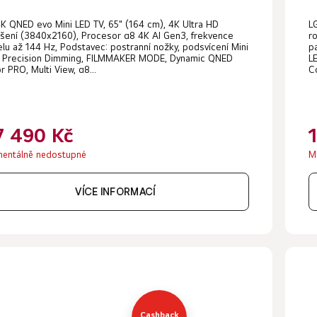
K QNED evo Mini LED TV, 65" (164 cm), 4K Ultra HD
L
išení (3840x2160), Procesor α8 4K AI Gen3, frekvence
r
lu až 144 Hz, Podstavec: postranní nožky, podsvícení Mini
p
, Precision Dimming, FILMMAKER MODE, Dynamic QNED
L
r PRO, Multi View, α8...
Co
7 490 Kč
entálně nedostupné
M
VÍCE INFORMACÍ
Cashback