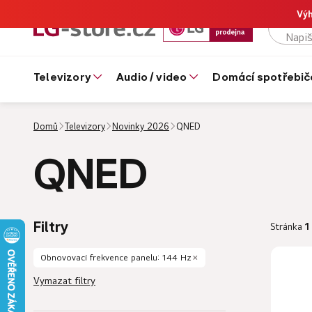
Výh
televizory
audio / video
domácí spotřebič
Domů
Televizory
Novinky 2026
QNED
QNED
Filtry
Stránka
1
V
Obnovovací frekvence panelu: 144 Hz
ý
Vymazat filtry
p
i