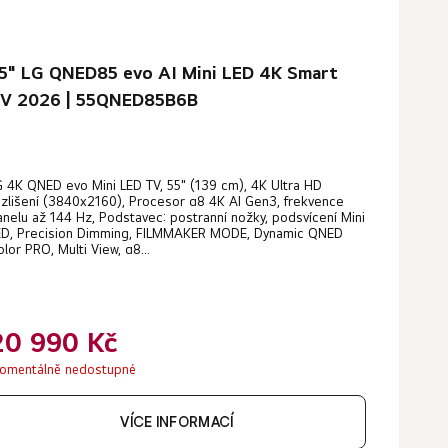
5" LG QNED85 evo AI Mini LED 4K Smart
V 2026 | 55QNED85B6B
G 4K QNED evo Mini LED TV, 55" (139 cm), 4K Ultra HD
ozlišení (3840x2160), Procesor α8 4K AI Gen3, frekvence
anelu až 144 Hz, Podstavec: postranní nožky, podsvícení Mini
ED, Precision Dimming, FILMMAKER MODE, Dynamic QNED
lor PRO, Multi View, α8...
20 990 Kč
omentálně nedostupné
VÍCE INFORMACÍ