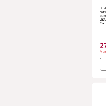
LG 4
rozl
pane
LED
Colo
2
Mom