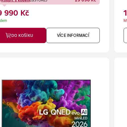
Koupit s kódem
LGSTORE3
9 990 Kč
adem
M
DO KOŠÍKU
VÍCE INFORMACÍ