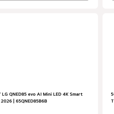
" LG QNED85 evo AI Mini LED 4K Smart
5
 2026 | 65QNED85B6B
T