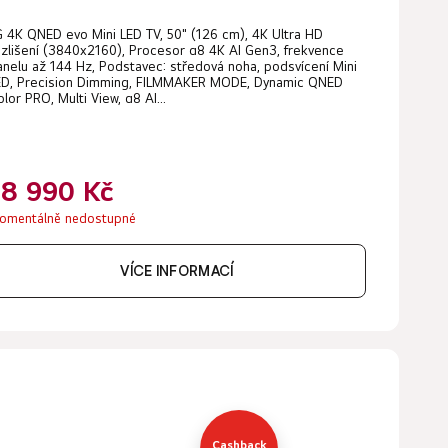
G 4K QNED evo Mini LED TV, 50" (126 cm), 4K Ultra HD
ozlišení (3840x2160), Procesor α8 4K AI Gen3, frekvence
anelu až 144 Hz, Podstavec: středová noha, podsvícení Mini
ED, Precision Dimming, FILMMAKER MODE, Dynamic QNED
lor PRO, Multi View, α8 AI...
18 990 Kč
omentálně nedostupné
VÍCE INFORMACÍ
Cashback