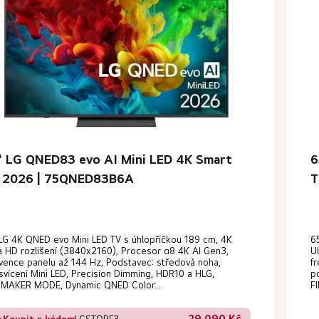
" LG QNED83 evo AI Mini LED 4K Smart
6
 2026 | 75QNED83B6A
T
LG 4K QNED evo Mini LED TV s úhlopříčkou 189 cm, 4K
6
a HD rozlišení (3840x2160), Procesor α8 4K AI Gen3,
U
vence panelu až 144 Hz, Podstavec: středová noha,
f
vícení Mini LED, Precision Dimming, HDR10 a HLG,
p
MMAKER MODE, Dynamic QNED Color...
F
29 090 Kč