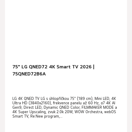
75" LG QNED72 4K Smart TV 2026 |
75QNED72B6A
LG 4K QNED TV LG s úhlopříčkou 75" (189 cm), Mini LED, 4K
Ultra HD (3840x2160), frekvence panelu až 60 Hz, α7 4K AI
Gen9, Direct LED, Dynamic QNED Color, FILMMAKER MODE a
4K Super Upscaling, zvuk 2.0k 20W, WOW Orchestra, webOS
Smart TV, Re:New program,...