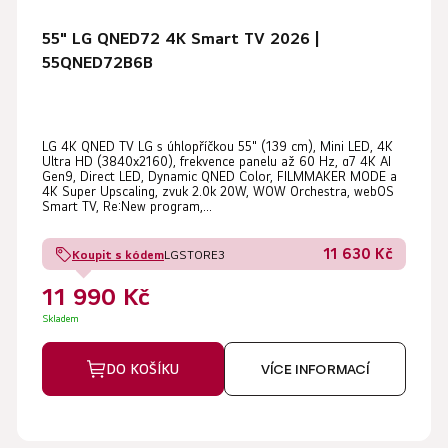
55" LG QNED72 4K Smart TV 2026 |
55QNED72B6B
LG 4K QNED TV LG s úhlopříčkou 55" (139 cm), Mini LED, 4K
Ultra HD (3840x2160), frekvence panelu až 60 Hz, α7 4K AI
Gen9, Direct LED, Dynamic QNED Color, FILMMAKER MODE a
4K Super Upscaling, zvuk 2.0k 20W, WOW Orchestra, webOS
Smart TV, Re:New program,...
11 630 Kč
Koupit s kódem
LGSTORE3
11 990 Kč
Skladem
DO KOŠÍKU
VÍCE INFORMACÍ