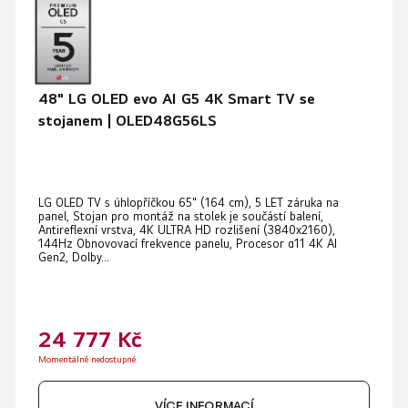
48" LG OLED evo AI G5 4K Smart TV se
stojanem | OLED48G56LS
Průměrné
LG OLED TV s úhlopříčkou 65" (164 cm), 5 LET záruka na
hodnocení
panel, Stojan pro montáž na stolek je součástí balení,
produktu
Antireflexní vrstva, 4K ULTRA HD rozlišení (3840x2160),
144Hz Obnovovací frekvence panelu, Procesor α11 4K AI
je
Gen2, Dolby...
5,0
z
5
24 777 Kč
hvězdiček.
Momentálně nedostupné
VÍCE INFORMACÍ