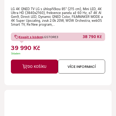
LG 4K QNED TV LG s úhlopříčkou 85" (215 cm), Mini LED, 4K
Ultra HD (3840x2160), frekvence panelu až 60 Hz, α7 4K AI
Gen9, Direct LED, Dynamic QNED Color, FILMMAKER MODE a
4K Super Upscaling, zvuk 2.0k 20W, WOW Orchestra, webOS
Smart TV, Re:New program,...
38 790 Kč
Koupit s kódem
LGSTORE3
39 990 Kč
Skladem
DO KOŠÍKU
VÍCE INFORMACÍ