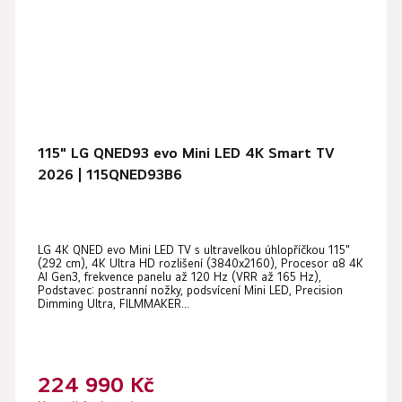
115" LG QNED93 evo Mini LED 4K Smart TV
2026 | 115QNED93B6
LG 4K QNED evo Mini LED TV s ultravelkou úhlopříčkou 115"
(292 cm), 4K Ultra HD rozlišení (3840x2160), Procesor α8 4K
AI Gen3, frekvence panelu až 120 Hz (VRR až 165 Hz),
Podstavec: postranní nožky, podsvícení Mini LED, Precision
Dimming Ultra, FILMMAKER...
224 990 Kč