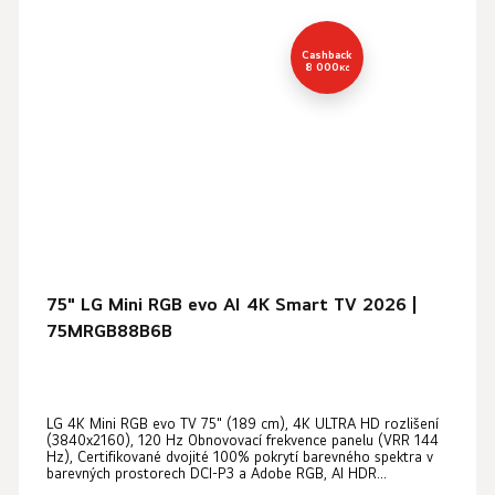
Cashback
8 000
Kč
75" LG Mini RGB evo AI 4K Smart TV 2026 |
75MRGB88B6B
LG 4K Mini RGB evo TV 75" (189 cm), 4K ULTRA HD rozlišení
(3840x2160), 120 Hz Obnovovací frekvence panelu (VRR 144
Hz), Certifikované dvojité 100% pokrytí barevného spektra v
barevných prostorech DCI-P3 a Adobe RGB, AI HDR...