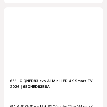
65" LG QNED83 evo AI Mini LED 4K Smart TV
2026 | 65QNED83B6A
65" LG 4K QNED evo Mini LED TV s úhlopříčkou 164 cm, 4K