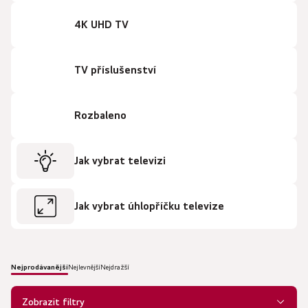
4K UHD TV
TV příslušenství
Rozbaleno
Jak vybrat televizi
Jak vybrat úhlopříčku televize
Nejprodávanější
Nejlevnější
Nejdražší
Ř
a
Zobrazit filtry