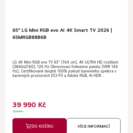
65" LG Mini RGB evo AI 4K Smart TV 2026 |
65MRGB88B6B
LG 4K Mini RGB evo TV 65" (164 cm), 4K ULTRA HD rozlišení
(3840x2160), 120 Hz Obnovovací frekvence panelu (VRR 144
Hz), Certifikované dvojité 100% pokrytí barevného spektra v
barevných prostorech DCI-P3 a Adobe RGB, AI HDR...
39 990 Kč
Skladem
DO KOŠÍKU
VÍCE INFORMACÍ