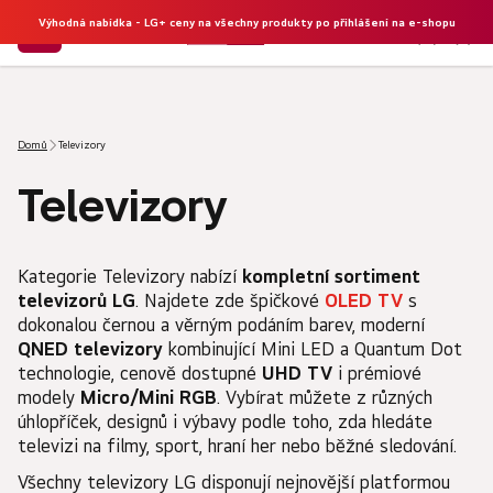
Výhodná nabídka - LG+ ceny na všechny produkty po přihlášení na e-shopu
NÁKU
Hledat
KOŠÍK
Domů
Televizory
Televizory
Kategorie Televizory nabízí
kompletní sortiment
televizorů LG
. Najdete zde špičkové
OLED TV
s
dokonalou černou a věrným podáním barev, moderní
QNED televizory
kombinující Mini LED a Quantum Dot
technologie, cenově dostupné
UHD TV
i prémiové
modely
Micro/Mini RGB
. Vybírat můžete z různých
úhlopříček, designů i výbavy podle toho, zda hledáte
televizi na filmy, sport, hraní her nebo běžné sledování.
Všechny televizory LG disponují nejnovější platformou