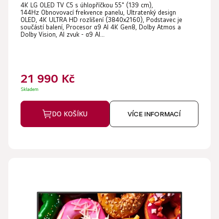
4K LG OLED TV C5 s úhlopříčkou 55" (139 cm),
hodnocení
144Hz Obnovovací frekvence panelu, Ultratenký design
produktu
OLED, 4K ULTRA HD rozlišení (3840x2160), Podstavec je
součástí balení, Procesor α9 AI 4K Gen8, Dolby Atmos a
je
Dolby Vision, AI zvuk - α9 AI...
4,7
z
5
21 990 Kč
hvězdiček.
Skladem
DO KOŠÍKU
VÍCE INFORMACÍ