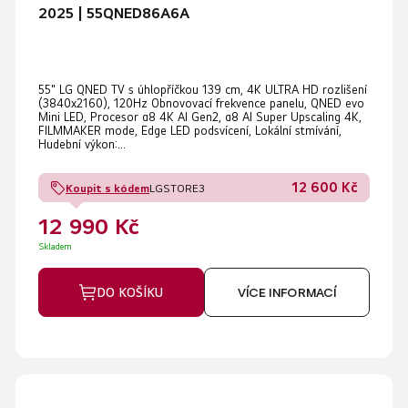
2025 | 55QNED86A6A
55" LG QNED TV s úhlopříčkou 139 cm, 4K ULTRA HD rozlišení
(3840x2160), 120Hz Obnovovací frekvence panelu, QNED evo
Mini LED, Procesor α8 4K AI Gen2, α8 AI Super Upscaling 4K,
FILMMAKER mode, Edge LED podsvícení, Lokální stmívání,
Hudební výkon:...
12 600 Kč
Koupit s kódem
LGSTORE3
12 990 Kč
Skladem
DO KOŠÍKU
VÍCE INFORMACÍ