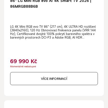
86" LG Mini RGB evo AI 4K Smart TV 2026 |
86MRGB88B6B
LG 4K Mini RGB evo TV 86" (217 cm), 4K ULTRA HD rozlišení
(3840x2160), 120 Hz Obnovovací frekvence panelu (VRR 144
Hz), Certifikované dvojité 100% pokrytí barevného spektra v
barevných prostorech DCI-P3 a Adobe RGB, AI HDR...
69 990 Kč
Momentálně nedostupné
VÍCE INFORMACÍ