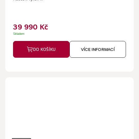
5,0
z
5
39 990 Kč
hvězdiček.
Skladem
DO KOŠÍKU
VÍCE INFORMACÍ