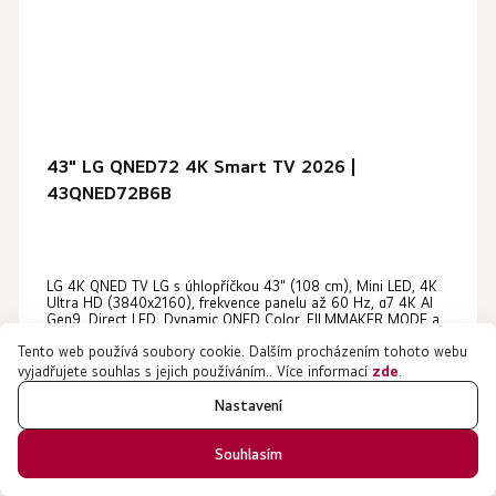
43" LG QNED72 4K Smart TV 2026 |
43QNED72B6B
LG 4K QNED TV LG s úhlopříčkou 43" (108 cm), Mini LED, 4K
Ultra HD (3840x2160), frekvence panelu až 60 Hz, α7 4K AI
Gen9, Direct LED, Dynamic QNED Color, FILMMAKER MODE a
4K Super Upscaling, zvuk 2.0k 20W, WOW Orchestra, webOS
Tento web používá soubory cookie. Dalším procházením tohoto webu
Smart TV, Re:New program,...
vyjadřujete souhlas s jejich používáním.. Více informací
zde
.
10 660 Kč
Nastavení
Koupit s kódem
LGSTORE3
10 990 Kč
Souhlasím
Skladem