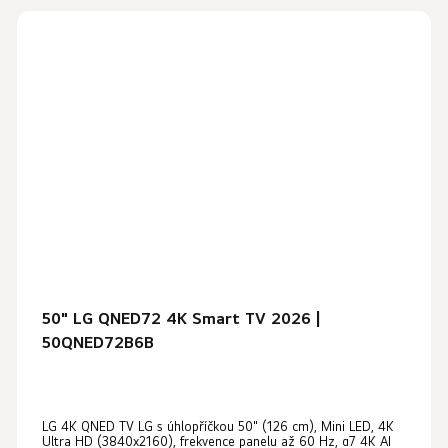
50" LG QNED72 4K Smart TV 2026 |
50QNED72B6B
LG 4K QNED TV LG s úhlopříčkou 50" (126 cm), Mini LED, 4K
Ultra HD (3840x2160), frekvence panelu až 60 Hz, α7 4K AI