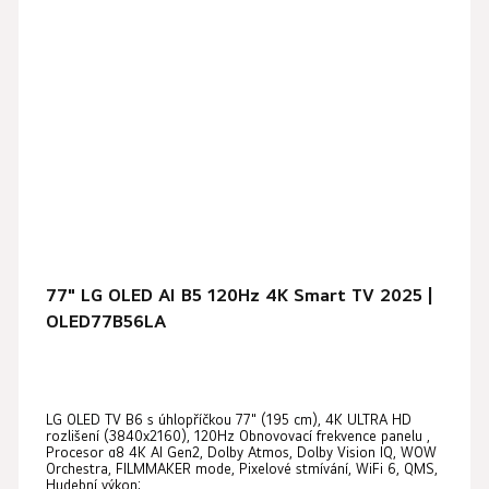
77" LG OLED AI B5 120Hz 4K Smart TV 2025 |
OLED77B56LA
Průměrné
LG OLED TV B6 s úhlopříčkou 77" (195 cm), 4K ULTRA HD
hodnocení
rozlišení (3840x2160), 120Hz Obnovovací frekvence panelu ,
produktu
Procesor α8 4K AI Gen2, Dolby Atmos, Dolby Vision IQ, WOW
Orchestra, FILMMAKER mode, Pixelové stmívání, WiFi 6, QMS,
je
Hudební výkon:...