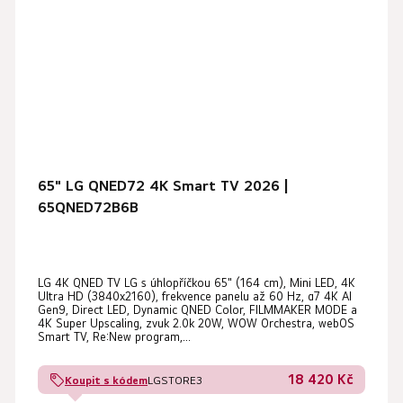
65" LG QNED72 4K Smart TV 2026 |
65QNED72B6B
LG 4K QNED TV LG s úhlopříčkou 65" (164 cm), Mini LED, 4K
Ultra HD (3840x2160), frekvence panelu až 60 Hz, α7 4K AI
Gen9, Direct LED, Dynamic QNED Color, FILMMAKER MODE a
4K Super Upscaling, zvuk 2.0k 20W, WOW Orchestra, webOS
Smart TV, Re:New program,...
18 420 Kč
Koupit s kódem
LGSTORE3