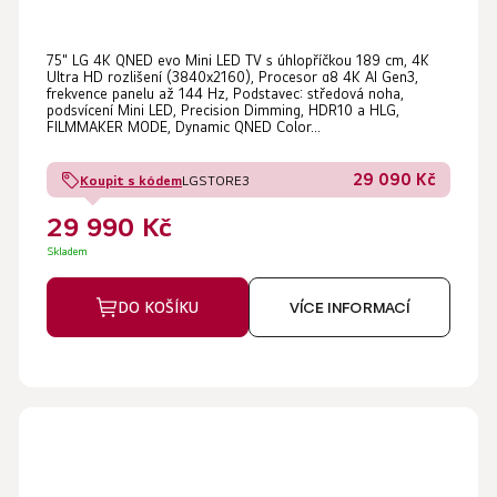
75" LG 4K QNED evo Mini LED TV s úhlopříčkou 189 cm, 4K
Ultra HD rozlišení (3840x2160), Procesor α8 4K AI Gen3,
frekvence panelu až 144 Hz, Podstavec: středová noha,
podsvícení Mini LED, Precision Dimming, HDR10 a HLG,
FILMMAKER MODE, Dynamic QNED Color...
29 090 Kč
Koupit s kódem
LGSTORE3
29 990 Kč
Skladem
DO KOŠÍKU
VÍCE INFORMACÍ