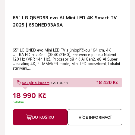
65" LG QNED93 evo AI Mini LED 4K Smart TV
2025 | 65QNED93A6A
65" LG QNED evo Mini LED TV s úhlopříčkou 164 cm, 4K
ULTRA HD rozlišení (3840x2160), Frekvence panelu Nativní
120 Hz (VRR 144 Hz), Procesor α8 4K AI Gen2, α8 AI Super
Upscaling 4K, FILMMAKER mode, Mini LED podsvícení, Lokální
stmívání,...
18 420 Kč
Koupit s kódem
LGSTORE3
18 990 Kč
Skladem
DO KOŠÍKU
VÍCE INFORMACÍ