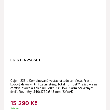
LG GTFN256SET
Objem 233 l, Kombinovaná vestavná lednice, Metal Fresh:
kovový dekor vnitřní zadní stěny, Total no frost™, Zásuvka na
čerstvé ovoce a zeleninu, Multi Air Flow, Alarm otevřených
dveří, Rozměry: 540x1770x545 mm (ŠxVxH)
15 290 Kč
Skladem