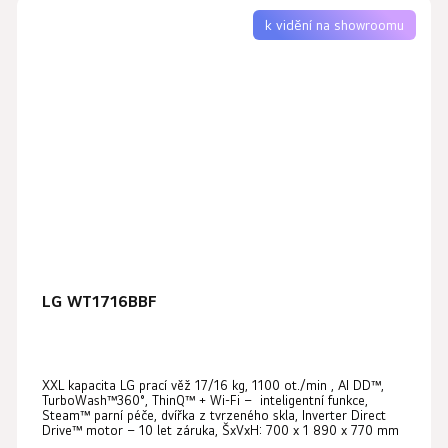
k vidění na showroomu
LG WT1716BBF
XXL kapacita LG prací věž 17/16 kg, 1100 ot./min , AI DD™,
TurboWash™360°, ThinQ™ + Wi-Fi – inteligentní funkce,
Steam™ parní péče, dvířka z tvrzeného skla, Inverter Direct
Drive™ motor – 10 let záruka, ŠxVxH: 700 x 1 890 x 770 mm