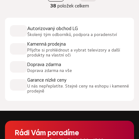
O
á
38
položek celkem
v
n
l
k
á
o
d
Autorizovaný obchod LG
v
a
Školený tým odborníků, podpora a poradenství
á
c
n
Kamenná prodejna
í
í
Přijďte si prohlédnout a vybrat televizory a další
p
produkty na vlastní oči
r
Doprava zdarma
v
Doprava zdarma na vše
k
Garance nízké ceny
y
U nás nepřeplatíte. Stejné ceny na eshopu i kamenné
v
prodejně
ý
p
i
s
u
Z
á
Rádi Vám poradíme