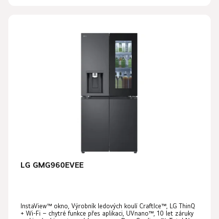
LG GMG960EVEE
InstaView™ okno, Výrobník ledových koulí CraftIce™, LG ThinQ
+ Wi-Fi – chytré funkce přes aplikaci, UVnano™, 10 let záruky