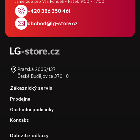
p
Jsme zde pro Vás Pondělí - Pátek 9:00 - 17:00
a
+420 386 350 461
t
obchod
@
lg-store.cz
í
Pražská 2006/137
České Budějovice 370 10
Zákaznický servis
Prodejna
Obchodní podmínky
Kontakt
Důležité odkazy