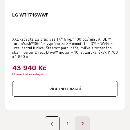
LG WT1716WWF
XXL kapacita LG prací věž 17/16 kg, 1100 ot./min , AI DD™,
TurboWash™360° – vypráno za 39 minut, ThinQ™ + Wi-Fi –
inteligentní funkce, Steam™ parní péče, dvířka z tvrzeného
skla, Inverter Direct Drive™ motor – 10 let záruka, ŠxVxH: 700
x 1 890 x...
43 940 Kč
Momentálně nedostupné
VÍCE INFORMACÍ
S
t
1
2
r