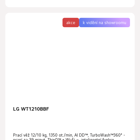
akce
k vidění na showroomu
LG WT1210BBF
Prací věž 12/10 kg, 1350 ot./min, AI DD™, TurboWash™360° -
praní za 39 minut, ThinQ™ + Wi-Fi – inteligentní funkce,