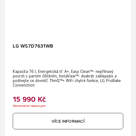
LG WS7D7631WB
Kapacita 76 l, Energetická tř. A+, Easy Clean™- nepřilnavý
povrch s parním čištěním, InstaView™- dvakrát zaklepejte a
podívejte se dovnitř, ThinQ™+ WiFi chytré funkce, LG ProBake
Convenction
15 990 Kč
Momentálně nedostupné
VÍCE INFORMACÍ