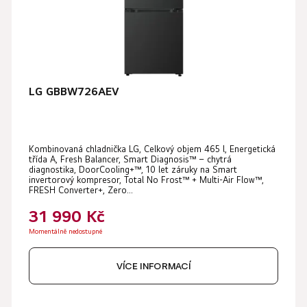
u
o
k
d
t
u
ů
k
t
LG GBBW726AEV
ů
Kombinovaná chladnička LG, Celkový objem 465 l, Energetická
třída A, Fresh Balancer, Smart Diagnosis™ – chytrá
diagnostika, DoorCooling+™, 10 let záruky na Smart
invertorový kompresor, Total No Frost™ + Multi-Air Flow™,
FRESH Converter+, Zero...
31 990 Kč
Momentálně nedostupné
VÍCE INFORMACÍ