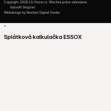
Copyright 2026
LG-Store.cz
. Všechna práva vyhrazena.
Vytvořil Shoptet
Webdesign by
NexGen Digital Studio
×
Splátková kalkulačka ESSOX