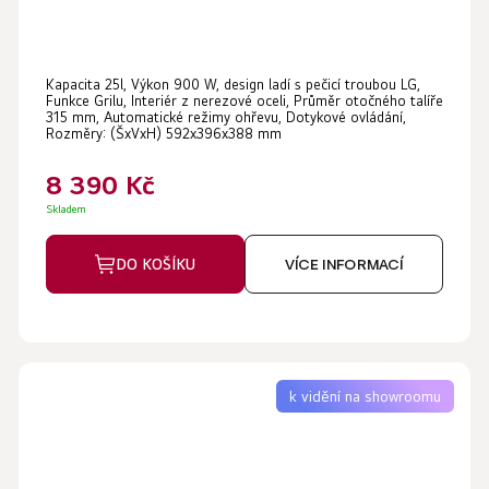
Kapacita 25l, Výkon 900 W, design ladí s pečicí troubou LG,
Funkce Grilu, Interiér z nerezové oceli, Průměr otočného talíře
315 mm, Automatické režimy ohřevu, Dotykové ovládání,
Rozměry: (ŠxVxH) 592x396x388 mm
8 390 Kč
Skladem
DO KOŠÍKU
VÍCE INFORMACÍ
k vidění na showroomu