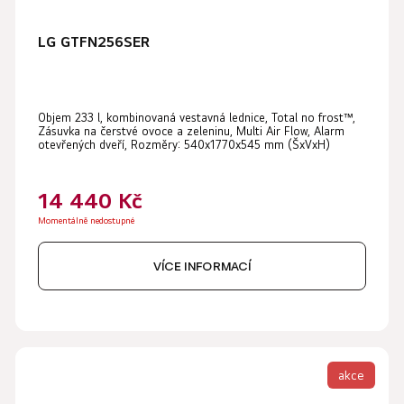
LG GTFN256SER
Objem 233 l, kombinovaná vestavná lednice, Total no frost™,
Zásuvka na čerstvé ovoce a zeleninu, Multi Air Flow, Alarm
otevřených dveří, Rozměry: 540x1770x545 mm (ŠxVxH)
14 440 Kč
Momentálně nedostupné
VÍCE INFORMACÍ
akce