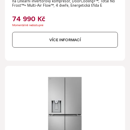
na Lineární invertorový kompresor, DoorCooling+™, Total No
Frost™+ Multi-Air Flow™, 4 dveře, Energetická třída E
74 990 Kč
Momentálně nedostupné
VÍCE INFORMACÍ