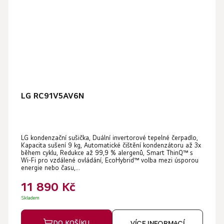
LG RC91V5AV6N
LG kondenzační sušička, Duální invertorové tepelné čerpadlo,
Kapacita sušení 9 kg, Automatické čištění kondenzátoru až 3x
během cyklu, Redukce až 99,9 % alergenů, Smart ThinQ™ s
Wi-Fi pro vzdálené ovládání, EcoHybrid™ volba mezi úsporou
energie nebo času,...
11 890 Kč
Skladem
DO KOŠÍKU
VÍCE INFORMACÍ