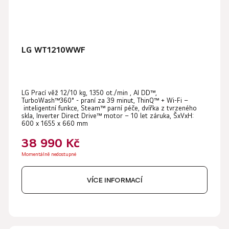
LG WT1210WWF
LG Prací věž 12/10 kg, 1350 ot./min , AI DD™,
TurboWash™360° - praní za 39 minut, ThinQ™ + Wi-Fi –
inteligentní funkce, Steam™ parní péče, dvířka z tvrzeného
skla, Inverter Direct Drive™ motor – 10 let záruka, ŠxVxH:
600 x 1655 x 660 mm
38 990 Kč
Momentálně nedostupné
VÍCE INFORMACÍ