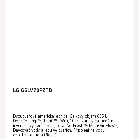
LG GSLV70PZTD
Dvoudveřová americká lednice, Celkový objem 635 l,
DoorCooling+™, ThinQ™+ WiFi, 10 let záruky na Lineární
invertorový kompresor, Total No Frost™+ Multi-Air Flow™,
Dávkovač vody a ledu ve dveřích, Připojení na vodu -
ano, Energetická třída D